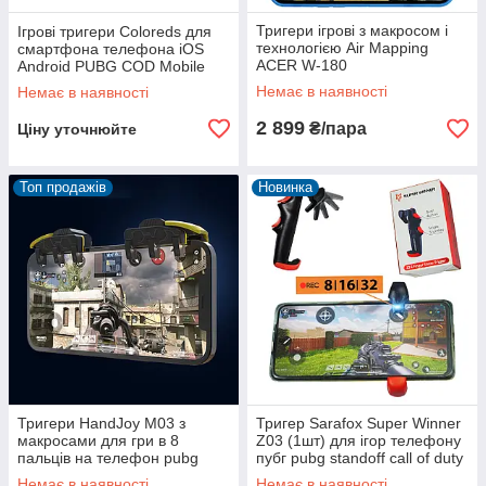
Тригери ігрові з макросом і
Ігрові тригери Coloreds для
технологією Air Mapping
смартфона телефона iOS
ACER W-180
Android PUBG COD Mobile
Pubg/CODm/Sandoff 2
Arena Breakout PUBG mobile
Немає в наявності
Немає в наявності
2 899
₴/пара
Ціну уточнюйте
Топ продажів
Новинка
Тригери HandJoy M03 з
Тригер Sarafox Super Winner
макросами для гри в 8
Z03 (1шт) для ігор телефону
пальців на телефон pubg
пубг pubg standoff call of duty
пубг call of duty iOS Android
з макросом вібрацією
Немає в наявності
Немає в наявності