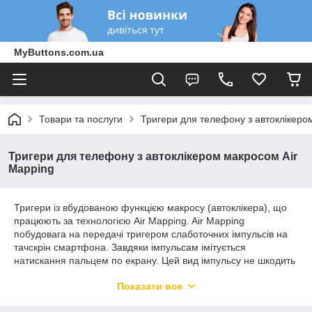
MyButtons.com.ua
Товари та послуги
Тригери для телефону з автоклікеро
Тригери для телефону з автоклікером макросом Air
Mapping
Тригери із вбудованою функцією макросу (автоклікера), що
працюють за технологією Air Mapping. Air Mapping
побудовага на передачі тригером слаботочних імпульсів на
тачскрін смартфона. Завдяки імпульсам імітується
натискання пальцем по екрану. Цей вид імпульсу не шкодить
вашому смартфону і не може відстежуватися грою, т.я. вона
Показати все
повністю імітує натискання пальцем. Імітація натискання
відбувається з необхідною вам частотою (є можливість