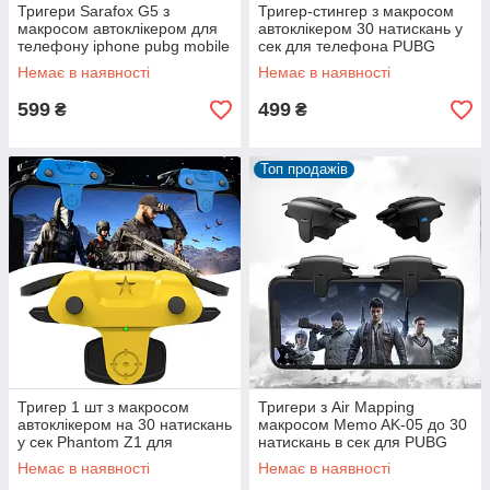
Тригери Sarafox G5 з
Тригер-стингер з макросом
макросом автоклікером для
автоклікером 30 натискань у
телефону iphone pubg mobile
сек для телефона PUBG
пабг пубг мобайл cod
mobile standoff call of duty
Немає в наявності
Немає в наявності
599
499
₴
₴
Топ продажів
Тригер 1 шт з макросом
Тригери з Air Mapping
автоклікером на 30 натискань
макросом Memo AK-05 до 30
у сек Phantom Z1 для
натискань в сек для PUBG
телефона PUBG standoff call
пабг COD Standoff 2 iOS
Немає в наявності
Немає в наявності
of duty
Android