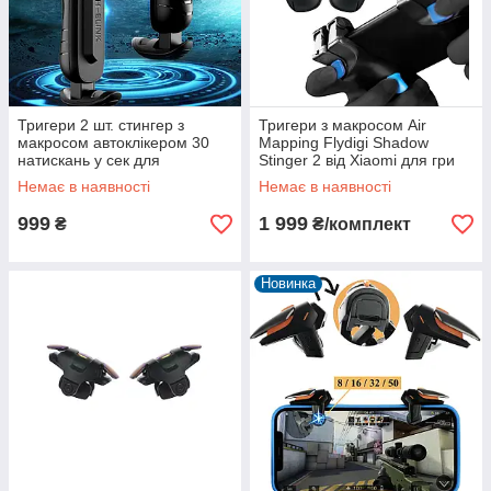
Тригери 2 шт. стингер з
Тригери з макросом Air
макросом автоклікером 30
Mapping Flydigi Shadow
натискань у сек для
Stinger 2 від Xiaomi для гри
телефона PUBG mobile
на телефоні комплект на 4
Немає в наявності
Немає в наявності
standoff call of duty
пальці
999
1 999
₴
₴/комплект
Новинка