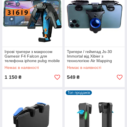
Ігрові тригери з макросом
Тригери / геймпад Js-30
Gamesir F4 Falcon для
Immortal від Xibier з
телефона iphone pubg mobile
технологією Air Mapping
пабг пубг мобайл cod
(вбудований макрос) для IOS
Немає в наявності
Немає в наявності
і Android
1 150
549
₴
₴
Топ продажів