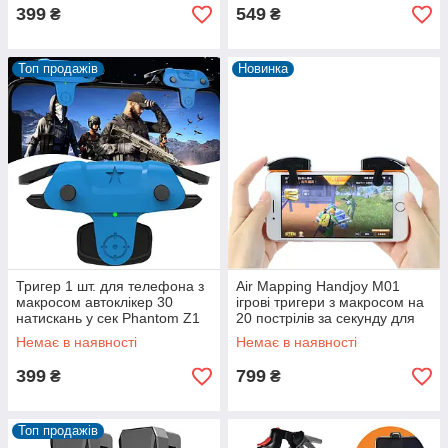
399
549
₴
₴
Топ продажів
Новинка
Тригер 1 шт. для телефона з
Air Mapping Handjoy M01
макросом автоклікер 30
ігрові тригери з макросом на
натискань у сек Phantom Z1
20 пострілів за секунду для
для PUBG standoff call of duty
смартфона пабг call of duty
Немає в наявності
Немає в наявності
399
799
₴
₴
Топ продажів