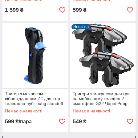
1 599
599
₴
₴
Новинка
Тригер з макросом і
Тригери з макросом для гри
вібровідданням Z2 для ігор
на мобільному телефоні/
телефона пубг pubg standoff
смартфоні G22 Чорні Pubg,
2 call of duty
COD
Немає в наявності
Немає в наявності
599
549
₴/пара
₴