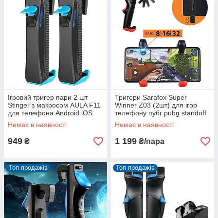
Ігровий тригер пари 2 шт
Тригери Sarafox Super
Stinger з макросом AULA F11
Winner Z03 (2шт) для ігор
для телефона Android iOS
телефону пубг pubg standoff
pubg mobile пабг пубг
call of duty з макросом
Немає в наявності
Немає в наявності
мобайл
вібрацією
949
1 199
₴
₴/пара
Топ продажів
Топ продажів