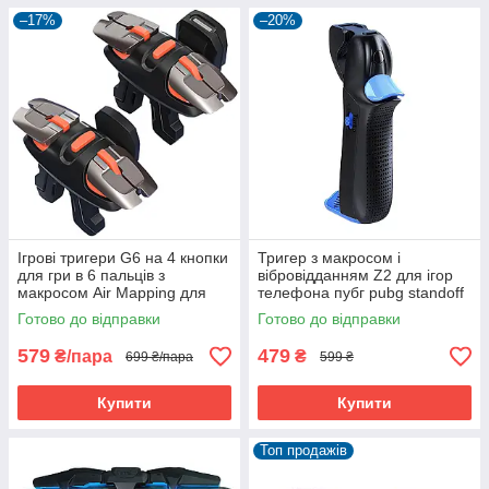
різні особливості. Наприклад, можуть відрізнятися такі
–17%
–20%
параметри:
Форм-фактор
Кількість кнопок
Ємність аккумулятору
Енергоефективність
Тип кріплення
Максимальна ширина/товщина допустимих
пристроїв, на які вони можуть встановлюватися
Ігрові тригери G6 на 4 кнопки
Тригер з макросом і
Комплектація
для гри в 6 пальців з
вібровідданням Z2 для ігор
Порт для заряджання
макросом Air Mapping для
телефона пубг pubg standoff
телефона Arena Breakout
2 call of duty
І багато іншого, що ви повинні дізнатися в процесі
Готово до відправки
Готово до відправки
PUBG COD Mobile
вивчення товару на нашому сайті!
579
479
₴/пара
₴
699 ₴/пара
599 ₴
Купити
Купити
Топ продажів