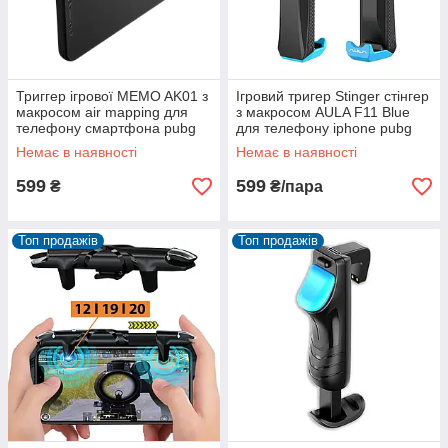
Триггер ігрової MEMO AK01 з
Ігровий тригер Stinger стінгер
макросом air mapping для
з макросом AULA F11 Blue
телефону смартфона pubg
для телефону iphone pubg
mobile call of duty standoff
mobile пабг пубг мобайл cod
Немає в наявності
Немає в наявності
599
599
₴
₴/пара
Топ продажів
Топ продажів