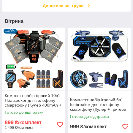
Дивитися всі групи
Вітрина
–40%
Комплект набір ігровий 10в1
Комплект набір ігровий 6в1
Heatseeker для телефону
Icebreaker для телефону
смартфону (Кулер 400mAh +
смартфону (Кулер + тригери
тригери з макросом +
Готово до відправки
+ напальчники 2 шт. +
напальчники 6 шт. +
Готово до відправки
пластина)
пластина)
899
₴/комплект
999
₴/комплект
1 496 ₴/комплект