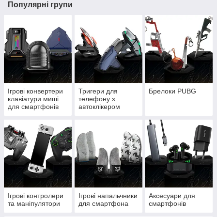
Популярні групи
Ігрові конвертери
Тригери для
Брелоки PUBG
клавіатури миші
телефону з
для смартфонів
автоклікером
планшетів та
макросом Air
консолей
Mapping
Ігрові контролери
Ігрові напальчники
Аксесуари для
та маніпулятори
для смартфона
смартфонів