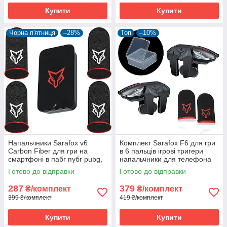
Купити
Купити
Чорна п'ятниця
–28%
Топ
–10%
Напальчники Sarafox v6
Комплект Sarafox F6 для гри
Carbon Fiber для гри на
в 6 пальців ігрові тригери
смартфоні в пабг пубг pubg,
напальчники для телефона
довгі (4 шт) + бокс
PUBG Standoff 2 COD Mobile
Готово до відправки
Готово до відправки
287
379
₴/комплект
₴/комплект
399 ₴/комплект
419 ₴/комплект
Купити
Купити