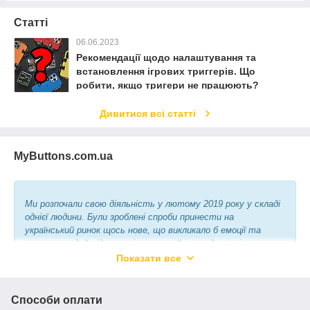
Статті
06.06.2023
Рекомендації щодо налаштування та
встановлення ігрових триггерів. Що
робити, якщо тригери не працюють?
Дивитися всі статті
MyButtons.com.ua
Ми розпочали свою діяльність у лютому 2019 року у складі
однієї людини. Були зроблені спроби принести на
український ринок щось нове, що викликало б емоції та
змусило людей відчути віртуальний ігровий світ інакше.
Перший продаж відбувся від імені сторінки в Instagram
Показати все
@@pubgtrigger_severodonetsk_ua 21 лютого 2019 року. Час
минав, асортимент виріс із 5 позицій до 100, з'явився
менеджер магазину. Розмістили свій сайт на майданчику
Способи оплати
prom.ua та змінили ім'я на "MyButtons" (у перекладі з