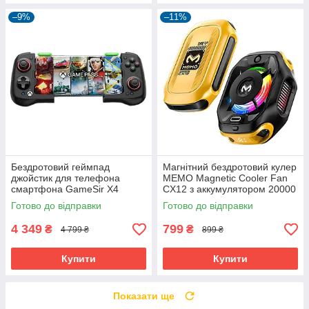
–9%
–11%
Бездротовий геймпад
Магнітний бездротовий кулер
джойстик для телефона
MEMO Magnetic Cooler Fan
смартфона GameSir X4
CX12 з аккумулятором 20000
AILERON ігор на Android
mAh
Готово до відправки
Готово до відправки
4 349
799
₴
₴
4 799 ₴
899 ₴
Купити
Купити
Показати ще