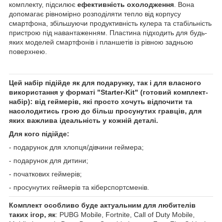
комплекту, підсилює
ефективність охолодження
. Вона
допомагає рівномірно розподіляти тепло від корпусу
смартфона, збільшуючи продуктивність кулера та стабільність
пристрою під навантаженням. Пластина підходить для будь-
яких моделей смартфонів і планшетів із рівною задньою
поверхнею.
Цей набір підійде як для подарунку, так і для власного
використання у форматі "Starter-Kit" (готовий комплект-
набір): від геймерів, які просто хочуть відпочити та
насолодитись грою до більш просунутих гравців, для
яких важлива ідеальність у кожній деталі.
Для кого підійде:
- подарунок для хлопця/дівчини геймера;
- подарунок для дитини;
- початкових геймерів;
- просунутих геймерів та кіберспортсменів.
Комплект особливо буде актуальним для любителів
таких ігор, як
: PUBG Mobile, Fortnite, Call of Duty Mobile,