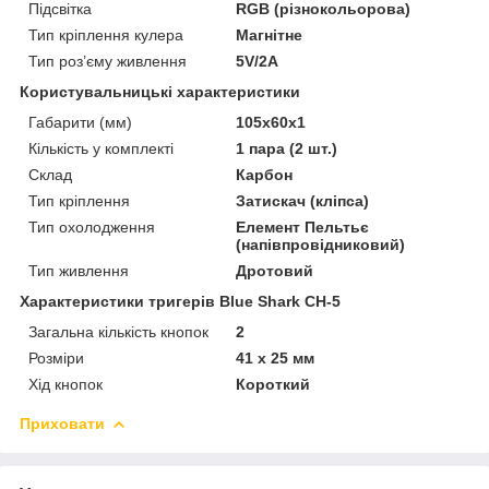
Підсвітка
RGB (різнокольорова)
Тип кріплення кулера
Магнітне
Тип роз’єму живлення
5V/2A
Користувальницькі характеристики
Габарити (мм)
105х60х1
Кількість у комплекті
1 пара (2 шт.)
Склад
Карбон
Тип кріплення
Затискач (кліпса)
Тип охолодження
Елемент Пельтьє
(напівпровідниковий)
Тип живлення
Дротовий
Характеристики тригерів Blue Shark CH-5
Загальна кількість кнопок
2
Розміри
41 х 25 мм
Хід кнопок
Короткий
Приховати