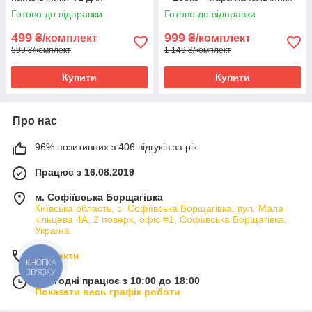
телефона pubg standoff cod
MyButtons pubg standoff 2
Готово до відправки
Готово до відправки
ios android
cod
499
999
₴/комплект
₴/комплект
599 ₴/комплект
1 149 ₴/комплект
Купити
Купити
Про нас
96% позитивних з 406 відгуків за рік
Працює з 16.08.2019
м. Софіївська Борщагівка
Київська область, с. Софіївська Борщагівка, вул. Мала
кільцева 4А, 2 поверх, офіс #1, Софіївська Борщагівка,
Україна
Контакти
КНОПКА
ЗВ'ЯЗКУ
Сьогодні працює з 10:00 до 18:00
Показати весь графік роботи