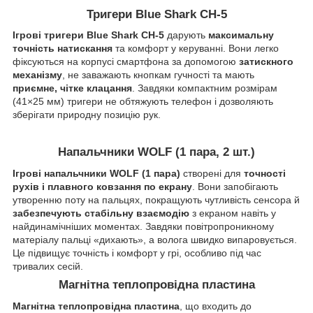
Тригери Blue Shark CH-5
Ігрові тригери Blue Shark CH-5
дарують
максимальну
точність натискання
та комфорт у керуванні. Вони легко
фіксуються на корпусі смартфона за допомогою
затискного
механізму
, не заважають кнопкам гучності та мають
приємне, чітке клацання
. Завдяки компактним розмірам
(41×25 мм) тригери не обтяжують телефон і дозволяють
зберігати природну позицію рук.
Напальчники WOLF (1 пара, 2 шт.)
Ігрові напальчники WOLF (1 пара)
створені для
точності
рухів і плавного ковзання по екрану
. Вони запобігають
утворенню поту на пальцях, покращують чутливість сенсора й
забезпечують стабільну взаємодію
з екраном навіть у
найдинамічніших моментах. Завдяки повітропроникному
матеріалу пальці «дихають», а волога швидко випаровується.
Це підвищує точність і комфорт у грі, особливо під час
тривалих сесій.
Магнітна теплопровідна пластина
Магнітна теплопровідна пластина
, що входить до