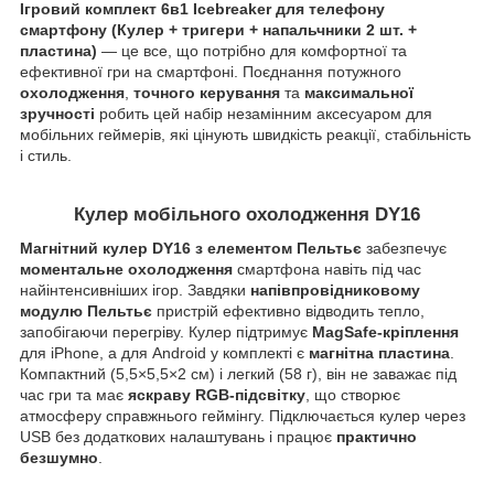
Ігровий комплект 6в1 Icebreaker для телефону
смартфону (Кулер + тригери + напальчники 2 шт. +
пластина)
— це все, що потрібно для комфортної та
ефективної гри на смартфоні. Поєднання потужного
охолодження
,
точного керування
та
максимальної
зручності
робить цей набір незамінним аксесуаром для
мобільних геймерів, які цінують швидкість реакції, стабільність
і стиль.
Кулер мобільного охолодження DY16
Магнітний кулер DY16 з елементом Пельтьє
забезпечує
моментальне охолодження
смартфона навіть під час
найінтенсивніших ігор. Завдяки
напівпровідниковому
модулю Пельтьє
пристрій ефективно відводить тепло,
запобігаючи перегріву. Кулер підтримує
MagSafe-кріплення
для iPhone, а для Android у комплекті є
магнітна пластина
.
Компактний (5,5×5,5×2 см) і легкий (58 г), він не заважає під
час гри та має
яскраву RGB-підсвітку
, що створює
атмосферу справжнього геймінгу. Підключається кулер через
USB без додаткових налаштувань і працює
практично
безшумно
.