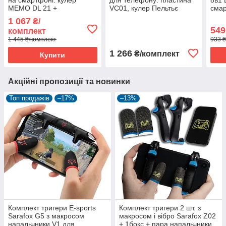
MEMO DL 21 +
VC01, кулер Пельтьє
смар
напальчники Sarafox (6
DLA6, напальчники FS02
напа
1 067
₴/
шт.) + пудра MEMO FS03
тригери курки S03
плас
549
комплект
+ пластина MEMO VC01
1 445 ₴/комплект
933 ₴
1 266
₴/комплект
Купити
Акційні пропозиції та новинки
Топ продажів
–17%
–13%
Комплект тригери E-sports
Комплект тригери 2 шт. з
Sarafox G5 з макросом
макросом і вібро Sarafox Z02
напальчники V1 для
+ 1бокс + пара напальчники