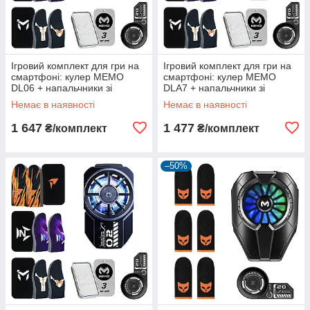
Ігровий комплект для гри на
Ігровий комплект для гри на
смартфоні: кулер MEMO
смартфоні: кулер MEMO
DL06 + напальчники зі
DLA7 + напальчники зі
срібним волокном (6 шт.) + 3
срібним волокном (6 шт.) + 3
Немає в наявності
Немає в наявності
бокси + пудра + пластина
бокси + пудра + пластина
1 647
1 477
₴/комплект
₴/комплект
–50%