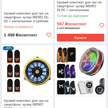
Ігровий комплект для гри на
смартфоні: кулер MEMO
DL06 + напальчники
Ігровий комплект для гри на
PLAYCAT 3 пари (6 шт.) +
Готово до відправки
смартфоні: кулер MEMO DL-
пластина MEMO VC01
A2 + напальчники зі срібним
567
₴/комплект
волокном (6 шт.) + 3 бокси +
Немає в наявності
1 127 ₴/комплект
пудра + пластина
1 498
₴/комплект
Купити
–49%
Ігровий комплект для гри на
смартфоні: кулер MEMO