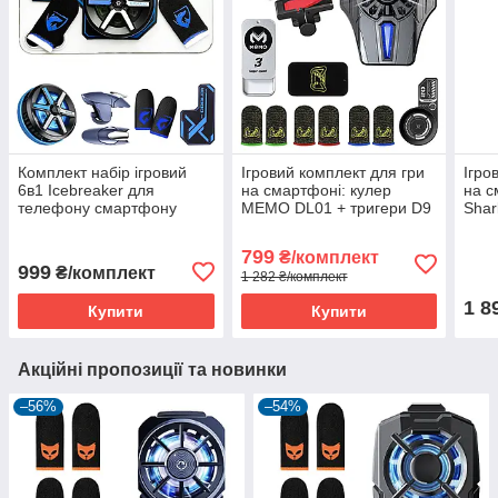
Комплект набір ігровий
Ігровий комплект для гри
Ігро
6в1 Icebreaker для
на смартфоні: кулер
на с
телефону смартфону
MEMO DL01 + тригери D9
Shar
(Кулер + тригери +
+ напальчники MyButtons
сріб
напальчники 2 шт. +
6 шт. + пудра + бокс +
3 бо
799
₴/комплект
пластина)
пластина
плас
999
₴/комплект
1 282 ₴/комплект
1 8
Купити
Купити
Акційні пропозиції та новинки
–56%
–54%