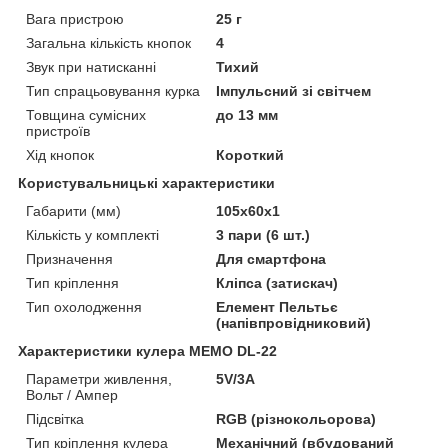
Вага пристрою
25 г
Загальна кількість кнопок
4
Звук при натисканні
Тихий
Тип спрацьовування курка
Імпульсний зі світчем
Товщина сумісних
до 13 мм
пристроїв
Хід кнопок
Короткий
Користувальницькі характеристики
Габарити (мм)
105х60х1
Кількість у комплекті
3 пари (6 шт.)
Призначення
Для смартфона
Тип кріплення
Кліпса (затискач)
Тип охолодження
Елемент Пельтьє
(напівпровідниковий)
Характеристики кулера MEMO DL-22
Параметри живлення,
5V/3A
Вольт / Ампер
Підсвітка
RGB (різнокольорова)
Тип кріплення кулера
Механічний (вбудований