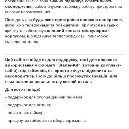
поєднанні з CX12 вона
значно підвищує ефективність
охолодження
, забезпечуючи стабільну роботу пристрою при
високих навантаженнях.
Підходить для
будь-яких пристроїв з плоскою поверхнею
,
включно з телефонами та планшетами. Кріпиться на задню
кришку та забезпечує
щільний контакт між кулером і
корпусом
, що підвищує теплопровідність і прискорює
відведення тепла.
Цей набір підійде як для подарунку, так і для власного
використання у форматі "Starter-Kit" (готовий комплект-
набір): від геймерів, які просто хочуть відпочити та
насолодитись грою до більш просунутих гравців, для
яких важлива ідеальність у кожній деталі.
Для кого підійде:
- подарунок для хлопця/дівчини геймера;
- подарунок для дитини;
- початкових геймерів;
- просунутих геймерів та кіберспортсменів