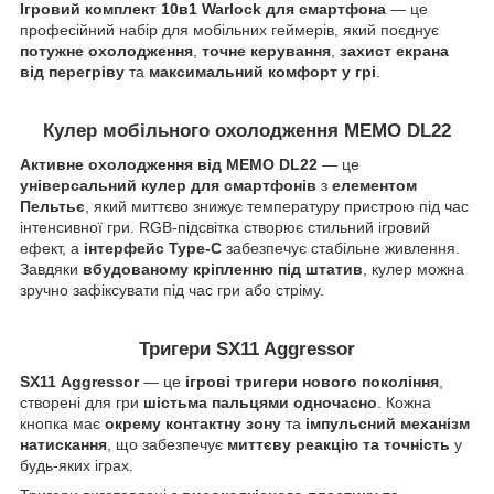
Ігровий комплект 10в1 Warlock для смартфона
— це
професійний набір для мобільних геймерів, який поєднує
потужне охолодження
,
точне керування
,
захист екрана
від перегріву
та
максимальний комфорт у грі
.
Кулер мобільного охолодження
MEMO DL22
Активне охолодження від MEMO DL22
— це
універсальний кулер для смартфонів
з
елементом
Пельтьє
, який миттєво знижує температуру пристрою під час
інтенсивної гри. RGB-підсвітка створює стильний ігровий
ефект, а
інтерфейс Type-C
забезпечує стабільне живлення.
Завдяки
вбудованому кріпленню під штатив
, кулер можна
зручно зафіксувати під час гри або стріму.
Тригери SX11 Aggressor
SX11
Aggressor
— це
ігрові тригери нового покоління
,
створені для гри
шістьма пальцями одночасно
. Кожна
кнопка має
окрему контактну зону
та
імпульсний механізм
натискання
, що забезпечує
миттєву реакцію та точність
у
будь-яких іграх.