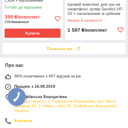
CX04 + напальчники
Ігровий комплект для гри на
PLAYCAT 3 пари (6 шт.)
Готово до відправки
смартфоні: кулер Sarafox UF-
S2 + напальчники зі срібним
399
₴/комплект
волокном (6 шт.) + 3 бокси +
Немає в наявності
778 ₴/комплект
пудра + пластина
1 597
₴/комплект
Купити
Показати ще
Про нас
96% позитивних з 407 відгуків за рік
Працює з 16.08.2019
м. Софіївська Борщагівка
Київська область, с. Софіївська Борщагівка, вул. Мала
кільцева 4А, 2 поверх, офіс #1, Софіївська Борщагівка,
Україна
Контакти