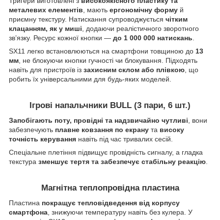
Тригери виготовлені з
високоякісного пластику та
металевих елементів
, мають
ергономічну форму
й
приємну текстуру. Натискання супроводжується
чітким
клацанням, як у миші
, додаючи реалістичного зворотного
зв’язку. Ресурс кожної кнопки —
до 1 000 000 натискань
.
SX11 легко встановлюються на смартфони товщиною до
13
мм
, не блокуючи кнопки гучності чи блокування. Підходять
навіть для пристроїв із
захисним склом або плівкою
, що
робить їх універсальними для будь-яких моделей.
Ігрові напальчники BULL (3 пари, 6 шт.)
Запобігають поту, провідні та надзвичайно чутливі
, вони
забезпечують
плавне ковзання по екрану
та
високу
точність керування
навіть під час тривалих сесій.
Спеціальне плетіння підвищує провідність сигналу, а гладка
текстура
зменшує тертя та забезпечує стабільну реакцію
.
Магнітна теплопровідна пластина
Пластина
покращує тепловідведення від корпусу
смартфона
, знижуючи температуру навіть без кулера. У