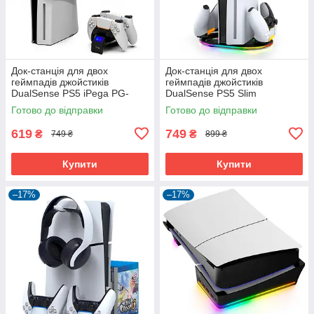
Док-станція для двох
Док-станція для двох
геймпадів джойстиків
геймпадів джойстиків
DualSense PS5 iPega PG-
DualSense PS5 Slim
P5S016 |2xPS5 DualShock|
Disc/Digital з кріпеленням для
Готово до відправки
Готово до відправки
навушників iPega PG-
P5S045H
619
749
₴
₴
749 ₴
899 ₴
Купити
Купити
–17%
–17%