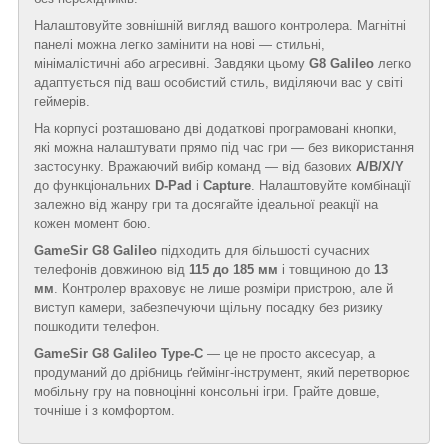
Налаштовуйте зовнішній вигляд вашого контролера. Магнітні
панелі можна легко замінити на нові — стильні,
мінімалістичні або агресивні. Завдяки цьому
G8 Galileo
легко
адаптується під ваш особистий стиль, виділяючи вас у світі
геймерів.
На корпусі розташовано дві додаткові програмовані кнопки,
які можна налаштувати прямо під час гри — без використання
застосунку. Вражаючий вибір команд — від базових
A/B/X/Y
до функціональних
D-Pad
і
Capture
. Налаштовуйте комбінації
залежно від жанру гри та досягайте ідеальної реакції на
кожен момент бою.
GameSir G8 Galileo
підходить для більшості сучасних
телефонів довжиною від
115 до 185 мм
і товщиною до
13
мм
. Контролер враховує не лише розміри пристрою, але й
виступ камери, забезпечуючи щільну посадку без ризику
пошкодити телефон.
GameSir G8 Galileo Type-C
— це не просто аксесуар, а
продуманий до дрібниць ґеймінг-інструмент, який перетворює
мобільну гру на повноцінні консольні ігри. Грайте довше,
точніше і з комфортом.