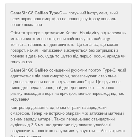
GameSir G8 Galileo Type-C
— потужний інструмент, який
перетворює ваш смартфон на повноцінну ігрову консоль
нового покоління.
Стіки та тригери з датчиками Холла. На відміну від класичних
механічних компонентів, вони забезпечують найвищу
точність, плавність і довговічність. Це означає, що кожен
поворот, нахил і натискання виконуються без затримок і з
повною віддачею, будь то шутер від першої особи, аркада чи
гоночна гра.
GameSir G8 Galileo
оснащений рухомим портом Type-C, який
адаптується під ваш смартфон, забезпечуючи стабільне і
щільне з’єднання навіть під час активної гри. Це зручно не
лише для підключення, а й для довговічності — менше
ризику пошкодити порт на пристрої, менше перешкод під час
керування.
Контролер дозволяє одночасно грати та заряджати
смартфон. Тепер не потрібно обирати між затяжним матчем і
рівнем заряду батареї. Також передбачено стандартний
аудіовихід 3,5 мм, що дозволяє підключити улюблені
навушники та повністю зануритися у звук гри — без затримок,
без перехідників.