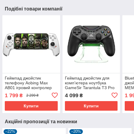
Подібні товари компанії
Геймпад джойстик
Геймпад джойстик для
Blue
телефону Aobing Max
комп'ютера ноутбука
джо
AB01 ігровий контролер
GameSir Tarantula T3 Pro
MEM
тригер для смартфона
PC / Android / IOS / Switch
конт
1 799
4 099
1 9
₴
₴
2 299 ₴
Android iOs iPhone
+ док станція
теле
iPho
Купити
Купити
Акційні пропозиції та новинки
–22%
–20%