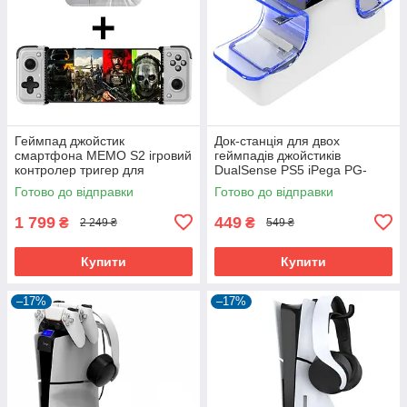
Геймпад джойстик
Док-станція для двох
смартфона MEMO S2 ігровий
геймпадів джойстиків
контролер тригер для
DualSense PS5 iPega PG-
телефону Android iOs iPhone
P5003 |2xPS5 DualShock|
Готово до відправки
Готово до відправки
+ кулер FL A5
1 799
449
₴
₴
2 249 ₴
549 ₴
Купити
Купити
–17%
–17%