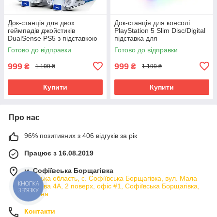
Док-станція для двох
Док-станція для консолі
геймпадів джойстиків
PlayStation 5 Slim Disc/Digital
DualSense PS5 з підставкою
підставка для
для ігрових дисків та
горизонтального положення з
Готово до відправки
Готово до відправки
навушників іPega PG-P5S009
USB портами iPega PG-
P5S021A
999
999
₴
₴
1 199 ₴
1 199 ₴
Купити
Купити
Про нас
96% позитивних з 406 відгуків за рік
Працює з 16.08.2019
м. Софіївська Борщагівка
Київська область, с. Софіївська Борщагівка, вул. Мала
кільцева 4А, 2 поверх, офіс #1, Софіївська Борщагівка,
КНОПКА
ЗВ'ЯЗКУ
Україна
Контакти