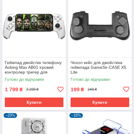
Геймпад джойстик телефону
Чохол кейс для джойстика
Aobing Max AB01 ігровий
геймпада GameSir-CASE X5
контролер тригер для
Lite
смартфона Android iOs
Готово до відправки
Готово до відправки
iPhone
1 799
199
₴
₴
2 299 ₴
249 ₴
Купити
Купити
–20%
–18%