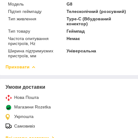
Мoдель
G8
Підтип геймпаду
Телескопічний (розсувний)
Тип живлення
Type-C (Вбудований
конектор)
Тип товару
Геймпад
Частота опитування
Немає
пристроїв, Hz
Ширина підтримуємих
Універсальна
пристроїв, мм
Приховати
Умови доставки
Нова Пошта
Магазини Rozetka
Укрпошта
Самовивіз
Всі умови доставки