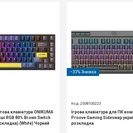
–33%
2508100223
това клавіатура ONIKUMA
Ігрова клавіатура для ПК ко
іші RGB 80% Brown Switch
Proove Gaming Sideswap укра
складка) (White) Чорний
розкладка