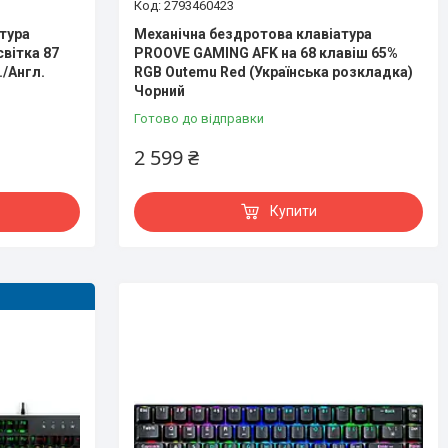
2793460423
тура
Механічна бездротова клавіатура
світка 87
PROOVE GAMING AFK на 68 клавіш 65%
./Англ.
RGB Outemu Red (Українська розкладка)
Чорний
Готово до відправки
2 599 ₴
Купити