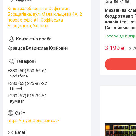
56-42-88
Київська область, с. Софіївська
Механічна кла
Борщагівка, вул. Мала кільцева 4А, 2
бездротова з 
поверх, офіс #1, Софіївська
клавіші та Hot
Борщагівка, Україна
(Англійська р
Готово до відпр
3 199 ₴
3 7
Кравцов Владислав Юрійович
+380 (50) 950-66-61
Vodafone
+380 (63) 225-83-22
Lifecell
+380 (67) 815-39-51
Kyivstar
https://mybuttons.com.ua/