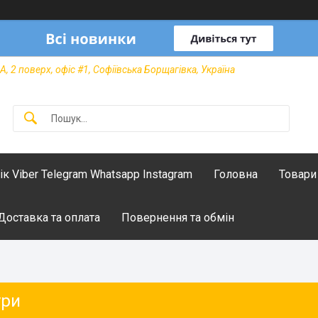
А, 2 поверх, офіс #1, Софіївська Борщагівка, Україна
лік Viber Telegram Whatsapp Instagram
Головна
Товари
Доставка та оплата
Повернення та обмін
ури