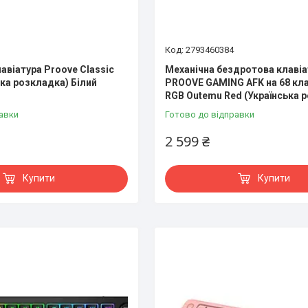
2793460384
авіатура Proove Classic
Механічна бездротова клавіа
ька розкладка) Білий
PROOVE GAMING AFK на 68 кл
RGB Outemu Red (Українська 
авки
Готово до відправки
2 599 ₴
Купити
Купити