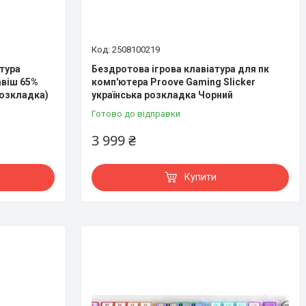
2508100219
тура
Бездротова ігрова клавіатура для пк
авіш 65%
комп'ютера Proove Gaming Slicker
розкладка)
українська розкладка Чорний
Готово до відправки
3 999 ₴
Купити