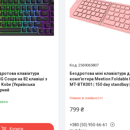
2569065807
дротова клавіатура
Бездротова міні клавіатура 
 Coupe на 82 клавіші з
комп'ютера Meetion Foldable
 Kobe (Українська
MT-BTK001 | 150 day standbuy 
орний
Немає в наявності
авки
799 ₴
+380 (50) 950-66-61
Купити