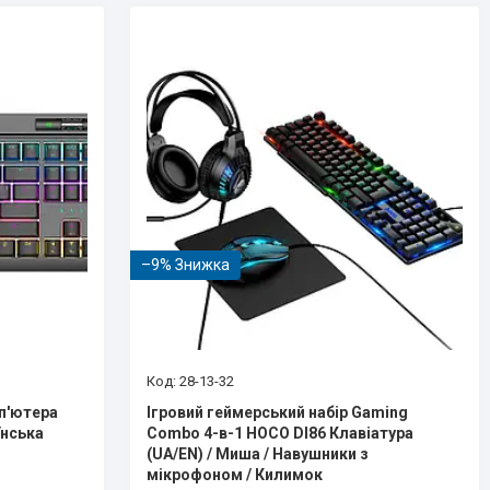
–9%
28-13-32
мп'ютера
Ігровий геймерський набір Gaming
їнська
Combo 4-в-1 HOCO DI86 Клавіатура
(UA/EN) / Миша / Навушники з
мікрофоном / Килимок