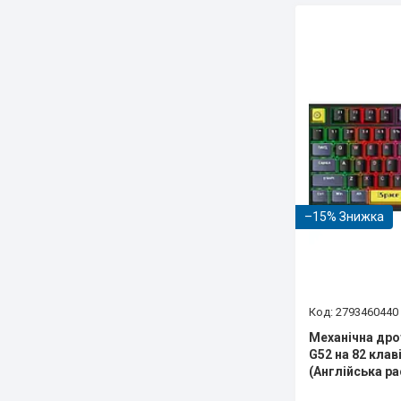
–15%
2793460440
Механічна дро
G52 на 82 клав
(Англійська ра