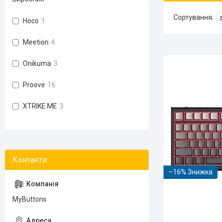
Hoco
1
Meetion
4
Onikuma
3
Proove
16
XTRIKE ME
3
–16%
MyButtons