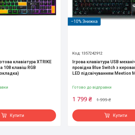
–10%
1357242912
това клавіатура XTRIKE
Ігрова клавіатура USB механі
на 108 клавіш RGB
провідна Blue Switch з керов
озкладка)
LED підсвічуванням Meetion 
авки
Готово до відправки
1 799 ₴
1 999 ₴
Купити
Купити