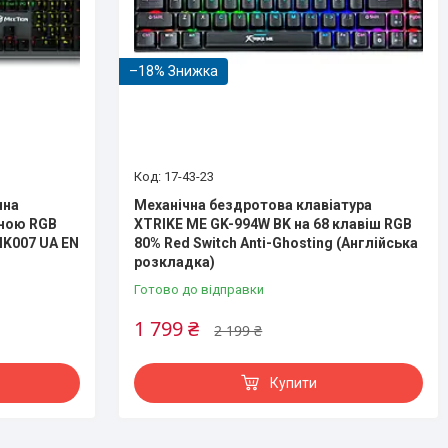
–18%
17-43-23
чна
Механічна бездротова клавіатура
аною RGB
XTRIKE ME GK-994W BK на 68 клавіш RGB
MK007 UA EN
80% Red Switch Anti-Ghosting (Англійська
розкладка)
Готово до відправки
1 799 ₴
2 199 ₴
Купити