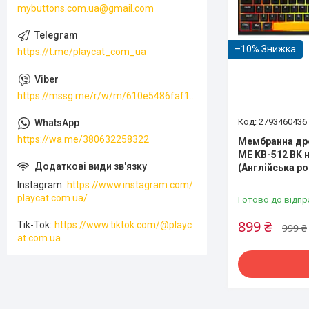
mybuttons.com.ua@gmail.com
–10%
https://t.me/playcat_com_ua
https://mssg.me/r/w/m/610e5486faf13f001ffc23dc
2793460436
https://wa.me/380632258322
Мембранна дро
ME KB-512 BK 
(Англійська р
Instagram
https://www.instagram.com/
playcat.com.ua/
Готово до відпр
899 ₴
Tik-Tok
https://www.tiktok.com/@playc
999 ₴
at.com.ua