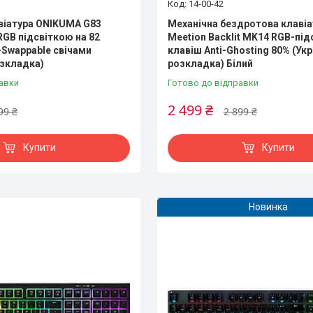
14-00-42
віатура ONIKUMA G83
Механічна бездротова клавіа
RGB підсвіткою на 82
Meetion Backlit MK14 RGB-під
-Swappable свічами
клавіш Anti-Ghosting 80% (Укр
озкладка)
розкладка) Білий
авки
Готово до відправки
2 499 ₴
99 ₴
2 899 ₴
Купити
Купити
Новинка