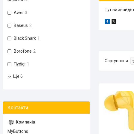
Тут ви знайде
Awei
3
Baseus
2
Black Shark
1
Borofone
2
Flydigi
1
Ще 6
MyButtons