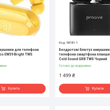
58181-1
вушники для телефона
Бездротові блютуз навушник
o EW39 Bright TWS
телефона смартфона планше
Cold Sound GR8 TWS Чорний
авки
Готово до відправки
1 499 ₴
Купити
Купити