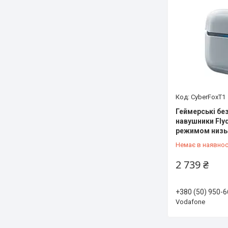
CyberFoxT1
Геймерські без
навушники Flyd
режимом низь
Немає в наявнос
2 739 ₴
+380 (50) 950-6
Vodafone