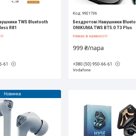
9921736
вушники TWS Bluetooth
Бездротові Навушники Blueto
less R81
ONIKUMA TWS BT5.0 T3 Plus
ті
Немає в наявності
999 ₴/пара
6-61
+380 (50) 950-66-61
Vodafone
Новинка