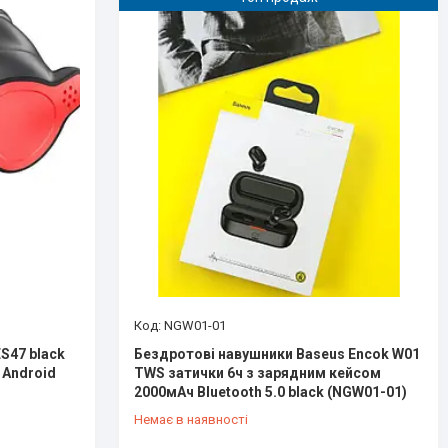
NGW01-01
S47 black
Бездротові навушники Baseus Encok W01
 Android
TWS затички 6ч з зарядним кейсом
2000мАч Bluetooth 5.0 black (NGW01-01)
Немає в наявності