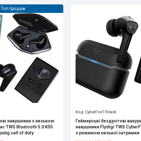
Топ продаж
CyberFoxT1black
тові навушники з низькою
Геймерські бездротові вакуум
с TWS Bluetooth 5.0 K55
навушники Flydigi TWS CyberF
ubg call of duty
з режимом низької затримки