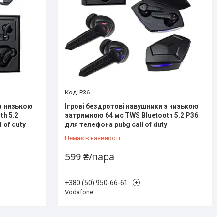
P36
 з низькою
Ігрові бездротові навушники з низькою
th 5.2
затримкою 64 мс TWS Bluetooth 5.2 P36
 of duty
для телефона pubg call of duty
Немає в наявності
599 ₴/пара
+380 (50) 950-66-61
Vodafone