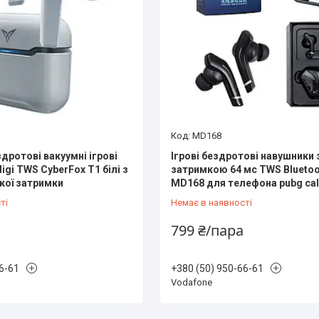
MD168
дротові вакуумні ігрові
Ігрові бездротові навушники
igi TWS CyberFox T1 білі з
затримкою 64 мс TWS Bluetoo
кої затримки
MD168 для телефона pubg call
ті
Немає в наявності
799 ₴/пара
6-61
+380 (50) 950-66-61
Vodafone