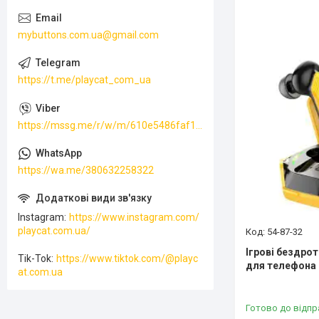
mybuttons.com.ua@gmail.com
https://t.me/playcat_com_ua
https://mssg.me/r/w/m/610e5486faf13f001ffc23dc
https://wa.me/380632258322
Instagram
https://www.instagram.com/
playcat.com.ua/
54-87-32
Ігрові бездро
Tik-Tok
https://www.tiktok.com/@playc
для телефона 
at.com.ua
Готово до відпр