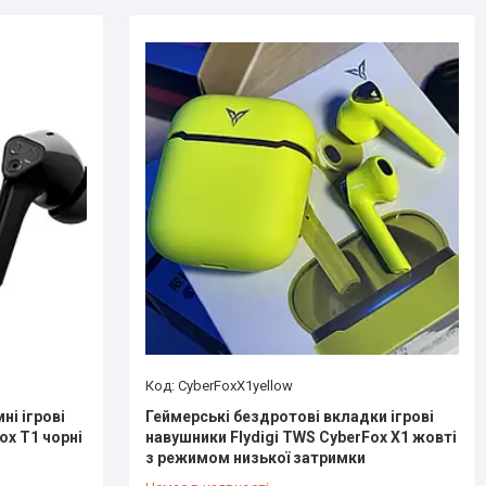
CyberFoxX1yellow
ні ігрові
Геймерські бездротові вкладки ігрові
ox T1 чорні
навушники Flydigi TWS CyberFox X1 жовті
з режимом низької затримки