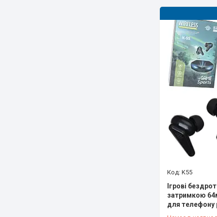
K55
Ігрові бездро
затримкою 64м
для телефону p