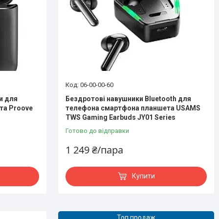
06-00-00-60
и для
Бездротові навушники Bluetooth для
та Proove
телефона смартфона планшета USAMS
TWS Gaming Earbuds JY01 Series
Готово до відправки
1 249 ₴/пара
Купити
Топ продаж