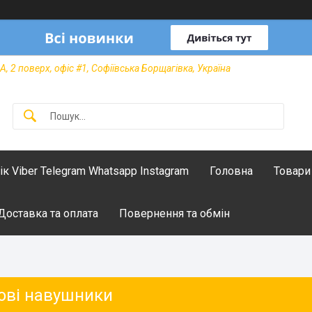
А, 2 поверх, офіс #1, Софіївська Борщагівка, Україна
лік Viber Telegram Whatsapp Instagram
Головна
Товари
Доставка та оплата
Повернення та обмін
ові навушники