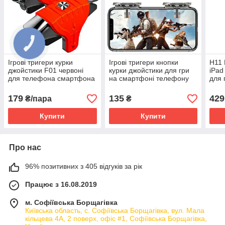
Ігрові тригери курки
Ігрові тригери кнопки
H11 
джойстики F01 червоні
курки джойстики для гри
iPad
для телефона смартфона
на смартфоні телефону
для 
pubg пубг mobile call of
D9 Pro Max pubg mobile
пабг
duty
standoff 2 пубг
stan
179
135
429
₴/пара
₴
Купити
Купити
Про нас
96% позитивних з 405 відгуків за рік
Працює з 16.08.2019
м. Софіївська Борщагівка
Київська область, с. Софіївська Борщагівка, вул. Мала
кільцева 4А, 2 поверх, офіс #1, Софіївська Борщагівка,