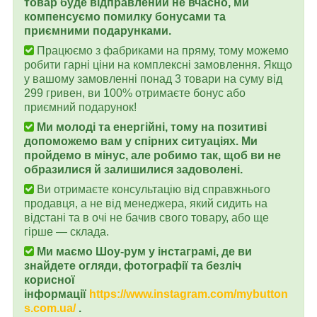
товар буде відправлений не вчасно, ми
компенсуємо помилку бонусами та
приємними подарунками.
Працюємо з фабриками на пряму, тому можемо
робити гарні ціни на комплексні замовлення. Якщо
у вашому замовленні понад 3 товари на суму від
299 гривен, ви 100% отримаєте бонус або
приємний подарунок!
Ми молоді та енергійні, тому на позитиві
допоможемо вам у спірних ситуаціях. Ми
пройдемо в мінус, але робимо так, щоб ви не
образилися й залишилися задоволені.
Ви отримаєте консультацію від справжнього
продавця, а не від менеджера, який сидить на
відстані та в очі не бачив свого товару, або ще
гірше — склада.
Ми маємо Шоу-рум у інстаграмі, де ви
знайдете огляди, фотографії та безліч
корисної
інформації
https://www.instagram.com/mybutton
s.com.ua/
.