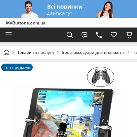
MyButtons.com.ua
Товари та послуги
Ігрові аксесуари для планшетів
H2
Топ продажів