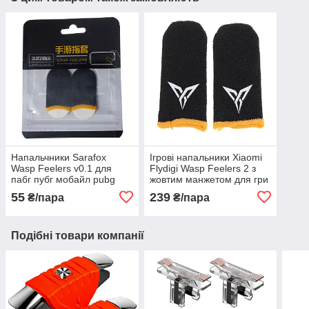
Напальчники Sarafox
Ігрові напальники Xiaomi
Wasp Feelers v0.1 для
Flydigi Wasp Feelers 2 з
пабг пубг мобайл pubg
жовтим манжетом для гри
mobile ігри на телефоні,
на телефоні
55
239
₴/пара
₴/пара
смартфоні планшеті
Подібні товари компанії