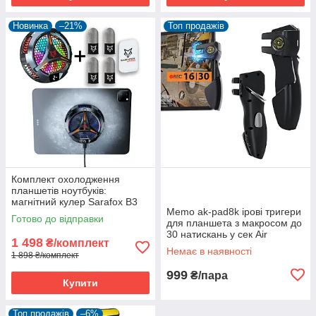
Новинка
–21%
Топ продажів
Комплект охолодження
планшетів ноутбуків:
магнітний кулер Sarafox B3
Memo ak-pad8k ірові тригери
охолодний + 4 напальчники
Готово до відправки
для планшета з макросом до
V8 для гри
30 натискань у сек Air
1 498
₴/комплект
Mapping
Немає в наявності
1 898 ₴/комплект
999
₴/пара
Купити
Топ продажів
–6%