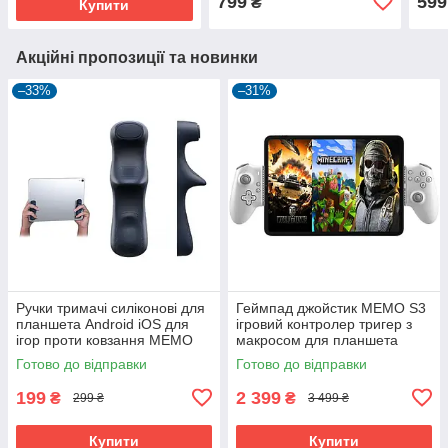
799
599
₴
Купити
Акційні пропозиції та новинки
–33%
–31%
Ручки тримачі силіконові для
Геймпад джойстик MEMO S3
планшета Android iOS для
ігровий контролер тригер з
ігор проти ковзання MEMO
макросом для планшета
PB01
Android iOs iPhone
Готово до відправки
Готово до відправки
199
2 399
₴
₴
299 ₴
3 499 ₴
Купити
Купити