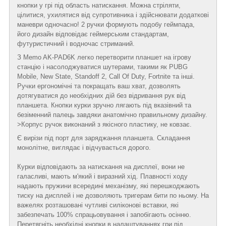
кнопки у грі під область натискання. Можна стріляти,
цілитися, ухилятися від супротивника і здійснювати додаткові
маневри одночасно! 2 ручки формують подобу геймпада,
його дизайн відповідає геймерським стандартам,
футуристичний і водночас стриманий.
З Memo AK-PAD6K легко перетворити планшет на ігрову
станцію і насолоджуватися шутерами, такими як PUBG
Mobile, New State, Standoff 2, Call Of Duty, Fortnite та інші.
Ручки ергономічні та покращать ваш хват, дозволять
дотягуватися до необхідних дій без відривання рук від
планшета. Кнопки курки зручно лягають під вказівний та
безіменний палець завдяки анатомічно правильному дизайну.
>Корпус ручок виконаний з якісного пластику, не ковзає.
Є вирізи під порт для заряджання планшета. Складання
монолітне, виглядає і відчувається дорого.
Курки відповідають за натискання на дисплеї, вони не
галасливі, мають м'який і виразний хід. Плавності ходу
надають пружини всередині механізму, які перешкоджають
тиску на дисплей і не дозволяють тригерам бити по ньому. На
важелях розташовані чутливі силіконові вставки, які
забезпечать 100% спрацьовування і запобігають осінню.
Перетягніть необхідні кнопки в налаштуваннях гри під