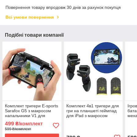
Повернення товару впродовж 30 днів за рахунок покупця
Всі умови повернення
Подібні товари компанії
Комплект тригери E-sports
Комплект 4в1 тригери для
Ігро
Sarafox G5 з макросом
гри на планшеті геймпад
бата
напальчники V1 для
для iPad з макросом
меха
телефона pubg standoff
MEMO AK-PAD8K +
теле
499
₴/комплект
cod ios android
напальчники
охо
599 ₴/комплект