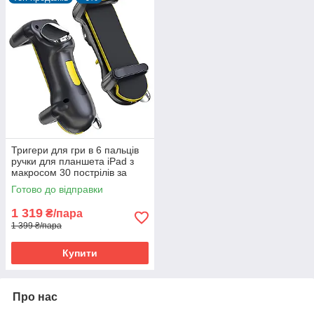
Тригери для гри в 6 пальців
ручки для планшета iPad з
макросом 30 пострілів за
секунду Air Mapping pubg cod
Готово до відправки
1 319
₴/пара
1 399 ₴/пара
Купити
Про нас