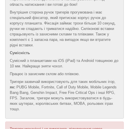
область натискання і ви готові до бою!
Внутрішня сторона ручок тригерів прогумована і має
спеціальний фіксатор, який притискає корпус ручок до
корпусу планшета. Фіксація займає трохи більше 10 секунд,
ручки не спадають і триматися надійно. Силіконові вставки
спрацьовують із захисними склами та плівками. Також у
комплекті є 1 запасна пара, на випадок якщо ви втратите
рідні вставки.
Сумісність
Сумісний з планшетами на iOS (iPad) та Android товщиною до
10 мм. Найкраще зняти чохол.
Працює із захисним склом або плівкою.
Тригери зазвичай використовують для таких мобільних ігор,
як:
PUBG Mobile, Fortnite, Call of Duty Mobile, Mobile Legends
Bang Bang, Genshin Impact, Free Fire Critical Ops і інші RPG,
FPS. Загалом, тригери можуть використовуватися в будь-
яких шутерах, королівських битвах, MOBA, рольових іграх
тощо.
Тригери механічні і не вимагають підключення через