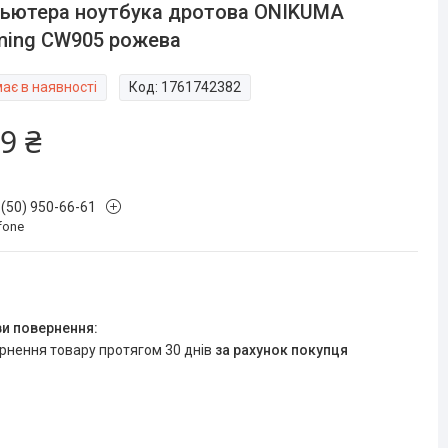
ьютера ноутбука дротова ONIKUMA
ming CW905 рожева
ає в наявності
Код:
1761742382
9 ₴
 (50) 950-66-61
fone
ернення товару протягом 30 днів
за рахунок покупця