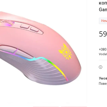
коп
Ga
Нем
59
+380
Voda
пов