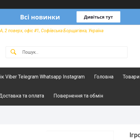
А, 2 поверх, офіс #1, Софіївська Борщагівка, Україна
лік Viber Telegram Whatsapp Instagram
Головна
Товари
Доставка та оплата
Повернення та обмін
Ігр