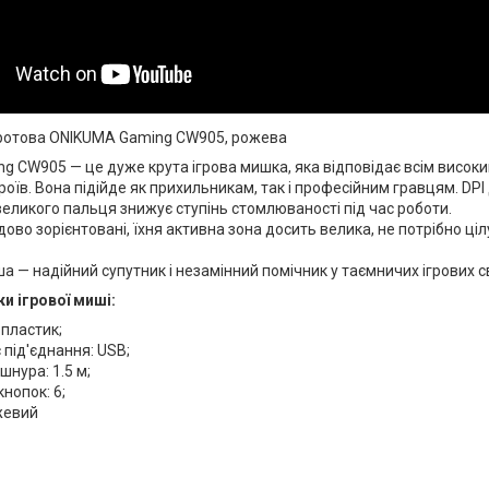
ротова ONIKUMA Gaming CW905, рожева
 CW905 — це дуже крута ігрова мишка, яка відповідає всім високи
роїв. Вона підійде як прихильникам, так і професійним гравцям. DPI
еликого пальця знижує ступінь стомлюваності під час роботи.
удово зорієнтовані, їхня активна зона досить велика, не потрібно ц
а — надійний супутник і незамінний помічник у таємничих ігрових св
и ігрової миші:
 пластик;
 під'єднання: USB;
нура: 1.5 м;
кнопок: 6;
жевий