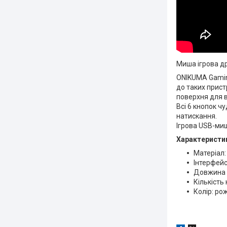
Миша ігрова д
ONIKUMA Gaming
до таких прист
поверхня для в
Всі 6 кнопок ч
натискання.
Ігрова USB-миш
Характеристик
Матеріал:
Інтерфейс
Довжина ш
Кількість 
Колір: ро