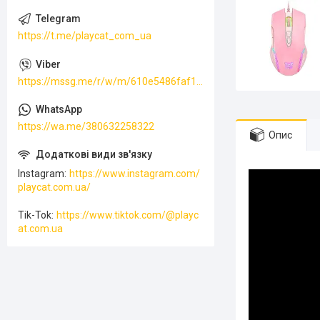
https://t.me/playcat_com_ua
https://mssg.me/r/w/m/610e5486faf13f001ffc23dc
https://wa.me/380632258322
Опис
Instagram
https://www.instagram.com/
playcat.com.ua/
Tik-Tok
https://www.tiktok.com/@playc
at.com.ua