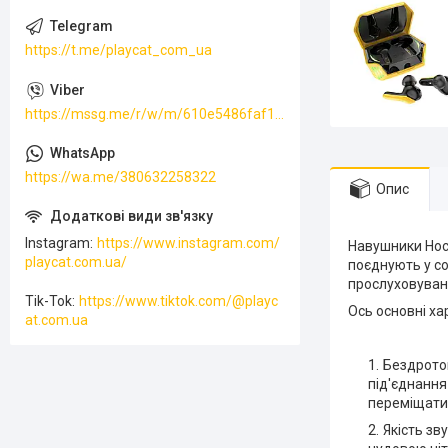
https://t.me/playcat_com_ua
https://mssg.me/r/w/m/610e5486faf13f001ffc23dc
https://wa.me/380632258322
Опис
Instagram
https://www.instagram.com/
Навушники Hoco
playcat.com.ua/
поєднують у со
прослуховуван
Tik-Tok
https://www.tiktok.com/@playc
Ось основні ха
at.com.ua
Бездротов
під'єднання
переміщати
Якість зв