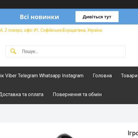
А, 2 поверх, офіс #1, Софіївська Борщагівка, Україна
лік Viber Telegram Whatsapp Instagram
Головна
Товари
Доставка та оплата
Повернення та обмін
Ігр