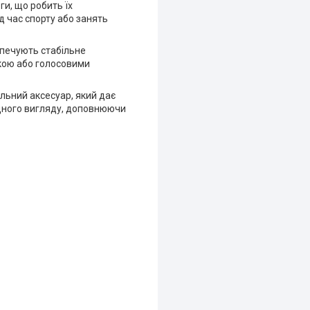
ги, що робить їх
д час спорту або занять
зпечують стабільне
икою або голосовими
льний аксесуар, який дає
одного вигляду, доповнюючи