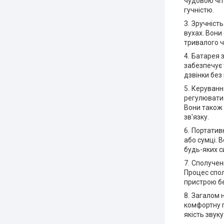
чудовою чіт
гучністю.
Зручність
вухах. Вони
тривалого ч
Батарея 
забезпечує 
дзвінки без
Керування
регулювати 
Вони також 
зв'язку.
Портативн
або сумці. 
будь-яких с
Сполученн
Процес спол
пристрою бе
Загалом н
комфортну п
якість звук