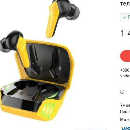
тел
1 
+380
Voda
пов