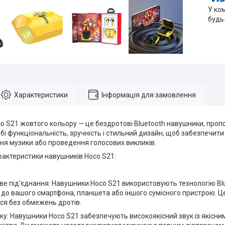
У ко
будь
Характеристики
Інформація для замовлення
 S21 жовтого кольору — це бездротові Bluetooth навушники, проп
бі функціональність, зручність і стильний дизайн, щоб забезпечит
ня музики або проведення голосових викликів.
рактеристики навушників Hoco S21:
е під'єднання: Навушники Hoco S21 використовують технологію Bl
 до вашого смартфона, планшета або іншого сумісного пристрою. Це
ся без обмежень дротів.
уку: Навушники Hoco S21 забезпечують високоякісний звук із якісн