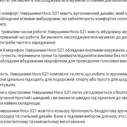
кістю. Ви зможете насолоджуватися музикою з повним діапазоном 
 і комфорт: Навушники Hoco S21 мають ергономічний дизайн, який 
 обладнані м'якими амбушурами, які забезпечують комфортне носі
асу.
з тривалим часом роботи: Навушники Hoco S21 мають вбудовану ак
тривалий час роботи. Ви зможете насолоджуватися музикою до дек
 потреби частого заряджання.
 й мікрофон: Навушники Hoco S21 обладнані кнопками керування, 
гучність, перемикати треки та приймати/відхиляти виклики без по
обладнані вбудованим мікрофоном для проведення голосових викли
ість: Навушники Hoco S21 компактні та легкі, що робить їх зручни
Вони ідеально підходять для подорожей, спорту або просто для що
итуаціях.
я з пристроями: Навушники Hoco S21 легко узгодовуються з Bluet
учення простий і швидкий, і ви зможете швидко під'єднатися до св
з зайвих складнощів.
авушники Hoco S21 жовтого кольору пропонують бездротову зручніс
осадку та стильний дизайн. Вони є чудовим вибором для всіх, хто ц
у в елегантному та компактному виготовленні.