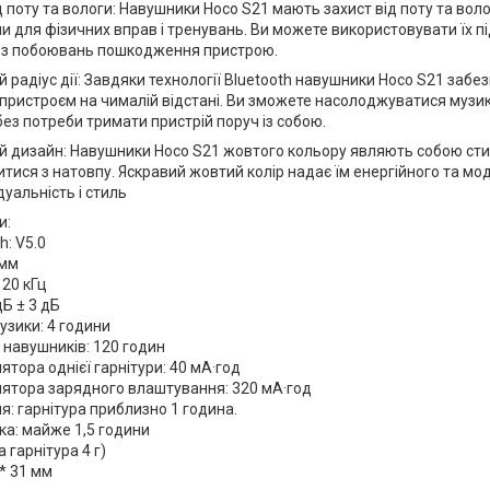
д поту та вологи: Навушники Hoco S21 мають захист від поту та воло
и для фізичних вправ і тренувань. Ви можете використовувати їх пі
ез побоювань пошкодження пристрою.
 радіус дії: Завдяки технології Bluetooth навушники Hoco S21 забе
 пристроєм на чималій відстані. Ви зможете насолоджуватися муз
ез потреби тримати пристрій поруч із собою.
й дизайн: Навушники Hoco S21 жовтого кольору являють собою сти
итися з натовпу. Яскравий жовтий колір надає їм енергійного та м
дуальність і стиль
и:
h: V5.0
0мм
 20 кГц
дБ ± 3 дБ
узики: 4 години
 навушників: 120 годин
ятора однієї гарнітури: 40 мА·год
лятора зарядного влаштування: 320 мА·год
: гарнітура приблизно 1 година.
ка: майже 1,5 години
а гарнітура 4 г)
 * 31 мм