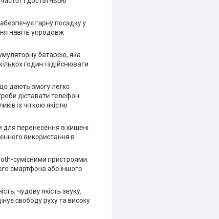
частот і достатньою
забезпечує гарну посадку у
ння навіть упродовж
умуляторну батарею, яка
ількох годин і здійснювати
що дають змогу легко
треби діставати телефон.
ків із чіткою якістю
ми для перенесення в кишені
денного використання в
ooth-сумісними пристроями.
ого смартфона або іншого
ть, чудову якість звуку,
інує свободу руху та високу