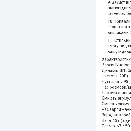
Захист ві
відповідним
фітнесом б
Тривалий
з'єднання з
викликами б
Стильни
змогу виділ
вашу індиві
Характеристик
Версія Bluetoot
Динамік: Ф10
Частота: 20Гц -
Чуттєвість: 98 
Час розмови/м
Час очікування
Ємність акумул
Ємність акуму
Час заряджання
Зарядна короб
Вага: 43 г ( одн
Розмір: 67 * 50