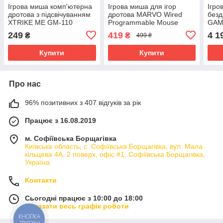
Ігрова миша комп'ютерна
Ігрова миша для ігор
Ігро
дротова з підсвічуванням
дротова MARVO Wired
без
XTRIKE ME GM-110
Programmable Mouse
GAM
gaming Mouse геймерська
M291 WH 1000-6400 dpi
8000
249
419
4 1
₴
₴
499 ₴
мишка RGB 3600 DPI
Купити
Купити
Про нас
96% позитивних з 407 відгуків за рік
Працює з 16.08.2019
м. Софіївська Борщагівка
Київська область, с. Софіївська Борщагівка, вул. Мала
кільцева 4А, 2 поверх, офіс #1, Софіївська Борщагівка,
Україна
Контакти
Сьогодні працює з 10:00 до 18:00
Показати весь графік роботи
КНОПКА