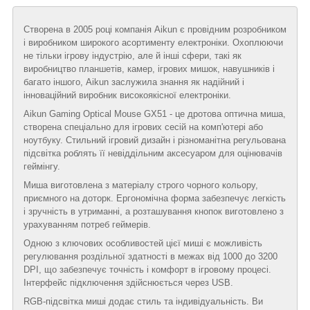
Створена в 2005 році компанія Aikun є провідним розробником
і виробником широкого асортименту електроніки. Охоплюючи
не тільки ігрову індустрію, але й інші сфери, такі як
виробництво планшетів, камер, ігрових мишок, навушників і
багато іншого, Aikun заслужила знання як надійний і
інноваційний виробник високоякісної електроніки.
Aikun Gaming Optical Mouse GX51 - це дротова оптична миша,
створена спеціально для ігрових сесій на комп'ютері або
ноутбуку. Стильний ігровий дизайн і різноманітна регульована
підсвітка роблять її невіддільним аксесуаром для оцінювачів
геймінгу.
Миша виготовлена з матеріалу строго чорного кольору,
приємного на доторк. Ергономічна форма забезпечує легкість
і зручність в утриманні, а розташування кнопок виготовлено з
урахуванням потреб геймерів.
Одною з ключових особливостей цієї миші є можливість
регулювання роздільної здатності в межах від 1000 до 3200
DPI, що забезпечує точність і комфорт в ігровому процесі.
Інтерфейс підключення здійснюється через USB.
RGB-підсвітка миші додає стиль та індивідуальність. Ви