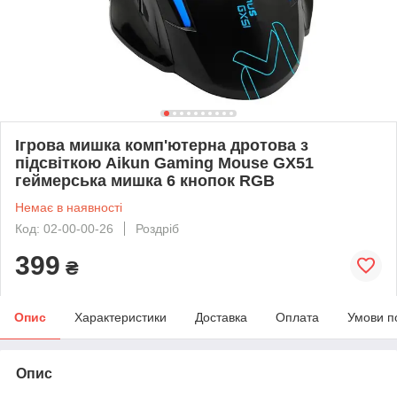
Ігрова мишка комп'ютерна дротова з
підсвіткою Aikun Gaming Mouse GX51
геймерська мишка 6 кнопок RGB
Немає в наявності
Код: 02-00-00-26
Роздріб
399
₴
Опис
Характеристики
Доставка
Оплата
Умови п
Опис