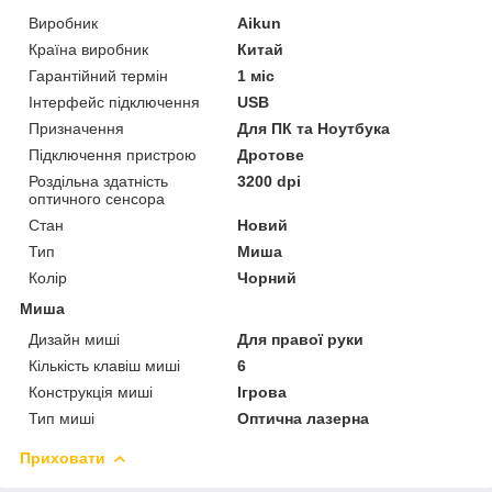
Виробник
Aikun
Країна виробник
Китай
Гарантійний термін
1 міс
Інтерфейс підключення
USB
Призначення
Для ПК та Ноутбука
Підключення пристрою
Дротове
Роздільна здатність
3200 dpi
оптичного сенсора
Стан
Новий
Тип
Миша
Колір
Чорний
Миша
Дизайн миші
Для правої руки
Кількість клавіш миші
6
Конструкція миші
Ігрова
Тип миші
Оптична лазерна
Приховати