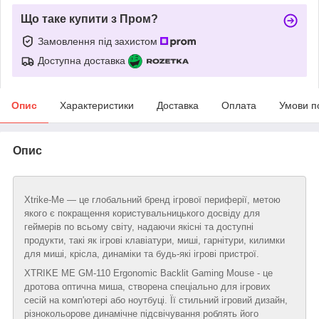
Що таке купити з Пром?
Замовлення під захистом
Доступна доставка
Опис
Характеристики
Доставка
Оплата
Умови п
Опис
Xtrike-Me — це глобальний бренд ігрової периферії, метою
якого є покращення користувальницького досвіду для
геймерів по всьому світу, надаючи якісні та доступні
продукти, такі як ігрові клавіатури, миші, гарнітури, килимки
для миші, крісла, динаміки та будь-які ігрові пристрої.
XTRIKE ME GM-110 Ergonomic Backlit Gaming Mouse - це
дротова оптична миша, створена спеціально для ігрових
сесій на комп'ютері або ноутбуці. Її стильний ігровий дизайн,
різнокольорове динамічне підсвічування роблять його