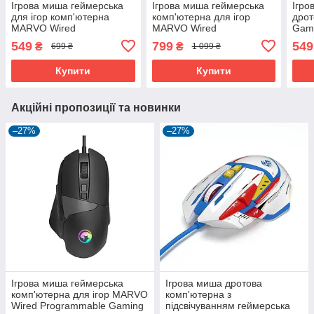
Ігрова миша геймерська
Ігрова миша геймерська
Ігро
для ігор комп'ютерна
комп'ютерна для ігор
дрот
MARVO Wired
MARVO Wired
Gam
Programmable Gaming
Programmable Gaming
RGB
549
799
549
₴
₴
699 ₴
1 099 ₴
Mouse M358 |7200dpi|
Mouse M411 |12000dpi|
Купити
Купити
Акційні пропозиції та новинки
–27%
–27%
Ігрова миша геймерська
Ігрова миша дротова
комп'ютерна для ігор MARVO
комп'ютерна з
Wired Programmable Gaming
підсвічуванням геймерська