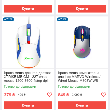
Купити
Купити
–24%
–23%
Ігрова миша для ігор дротова
Ігрова миша комп'ютерна
XTRIKE ME GM - 227 wired
для ігор MARVO Wireless /
mouse 1200-3600 4step dpi
Wired Mouse M803W WB
USB
|2.4G/Type-C, 800-4800dpi|
Готово до відправки
Готово до відправки
379
849
₴
₴
499 ₴
1 099 ₴
Купити
Купити