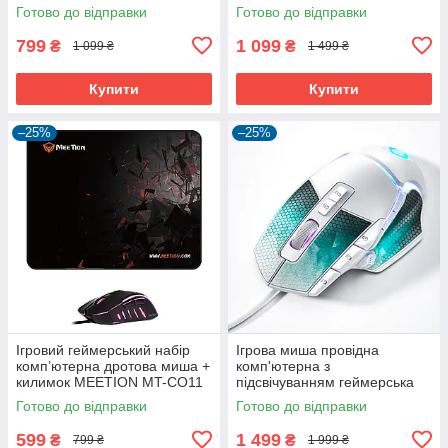
Mouse M411 |12000dpi|
мишка для ігор 502 11 кнопок
Готово до відправки
Готово до відправки
6400 dpi 1000 Гц RGB
799
1 099
₴
₴
1 099 ₴
1 499 ₴
Купити
Купити
–25%
–25%
Ігровий геймерський набір
Ігрова миша провідна
компʼютерна дротова миша +
комп'ютерна з
килимок MEETION MT-CO11
підсвічуванням геймерська
RGB 6400 DP
мишка для ігор 502X 13
Готово до відправки
Готово до відправки
кнопок 12800 dpi 1000 Гц
RGB
599
1 499
₴
₴
799 ₴
1 999 ₴