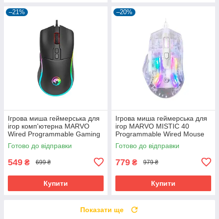
–21%
–20%
Ігрова миша геймерська для
Ігрова миша геймерська для
ігор комп'ютерна MARVO
ігор MARVO MISTIC 40
Wired Programmable Gaming
Programmable Wired Mouse
Mouse M358 |7200dpi|
M413 |1200-7200dpi|
Готово до відправки
Готово до відправки
549
779
₴
₴
699 ₴
979 ₴
Купити
Купити
Показати ще