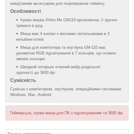
невід'ємним аксесуаром для поціновувачів геймінгу.
Особливості
Ігрова мишка Xtrike Me GM110 ергономічна, її зручно
тримати в руці.
Миша має 4 кнопки з якісними світильниками в 3
мільйони кліків.
Миша для комп'ютера та ноутбука GM-110 має
динамічне RGB підсвічування в 7 кольорів, що плавно
змінює кольори.
Швидкий чотирьох етапний вибір роздільної
здатності до 3600 dpi.
Сумісність
Сумісна з комп'ютером, ноутбуком, операційними системами
Windows, Mac, Android.
Геймерська, ігрова миша для ПК з підсвічуванням та 3600 dpi
Технічні характеристики