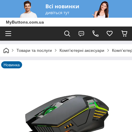
MyButtons.com.ua
Товари та послуги
Комп'ютерні аксесуари
Компʼютер
Новинка