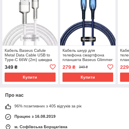
Кабель Baseus Cafule
Кабель шнур для
Кабе
Metal Data Cable USB to
телефона смартфона
тел
Type-C 66W (2m) швидка
планшета Baseus Glimmer
план
зарядка 2 м CAKF000202
USB-A до Type-C 100W
Seri
349
279
229
₴
₴
349 ₴
(1м) Синій
C to
Біли
Купити
Купити
Про нас
96% позитивних з 405 відгуків за рік
Працює з 16.08.2019
м. Софіївська Борщагівка