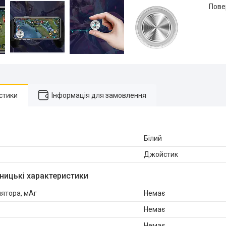
пов
стики
Інформація для замовлення
Білий
Джойстик
ницькі характеристики
лятора, мАг
Немає
Немає
Немає