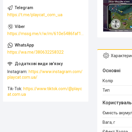
https://t.me/playcat_com_ua
https://mssg.me/r/w/m/610e5486faf13f001ffc23dc
https://wa.me/380632258322
Характери
Основні
Instagram
https://www.instagram.com/
playcat.com.ua/
Колір
Tik-Tok
https://www.tiktok.com/@playc
Тип
at.com.ua
Користуваль
Ємність акуму
Вага, г
Єфект Холла