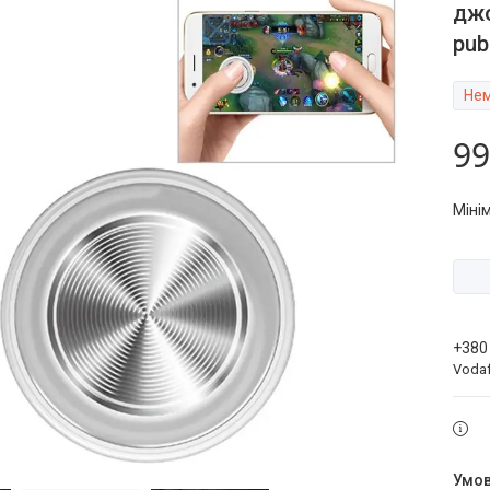
джо
pub
Нем
99
Міні
+380
Voda