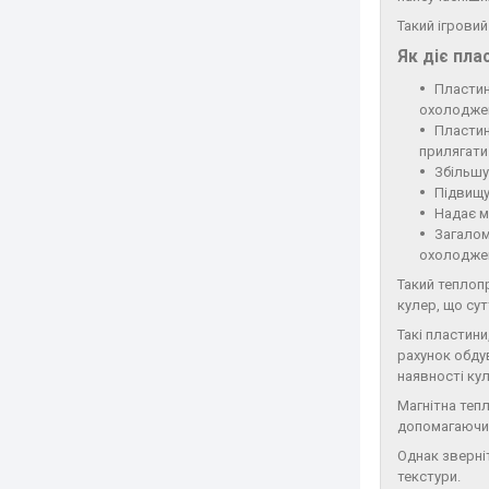
Такий ігрови
Як діє пл
Пластин
охолоджен
Пластин
прилягати
Збільшу
Підвищу
Надає м
Загалом
охолоджен
Такий теплопр
кулер, що су
Такі пластини
рахунок обду
наявності кул
Магнітна теп
допомагаючи 
Однак зверні
текстури.