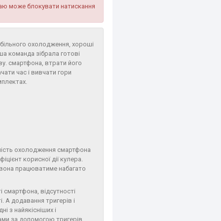
краю може блокувати натискання
обільного охолодження, хороші
аша команда зібрала готові
іву. смартфона, втрати його
чати час і вивчати гори
мплектах.
ність охолодження смартфона
іцієнт корисної дії кулера.
 вона працюватиме набагато
і смартфона, відсутності
і. А додавання тригерів і
і з найякісніших і
ками за допомогою тригерів.