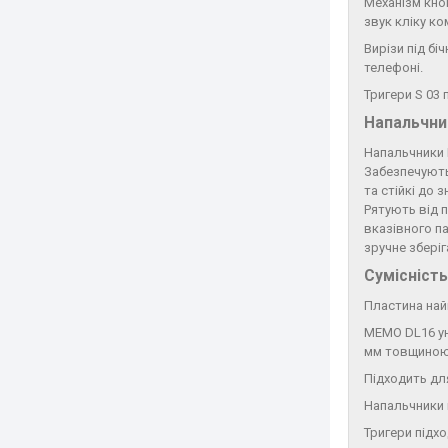
Механізм кноп
звук кліку ко
Вирізи під б
телефоні.
Тригери S 03
Напальчн
Напальчники 
Забезпечують 
та стійкі до 
Рятують від п
вказівного п
зручне зберіг
Сумісність
Пластина най
MEMO DL16 ун
мм товщиною
Підходить для
Напальчники п
Тригери підх