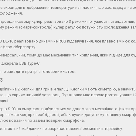
є екран для відображення температури на пластині, що охолоджує, на о
холодження.
впровідниковому кулері реалізовано 3 режими потужності: стандартний,
у режимі (смарт-контроль) кулер регулює потужність охолодження зал
O DL-16 реалізовано динамічне RGB підсвічування, яке плавно змінює к
сферу кіберспорту.
іверсальний, тому що має механічний тип кріплення, який підійде для бу
 джерела USB Type-C.
 не завадить при грі з голосовим чатом.
03
jolnir - на 2 кнопки, для гри в 4 пальці. Кнопки мають симетрію, а значи
ю, що сприяє швидкій установці. Тут кнопка має верхнє розташування і 3 
едині.
герів S-03 на смартфон відбувається за допомогою механічного фіксато
тор знімається, при необхідності, збільшуючи допустиму товщину смартф
велює ковзання по задній поверхні смартфона.
контактний майданчик не закриває важливі елементи інтерфейсу.