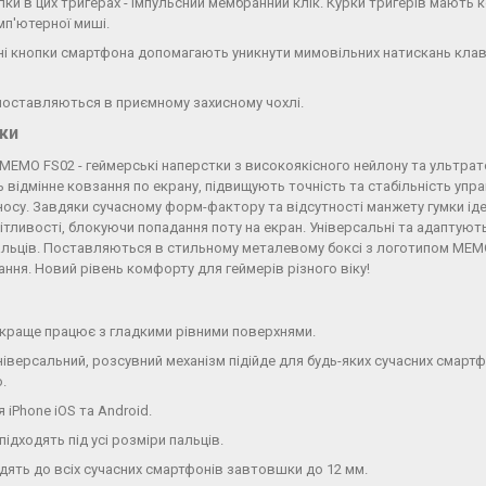
ки в цих тригерах - імпульсний мембранний клік. Курки тригерів мають 
мп'ютерної миші.
ічні кнопки смартфона допомагають уникнути мимовільних натискань клав
 поставляються в приємному захисному чохлі.
ики
MEMO FS02 - геймерські наперстки з високоякісного нейлону та ультрат
відмінне ковзання по екрану, підвищують точність та стабільність управл
зносу. Завдяки сучасному форм-фактору та відсутності манжету гумки ід
ітливості, блокуючи попадання поту на екран. Універсальні та адаптуют
альців. Поставляються в стильному металевому боксі з логотипом MEMO
ання. Новий рівень комфорту для геймерів різного віку!
краще працює з гладкими рівними поверхнями.
іверсальний, розсувний механізм підійде для будь-яких сучасних смартф
.
 iPhone iOS та Android.
ідходять під усі розміри пальців.
одять до всіх сучасних смартфонів завтовшки до 12 мм.