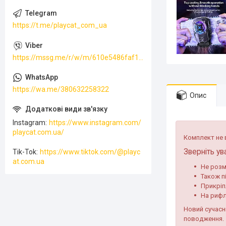
https://t.me/playcat_com_ua
https://mssg.me/r/w/m/610e5486faf13f001ffc23dc
https://wa.me/380632258322
Опис
Instagram
https://www.instagram.com/
playcat.com.ua/
Комплект не в
Зверніть ува
Tik-Tok
https://www.tiktok.com/@playc
at.com.ua
Не розм
Також п
Прикріп
На рифл
Новий сучасн
поводження.