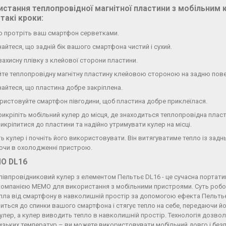
истання теплопровідної магнітної пластини з мобільним
такі кроки:
о протріть ваш смартфон серветками.
айтеся, що задній бік вашого смартфона чистий і сухий.
 захисну плівку з клейової сторони пластини.
те теплопровідну магнітну пластину клейовою стороною на задню пов
айтеся, що пластина добре закріплена.
ристовуйте смартфон півгодини, щоб пластина добре приклеїлася.
рикріпіть мобільний кулер до місця, де знаходиться теплопровідна пласти
икріпитися до пластини та надійно утримувати кулер на місці.
ть кулер і почніть його використовувати. Він витягуватиме тепло із зад
чи в охолодженні пристрою.
O DL16
півпровідниковий кулер з елементом Пельтьє DL16 - це сучасна портат
омпанією MEMO для використання з мобільними пристроями. Суть робот
епла від смартфону в навколишній простір за допомогою ефекта Пельть
питься до спинки вашого смартфона і стягує тепло на себе, передаючи й
кулер, а кулер виводить тепло в навколишній простір. Технологія дозв
изьких температур – ви можете використовувати мобільний довго і без