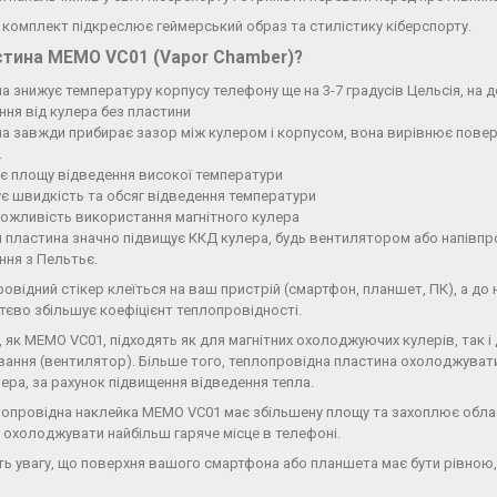
й комплект підкреслює геймерський образ та стилістику кіберспорту.
астина MEMO VC01 (Vapor Chamber)?
а знижує температуру корпусу телефону ще на 3-7 градусів Цельсія, на 
ня від кулера без пластини
а завжди прибирає зазор між кулером і корпусом, вона вирівнює повер
.
є площу відведення високої температури
є швидкість та обсяг відведення температури
ожливість використання магнітного кулера
 пластина значно підвищує ККД кулера, будь вентилятором або напів
ня з Пельтьє.
овідний стікер клеїться на ваш пристрій (смартфон, планшет, ПК), а до 
ттєво збільшує коефіцієнт теплопровідності.
, як MEMO VC01, підходять як для магнітних охолоджуючих кулерів, так 
вання (вентилятор). Більше того, теплопровідна пластина охолоджуват
ера, за рахунок підвищення відведення тепла.
лопровідна наклейка MEMO VC01 має збільшену площу та захоплює обла
охолоджувати найбільш гаряче місце в телефоні.
ть увагу, що поверхня вашого смартфона або планшета має бути рівною, 