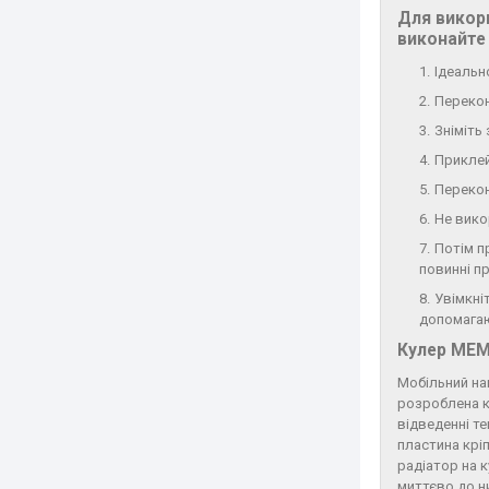
Для викор
виконайте 
Ідеальн
Перекон
Зніміть
Приклей
Перекон
Не вико
Потім п
повинні пр
Увімкні
допомагаю
Кулер MEM
Мобільний на
розроблена к
відведенні т
пластина крі
радіатор на 
миттєво до н