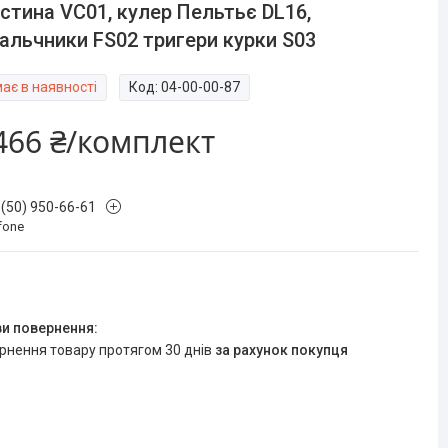
стина VC01, кулер Пельтьє DL16,
альчники FS02 тригери курки S03
ає в наявності
Код:
04-00-00-87
466 ₴/комплект
 (50) 950-66-61
fone
ернення товару протягом 30 днів
за рахунок покупця