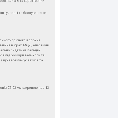
короткий хід та характерний
іш гучності та блокування на
онкого срібного волокна.
іння в іграх. Міцні, еластичні
еально сидять на пальцях.
ься під розміри великого та
, що забезпечує захист та
онів 72-93 мм шириною і до 13