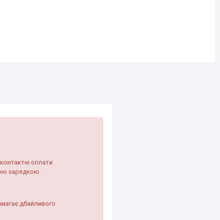
контактні оплати.
ною зарядкою.
имагає дбайливого