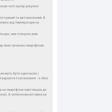
снові чого кулер регулює
 потужний та автоматичний. В
ежно від температури на
ольори, чим створює вам
дь-яких сучасних смартфонів.
ть можуть бути одночасно і
варіанти її натискання - з обох
ра на смартфони завтовшки до
она). А силіконова вставка на