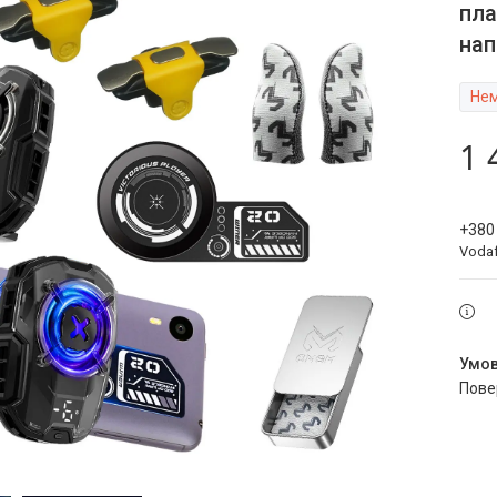
пла
нап
Нем
1 
+380
Voda
пов