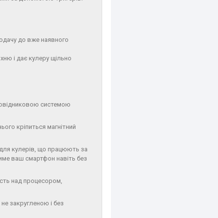
додачу до вже наявного
хню і дає кулеру щільно
провідниковою системою
нього кріпиться магнітний
і для кулерів, що працюють за
име ваш смартфон навіть без
сть над процесором,
не закругленою і без