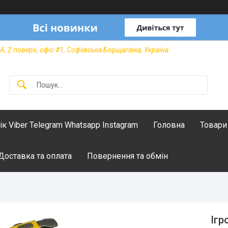
А, 2 поверх, офіс #1, Софіївська Борщагівка, Україна
лік Viber Telegram Whatsapp Instagram
Головна
Товари
Доставка та оплата
Повернення та обмін
Ігр