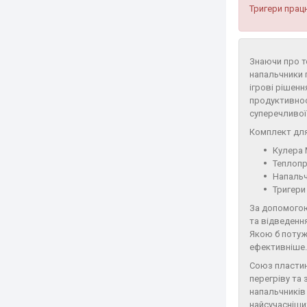
Тригери прац
Знаючи про т
напальчники п
ігрові рішенн
продуктивност
суперечливої 
Комплект для
Кулера 
Теплопр
Напальч
Тригери
За допомогою
та відведення
Якою б потуж
ефективніше
Союз пластин
перегріву та 
напальчників 
найсучасніши