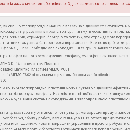
юють із захисним склом або плівкою. Однак, захисне скло з клеєм по 
е, як сильно теплопровідна магнітна пластина підвищує ефективність м
окращують управління в іграх, а тригери піднімуть ефективність гри, н
я для геймерів, стримерів, блогерів та всіх тих, хто страждає від перегр
і та швидкому зносі батареї через перегрівання. Вам не потрібно витра
інформації - все необхідне для охолодження та гри - у наших готових ко
 гри та ефективного охолодження телефону, смартфона складається з:
MEMO DL16 з елементом Пельтьє
овідної магнітної пластини MEMO VC01
ників MEMO FS02 зі стильним фірмовим боксом для їх зберігання
 S03
 магнітної теплопровідної пластини можна суттєво підвищити ефектив
 тепла від корпусу телефону. Наявність магнітної пластини підвищує коеф
ною не була ваша система охолодження, з теплопровідною пластиною
.
и та кулера гарантують впевненість у підтримці хорошої продуктивност
зносу батареї, збоях у роботі, лагах, гальмуванні та втраті продуктивност
у комплект дає можливість покращити управління в іграх, спробувати одн
х напальчників у світі кіберспорту і отримати переваги перед противни