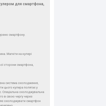
 кулером для смартфона,
ерхню смартфону.
на. Магніти на кулері
ньої сторони смартфона,
ивна система охолодження,
и цього кулера полягає у
є. Спеціальна охолоджувальна
ого в свою чергу через
оляє охолоджувати смартфон
перервно.