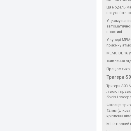
Ця модель ма
потужність о
У цьому напі
автоматичном
пластині.
У кулері MEM
приємну атмо
MEMO DL 16 ун
Живлення від
Працює тихо і
Тригери S
Тригери S03 M
лівою і право
боків і посер
Фіксація три
12 мм (фікса
кріпленні ні
Мініатюрний 