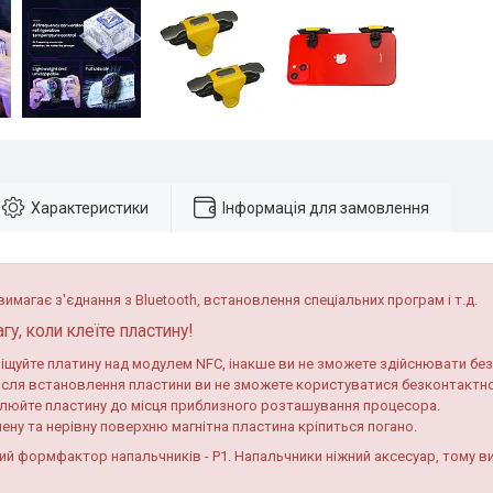
Характеристики
Інформація для замовлення
имагає з'єднання з Bluetooth, встановлення спеціальних програм і т.д.
гу, коли клеїте пластину!
іщуйте платину над модулем NFC, інакше ви не зможете здійснювати без
ісля встановлення пластини ви не зможете користуватися безконтакт
люйте пластину до місця приблизного розташування процесора.
ену та нерівну поверхню магнітна пластина кріпиться погано.
ий формфактор напальчників - P1. Напальчники ніжний аксесуар, тому в