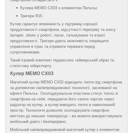
Кулера MEMO CX03 з елементом Пельтьє
Тригери R15
Кулер гарантує впевненість у підтримці хорошої
продуктивності смартфона, відсутності перегріву та зносу
батареї, збоях у роботі, лагах, гальмуванні та втраті
продуктивності. Тригери дають можливість покращити
управління в іграх та отримати переваги перед
супротивниками.
Такий ігровий комплект підкреслює геймерський образ та
стилістику кіберспорту.
Кулер MEMO CX03
Магнітний кулер MEMO CX02 відводить тепло від смартфона
за допомогою напівпровідникової технології, заснованої на
ефекті Пельтьє. Охолоджувальна пластина стягує тепло зі
смартфона на себе, передаючи його своєю чергою через
радіатор на кулер, а кулер виводить тепло в навколишній
простір. Технологія дозволяє охолоджувати смартфон
миттєво до низьких температур – ви можете використовувати
мобільний довго і безперервно.
Мобільний напівпровідниковий магнітний кулер з елементом