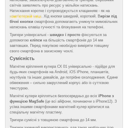
світчів заявляють про ресурс у мільйон натискань.
Натискання коротке і супроводжується клацанням - як на
комп'ютерній миші
. Хід кнопки швидкий, короткий. В
ирізи під
бічні кнопки
смартфона допомагають уникнути мимовільних
натискань клавіш гучності та блокування на телефоні.
Тригери універсальні -
швидко і просто
фіксуються за
допомогою
кліпси
на більшість смартфонів до 14 мм
завтовшки. Перед покупкою необхідно виміряти товщину
свого смартфона в захисному чохлі.
Сумісність
Магнітне кріплення кулера СХ 01 універсально - підійде для
будь-яких смартфонів на Android, iOS iPhone, планшетів,
ноутбуків та інших девайсів, де потрібне охолодження. Єдине
обмеження – сильно закруглений корпус або із суттєвою
текстурою.
Магнітні кулери кріпляться безпосередньо до всіх
iPhone з
функцією MagSafe
(це всі айфони, починаючи з iPhone12). З
усіма іншими смартфонами магнітний кулер кріпитися на
спеціальну магнітну пластину.
Тригери сумісні з товщиною смартфона до 14 мм.
Тригери зазвичай використовують для таких мобільних ігор,