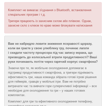
Комплект не вимагає з'єднання з Bluetooth, встановлення
спеціальних програм і т.д.
Тригери працюють із захисним склом або плівкою. Однак,
захисне скло з клеєм по краю може блокувати натискання
Вам не набридло ловити зниження яскравості щоразу,
коли ви граєте у свою улюблену гру, починає лагати
і скидати частоту процесора під час запису екрана, що
призводить до колосальної втрати продуктивності? Ваші
руки починають потіти через гарячий корпус смартфона?
Знаючи про те, як мобільне охолодження допомагає в
підтримці продуктивності смартфона, а тригери піднімають
ефективність гри, наша команда зібрала готові ігрові рішення
для геймерів, гравців у мобільні ігри. Вам не потрібно
витрачати час та вивчати гори суперечливої інформації – все
необхідне для охолодження та гри – у наших готових
комплектах.
Комплект для гри та ефективного охолодження телефону,
смартфона складається з: