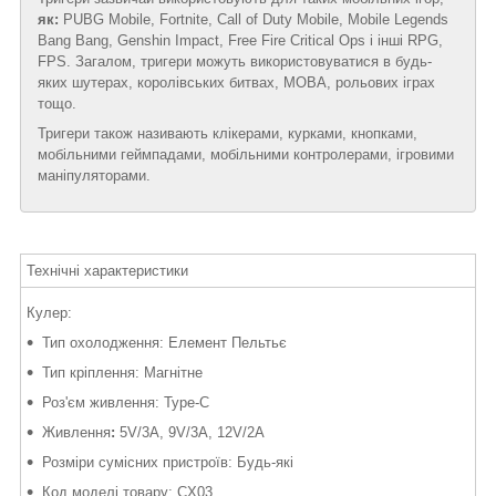
як:
PUBG Mobile, Fortnite, Call of Duty Mobile, Mobile Legends
Bang Bang, Genshin Impact, Free Fire Critical Ops і інші RPG,
FPS. Загалом, тригери можуть використовуватися в будь-
яких шутерах, королівських битвах, MOBA, рольових іграх
тощо.
Тригери також називають клікерами, курками, кнопками,
мобільними геймпадами, мобільними контролерами, ігровими
маніпуляторами.
Технічні характеристики
Кулер:
Тип охолодження: Елемент Пельтьє
Тип кріплення: Магнітне
Роз'єм живлення: Type-C
Живлення
:
5V/3A, 9V/3A, 12V/2A
Розміри сумісних пристроїв: Будь-які
Код моделі товару: CX03