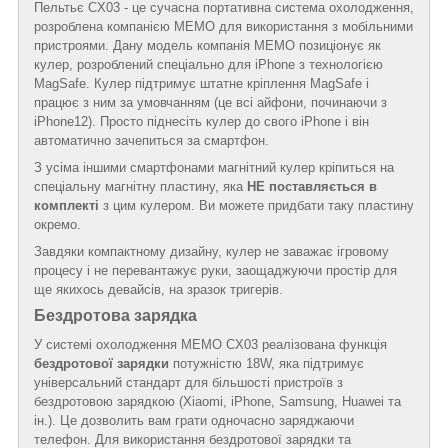
Пельтьє CX03 - це сучасна портативна система охолодження,
розроблена компанією MEMO для використання з мобільними
пристроями. Дану модель компанія MEMO позиціонує як
кулер, розроблений спеціально для iPhone з технологією
MagSafe. Кулер підтримує штатне кріплення MagSafe і
працює з ним за умовчанням (це всі айфони, починаючи з
iPhone12). Просто піднесіть кулер до свого iPhone і він
автоматично зачепиться за смартфон.
З усіма іншими смартфонами магнітний кулер кріпиться на
спеціальну магнітну пластину, яка
НЕ поставляється в
комплекті
з цим кулером. Ви можете придбати таку пластину
окремо.
Завдяки компактному дизайну, кулер не заважає ігровому
процесу і не перевантажує руки, заощаджуючи простір для
ще якихось девайсів, на зразок тригерів.
Бездротова зарядка
У системі охолодження MEMO CX03 реалізована функція
бездротової зарядки
потужністю 18W, яка підтримує
універсальний стандарт для більшості пристроїв з
бездротовою зарядкою (Xiaomi, iPhone, Samsung, Huawei та
ін.). Це дозволить вам грати одночасно заряджаючи
телефон. Для використання бездротової зарядки та