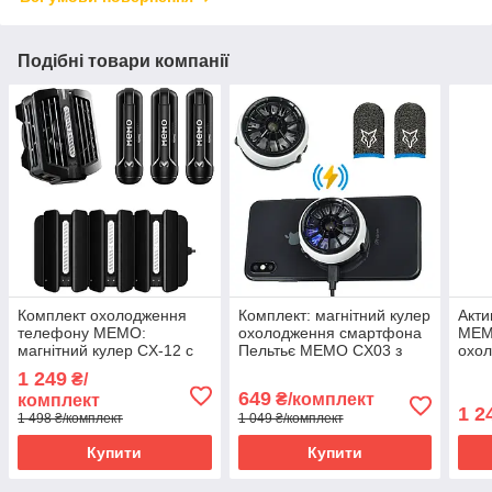
Подібні товари компанії
Комплект охолодження
Комплект: магнітний кулер
Акти
телефону MEMO:
охолодження смартфона
MEM
магнітний кулер CX-12 c
Пельтьє MEMO CX03 з
охо
елементом Пельте + 3
бездротовою зарядкою +
раді
1 249
₴/
АКБ 2000мАч + зарядна
2 напальчники
ігор
649
₴/комплект
комплект
станція
елем
1 2
1 498 ₴/комплект
1 049 ₴/комплект
Купити
Купити