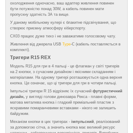
охолодження одночасно, ваш адаптер живлення повинен
бути потужністю понад 30W, а кабель повинен мати
пропускну здатність 3А та вище.
У даному мобільному кулері є блакитне підсвічування, що
створює приємну атмосферу кіберспорту.
CX03 працює дуже тихо і не заважатиме голосовому чату.
Живлення від джерела USB
Type
-C (кабель поставляється в
комплекті).
Тригери R15 REX
Модель R15 для гри в 4 пальці - це флагман у світі тригерів
на 2 кнопки, з сучасним дизайном і якісними складанням і
матеріалами. На одному тригері розташовується одна верхня
кнопка. Це означає, що ці тригери для гри в чотири пальці.
Імпульсні тригери R 15 відрізняє їх сучасний
футуристичний
дизайн,
у вигляді голови динозавра Рекса
- плавні форми,
матова металева кнопка і гладкий преміальний пластик з
яскравими помаранчевими вставками - нікого не залишить
байдужим.
Механізм кнопки в цих тригерах -
імпульсний
, реалізований
за допомогою сітча, а значить кнопка має великий ресурс
натискань, забезпечуючи довговічність тригерів. Виробники