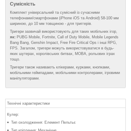
Сумісність
Комплект універсальний та сумісний із сучасними
телефонами/смартфонами (iPhone iOS та Android) 58-100 мм
шириною, до 10 мм товщиною - для триггерів.
Тригери зазвичай використовують для таких мобільних ігор,
як:
PUBG Mobile, Fortnite, Call of Duty Mobile, Mobile Legends
Bang Bang, Genshin Impact, Free Fire Critical Ops і інші RPG,
FPS. Загалом, тригери можуть використовуватися в будь-
яких шутерах, королівських битвах, MOBA, рольових іграх
тощо.
Тригери також називають клікерами, курками, кнопками,
мобільними геймпадами, мобільними контролерами, ігровими
маніпуляторами.
Технічні характеристики
Кулер:
Тип охолодження: Елемент Пельтьє
Тип кріплення: Механічне