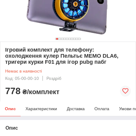
Ігровий комплект для телефону:
охолодження кулер Пельтьє MEMO DLA6,
тригери курки F01 для ігор pubg пабг
Немає в наявності
Код: 05-00-00-10
Роздріб
778
₴/комплект
Опис
Характеристики
Доставка
Оплата
Умови п
Опис