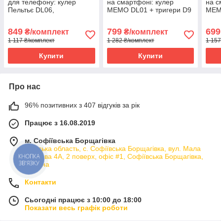
для телефону: кулер
на смартфоні: кулер
на с
Пельтьє DL06,
MEMO DL01 + тригери D9
MEM
напальчники FS02 тригери
+ напальчники MyButtons
напа
S03
6 шт. + пудра + бокс +
шт.)
849
799
699
₴/комплект
₴/комплект
пластина
+ п
1 117 ₴/комплект
1 282 ₴/комплект
1 157
Купити
Купити
Про нас
96% позитивних з 407 відгуків за рік
Працює з 16.08.2019
м. Софіївська Борщагівка
Київська область, с. Софіївська Борщагівка, вул. Мала
КНОПКА
кільцева 4А, 2 поверх, офіс #1, Софіївська Борщагівка,
ЗВ'ЯЗКУ
Україна
Контакти
Сьогодні працює з 10:00 до 18:00
Показати весь графік роботи