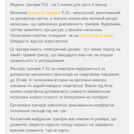
Модель тригерів F01 - на 2 кнопки для гри в 4 пальці.
Механізм
кнопки в тригерах
F-01 - імпульсний, реалізований
за допомогою світча, а значить кнопка має великий ресурс
натискань, що забезпечує довговічність тригерів. Виробники
світчів заявляють про ресурс у мільйон натискань.
Натиснення коротке, клацання - як на
комп'ютерній миші
.
Швидкість відгуку курка висока.
Ці тригери мають симетричний дизайн - тут немає поділу на
лівий і правий тригер, що заощадить ваш час на пошуки
правильного їх розташування.
Фіксація тригерів F 01 на смартфон відбувається за
допомогою механічного фіксатора на смартфони товщиною
до 10 мм. А силіконова вставка на кріпленні нівелює
ковзання по задній поверхні смартфона. Вирізи під бічні
кнопки смартфона допомагають уникнути мимовільних
натискань клавіш гучності та блокування на телефоні.
Ергономіка тригерів забезпечує максимально комфортне
положення пальців під час гри.
Контактний майданчик тригерів має компактні розміри, що
дозволяє зберегти корисну площу екрана і не закривати
важливі елементи, такі як карта.