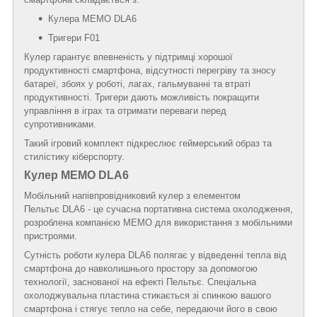
Кулера MEMO DLA6
Тригери F01
Кулер гарантує впевненість у підтримці хорошої
продуктивності смартфона, відсутності перегріву та зносу
батареї, збоях у роботі, лагах, гальмуванні та втраті
продуктивності. Тригери дають можливість покращити
управління в іграх та отримати переваги перед
супротивниками.
Такий ігровий комплект підкреслює геймерський образ та
стилістику кіберспорту.
Кулер MEMO DLA6
Мобільний напівпровідниковий кулер з елементом
Пельтьє DLA6 - це сучасна портативна система охолодження,
розроблена компанією MEMO для використання з мобільними
пристроями.
Сутність роботи кулера DLA6 полягає у відведенні тепла від
смартфона до навколишнього простору за допомогою
технології, заснованої на ефекті Пельтьє. Спеціальна
охолоджувальна пластина стикається зі спинкою вашого
смартфона і стягує тепло на себе, передаючи його в свою