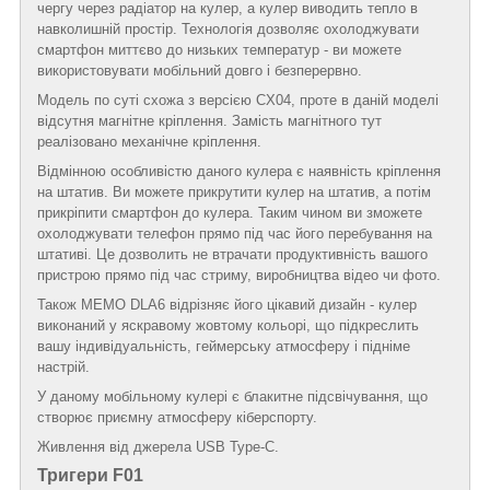
чергу через радіатор на кулер, а кулер виводить тепло в
навколишній простір. Технологія дозволяє охолоджувати
смартфон миттєво до низьких температур - ви можете
використовувати мобільний довго і безперервно.
Модель по суті схожа з версією CX04, проте в даній моделі
відсутня магнітне кріплення. Замість магнітного тут
реалізовано механічне кріплення.
Відмінною особливістю даного кулера є наявність кріплення
на штатив. Ви можете прикрутити кулер на штатив, а потім
прикріпити смартфон до кулера. Таким чином ви зможете
охолоджувати телефон прямо під час його перебування на
штативі. Це дозволить не втрачати продуктивність вашого
пристрою прямо під час стриму, виробництва відео чи фото.
Також MEMO DLA6 відрізняє його цікавий дизайн - кулер
виконаний у яскравому жовтому кольорі, що підкреслить
вашу індивідуальність, геймерську атмосферу і підніме
настрій.
У даному мобільному кулері є блакитне підсвічування, що
створює приємну атмосферу кіберспорту.
Живлення від джерела USB Type-C.
Тригери F01