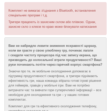
Комплект не вимагає з'єднання з Bluetooth, встановлення
спеціальних програм і т.д.
Тригери працюють із захисним склом або плівкою. Однак,
захисне скло з клеєм по краю може блокувати натискання
Вам не набридло ловити зниження яскравості щоразу,
коли ви граєте у свою улюблену гру, починає лагати
і скидати частоту процесора під час запису екрана, що
призводить до колосальної втрати продуктивності? Ваші
руки починають потіти через гарячий корпус смартфона?
Знаючи про те, як мобільне охолодження допомагає в
підтримці продуктивності смартфона, а тригери піднімають
ефективність гри, наша команда зібрала готові ігрові рішення
для геймерів, гравців у мобільні ігри. Вам не потрібно
витрачати час та вивчати гори суперечливої інформації – все
необхідне для охолодження та гри – у наших готових
комплектах.
Комплект для гри та ефективного охолодження телефону,
смартфона складається з: