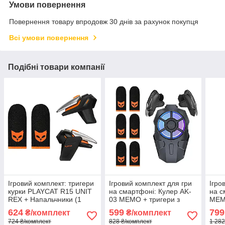
Умови повернення
Повернення товару впродовж 30 днів за рахунок покупця
Всі умови повернення
Подібні товари компанії
Ігровий комплект: тригери
Ігровий комплект для гри
Ігро
курки PLAYCAT R15 UNIT
на смартфоні: Кулер AK-
на с
REX + Напальчники (1
03 MEMO + тригери з
MEM
пара 2 шт.) для телефона
макросом + напальчники
+ на
624
599
799
₴/комплект
₴/комплект
смартфона PUBG COD
PLAYCAT 3 пари (6 шт.)
6 шт
724 ₴/комплект
828 ₴/комплект
1 282
Arena Breakout
плас