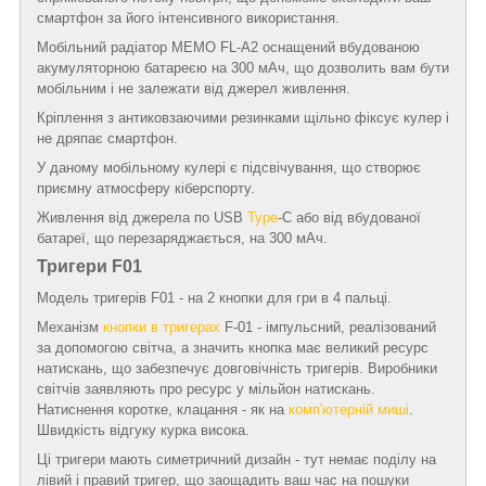
смартфон за його інтенсивного використання.
Мобільний радіатор MEMO FL-A2 оснащений вбудованою
акумуляторною батареєю на 300 мАч, що дозволить вам бути
мобільним і не залежати від джерел живлення.
Кріплення з антиковзаючими резинками щільно фіксує кулер і
не дряпає смартфон.
У даному мобільному кулері є підсвічування, що створює
приємну атмосферу кіберспорту.
Живлення від джерела по USB
Type
-C або від вбудованої
батареї, що перезаряджається, на 300 мАч.
Тригери F01
Модель тригерів F01 - на 2 кнопки для гри в 4 пальці.
Механізм
кнопки в тригерах
F-01 - імпульсний, реалізований
за допомогою світча, а значить кнопка має великий ресурс
натискань, що забезпечує довговічність тригерів. Виробники
світчів заявляють про ресурс у мільйон натискань.
Натиснення коротке, клацання - як на
комп'ютерній миші
.
Швидкість відгуку курка висока.
Ці тригери мають симетричний дизайн - тут немає поділу на
лівий і правий тригер, що заощадить ваш час на пошуки