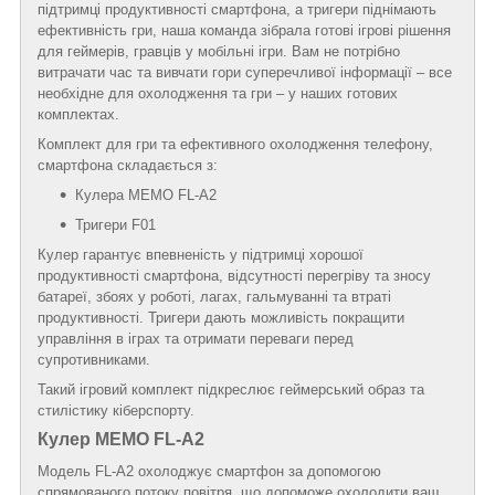
підтримці продуктивності смартфона, а тригери піднімають
ефективність гри, наша команда зібрала готові ігрові рішення
для геймерів, гравців у мобільні ігри. Вам не потрібно
витрачати час та вивчати гори суперечливої інформації – все
необхідне для охолодження та гри – у наших готових
комплектах.
Комплект для гри та ефективного охолодження телефону,
смартфона складається з:
Кулера MEMO FL-A2
Тригери F01
Кулер гарантує впевненість у підтримці хорошої
продуктивності смартфона, відсутності перегріву та зносу
батареї, збоях у роботі, лагах, гальмуванні та втраті
продуктивності. Тригери дають можливість покращити
управління в іграх та отримати переваги перед
супротивниками.
Такий ігровий комплект підкреслює геймерський образ та
стилістику кіберспорту.
Кулер MEMO FL-A2
Модель FL-A2 охолоджує смартфон за допомогою
спрямованого потоку повітря, що допоможе охолодити ваш