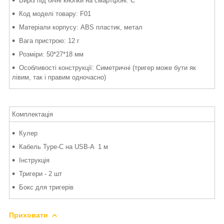
Виріз під бічні кнопки на смартфоні: Є
Код моделі товару: F01
Матеріали корпусу: ABS пластик, метал
Вага пристрою: 12 г
Розміри: 50*27*18 мм
Особливості конструкції: Симетричні (тригер може бути як
лівим, так і правим одночасно)
Комплектація
Кулер
Кабель Type-C на USB-A 1 м
Інструкція
Тригери - 2 шт
Бокс для тригерів
Приховати