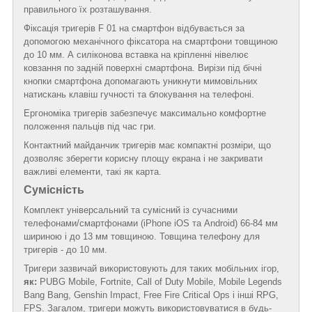
правильного їх розташування.
Фіксація тригерів F 01 на смартфон відбувається за
допомогою механічного фіксатора на смартфони товщиною
до 10 мм. А силіконова вставка на кріпленні нівелює
ковзання по задній поверхні смартфона. Вирізи під бічні
кнопки смартфона допомагають уникнути мимовільних
натискань клавіш гучності та блокування на телефоні.
Ергономіка тригерів забезпечує максимально комфортне
положення пальців під час гри.
Контактний майданчик тригерів має компактні розміри, що
дозволяє зберегти корисну площу екрана і не закривати
важливі елементи, такі як карта.
Сумісність
Комплект універсальний та сумісний із сучасними
телефонами/смартфонами (iPhone iOS та Android) 66-84 мм
шириною і до 13 мм товщиною. Товщина телефону для
тригерів - до 10 мм.
Тригери зазвичай використовують для таких мобільних ігор,
як:
PUBG Mobile, Fortnite, Call of Duty Mobile, Mobile Legends
Bang Bang, Genshin Impact, Free Fire Critical Ops і інші RPG,
FPS. Загалом, тригери можуть використовуватися в будь-