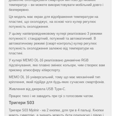
температур – ви можете використовувати мобільний довго і
безперервно.
Ця модель має екран для відображення температури на
пластині, що охолоджує, на основі чого кулер регулює
потужність охолодження.
У цьому напівпровідниковому кулері реалізовано 3 режими
потужності: стандартний, потужний та автоматичний. В
автоматичному режимі (смарт-контроль) кулер регулює
потужність охолодження залежно від температури на
пластині.
У кулері MEMO DL-16 реалізовано динамічне RGB
підсвічування, яке плавно змінює кольори, чим створює вам
приємну атмосферу кіберспорту.
MEMO DL 16 універсальний, тому що має механічний тип
кріплення, який підійде для будь-яких сучасних смартфонів.
Живлення від джерела USB Type-C.
Працює тихо і не завадить при грі з голосовим чатом.
Тригери S03
Тригери S03 Mjolnir - на 2 кнопки, для гри в 4 пальці. Кнопки
мають симетрію, а значить можуть бути одночасно і лівою і