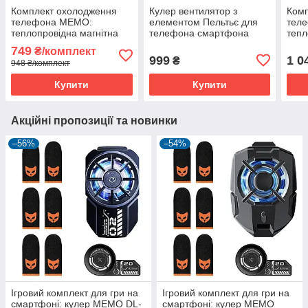
Комплект охолодження
Кулер вентилятор з
Ком
телефона MEMO:
елементом Пельтьє для
тел
теплопровідна магнітна
телефона смартфона
тепл
пластина VC01 + кулер
MEMO DLA 8
плас
749
₴/комплект
Пельтьє DL06 для
охолодження радіатор
Пель
999
1 0
₴
948 ₴/комплект
смартфона
сма
FS0
Купити
Купити
Акційні пропозиції та новинки
–56%
–54%
Ігровий комплект для гри на
Ігровий комплект для гри на
смартфоні: кулер MEMO DL-
смартфоні: кулер MEMO