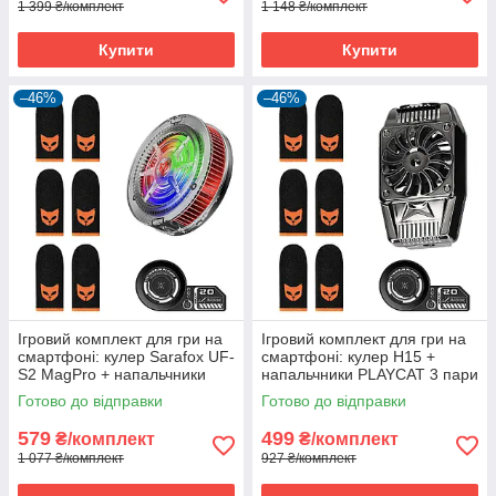
1 399 ₴/комплект
1 148 ₴/комплект
Купити
Купити
–46%
–46%
Ігровий комплект для гри на
Ігровий комплект для гри на
смартфоні: кулер Sarafox UF-
смартфоні: кулер H15 +
S2 MagPro + напальчники
напальчники PLAYCAT 3 пари
PLAYCAT 3 пари (6 шт.) +
(6 шт.) + пластина MEMO
Готово до відправки
Готово до відправки
пластина MEMO VC01
VC01
579
499
₴/комплект
₴/комплект
1 077 ₴/комплект
927 ₴/комплект