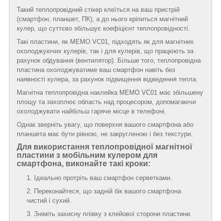
Такий теплопровідний стікер клеїться на ваш пристрій
(смартфон, планшет, ПК), а до нього кріпиться магнітний
кулер, що суттєво збільшує коефіцієнт теплопровідності.
Такі пластини, як MEMO VC01, підходять як для магнітних
охолоджуючих кулерів, так і для кулерів, що працюють за
рахунок обдування (вентилятор). Більше того, теплопровідна
пластина охолоджуватиме ваш смартфон навіть без
наявності кулера, за рахунок підвищення відведення тепла.
Магнітна теплопровідна наклейка MEMO VC01 має збільшену
площу та захоплює область над процесором, допомагаючи
охолоджувати найбільш гаряче місце в телефоні.
Однак зверніть увагу, що поверхня вашого смартфона або
планшета має бути рівною, не закругленою і без текстури.
Для використання теплопровідної магнітної
пластини з мобільним кулером для
смартфона, виконайте такі кроки:
Ідеально протріть ваш смартфон серветками.
Переконайтеся, що задній бік вашого смартфона
чистий і сухий.
Зніміть захисну плівку з клейової сторони пластини.