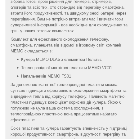
зібрала готові ігрові рішення для геймерів, стримерів,
блогерів та всіх тих, хто страждає від перегріву смартфона,
втрати його продуктивності. та швидкому зносі батареї через
перегрівання. Вам не потрібно витрачати час і вивчати гори
суперечливої інформації - все необхідне для охолодження та
гри - у наших готових комплектах.
Комплект для ефективного охолодження телефону,
смартфона, планшета від відомої в ігровому світі компанії
MEMO складається з:
Кулера MEMO DLA6 з елементом Пельтьє
Теплопровідної магнітної пластини MEMO VC01
Напальчників MEMO FS01
За допомогою магнітної теплопровідної пластини можна
суттєво підвищити ефективність охолодження смартфона та
відведення тепла від корпусу телефону. Наявність магнітної
пластини підвищує коефіцієнт корисної дії кулера. Якою б
потужною не була ваша система охолодження, з
теплопровідною пластиною вона працюватиме набагато
ефективніше.
Союз пластини та кулера гарантують впевненість у підтримці
хорошої продуктивності смартфона, відсутності перегріву та