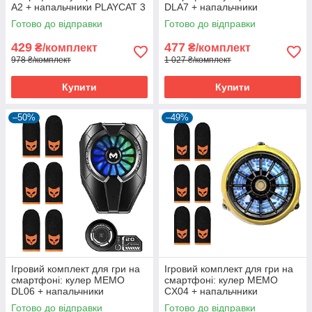
A2 + напальчники PLAYCAT 3
DLA7 + напальчники
пари (6 шт.) + пластина
PLAYCAT 3 пари (6 шт.) +
Готово до відправки
Готово до відправки
MEMO VC01
пластина MEMO VC01
429
477
₴/комплект
₴/комплект
978 ₴/комплект
1 027 ₴/комплект
Купити
Купити
–50%
–49%
Ігровий комплект для гри на
Ігровий комплект для гри на
смартфоні: кулер MEMO
смартфоні: кулер MEMO
DL06 + напальчники
CX04 + напальчники
PLAYCAT 3 пари (6 шт.) +
PLAYCAT 3 пари (6 шт.)
Готово до відправки
Готово до відправки