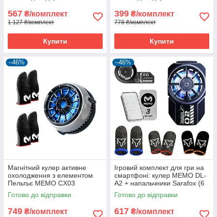
пластина MEMO VC01
567
399
₴/комплект
₴/комплект
1 127 ₴/комплект
778 ₴/комплект
Купити
Купити
–46%
–46%
Магнітний кулер активне
Ігровий комплект для гри на
охолодження з елементом
смартфоні: кулер MEMO DL-
Пельтьє MEMO CX03
A2 + напальчники Sarafox (6
телефона смартфона MEMO
шт.) + пудра MEMO FS03 +
Готово до відправки
Готово до відправки
FS01 (4 напальчники)
пластина MEMO VC01
749
617
₴/комплект
₴/комплект