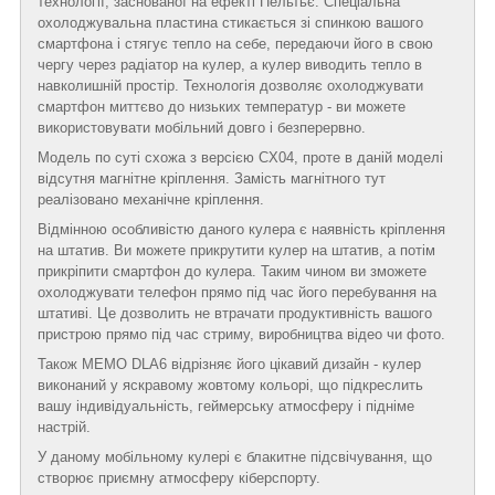
технології, заснованої на ефекті Пельтьє. Спеціальна
охолоджувальна пластина стикається зі спинкою вашого
смартфона і стягує тепло на себе, передаючи його в свою
чергу через радіатор на кулер, а кулер виводить тепло в
навколишній простір. Технологія дозволяє охолоджувати
смартфон миттєво до низьких температур - ви можете
використовувати мобільний довго і безперервно.
Модель по суті схожа з версією CX04, проте в даній моделі
відсутня магнітне кріплення. Замість магнітного тут
реалізовано механічне кріплення.
Відмінною особливістю даного кулера є наявність кріплення
на штатив. Ви можете прикрутити кулер на штатив, а потім
прикріпити смартфон до кулера. Таким чином ви зможете
охолоджувати телефон прямо під час його перебування на
штативі. Це дозволить не втрачати продуктивність вашого
пристрою прямо під час стриму, виробництва відео чи фото.
Також MEMO DLA6 відрізняє його цікавий дизайн - кулер
виконаний у яскравому жовтому кольорі, що підкреслить
вашу індивідуальність, геймерську атмосферу і підніме
настрій.
У даному мобільному кулері є блакитне підсвічування, що
створює приємну атмосферу кіберспорту.