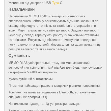
Живлення від джерела USB
Type
-C.
Напальчники
Напальчники MEMO FS01 - геймерські наперстки з
високоякісного нейлону забезпечують відмінне ковзання по
екрану, підвищують точність та стабільність управління в
іграх. Міцні та еластичні, стійкі до зносу. Завдяки наявності
нейлону у складі гарантують роботу із захисними стеклами
та плівками. Рятують від пітливості, блокуючи попадання
поту та вологи на дисплей. Універсальні та адаптуються під
розміри великого та вказівного пальців.
Сумісність
MEMO DLA6 універсальний, тому що має механічний
кліпсовий тип кріплення, який підійде для будь-яких сучасних
смартфонів 58-100 мм шириною.
Кулер сумісний зі штативами.
Пластина найкраще працює з гладкими рівними поверхнями.
Комплект не вимагає з'єднання з Bluetooth, встановлення
спеціальних програм і т.д.
Напальчники підходять під усі розміри пальців.
Кулери для смартфону зазвичай використовують під час