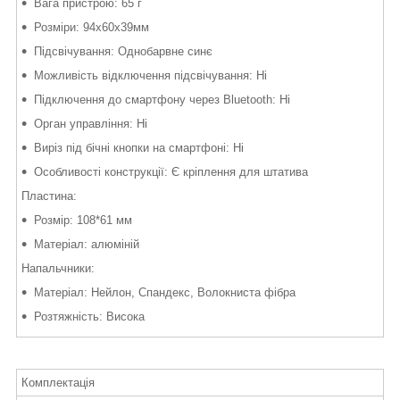
Вага пристрою: 65 г
Розміри: 94х60х39мм
Підсвічування: Однобарвне синє
Можливість відключення підсвічування: Ні
Підключення до смартфону через Bluetooth: Ні
Орган управління: Ні
Виріз під бічні кнопки на смартфоні: Ні
Особливості конструкції: Є кріплення для штатива
Пластина:
Розмір: 108*61 мм
Матеріал: алюміній
Напальчники:
Матеріал: Нейлон, Спандекс, Волокниста фібра
Розтяжність: Висока
Комплектація