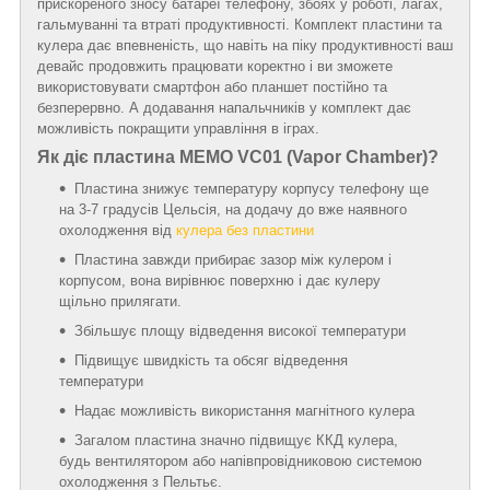
прискореного зносу батареї телефону, збоях у роботі, лагах,
гальмуванні та втраті продуктивності. Комплект пластини та
кулера дає впевненість, що навіть на піку продуктивності ваш
девайс продовжить працювати коректно і ви зможете
використовувати смартфон або планшет постійно та
безперервно. А додавання напальчників у комплект дає
можливість покращити управління в іграх.
Як діє пластина MEMO VC01 (Vapor Chamber)?
Пластина знижує температуру корпусу телефону ще
на 3-7 градусів Цельсія, на додачу до вже наявного
охолодження від
кулера без пластини
Пластина завжди прибирає зазор між кулером і
корпусом, вона вирівнює поверхню і дає кулеру
щільно прилягати.
Збільшує площу відведення високої температури
Підвищує швидкість та обсяг відведення
температури
Надає можливість використання магнітного кулера
Загалом пластина значно підвищує ККД кулера,
будь вентилятором або напівпровідниковою системою
охолодження з Пельтьє.