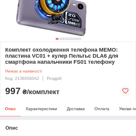
Комплект охолодження телефона MEMO:
пластина VC01 + кулер Пельтьє DLA6 для
смартфона напальчники FS01 телефону
Немає в наявності
Код: 2136556042
Роздріб
997
₴/комплект
Опис
Характеристики
Доставка
Оплата
Умови п
Опис