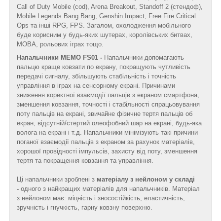
Call of Duty Mobile (cod), Arena Breakout, Standoff 2 (стендоф),
Mobile Legends Bang Bang, Genshin Impact, Free Fire Critical
Ops та інші RPG, FPS. Загалом, охолодження мобільного
буде корисним у будь-яких шутерах, королівських битвах,
MOBA, рольових іграх тощо.
Напальчники MEMO FS01 -
Напальчники допомагають
пальцю краще ковзати по екрану, покращують чутливість
передачі сигналу, збільшують стабільність і точність
управління в іграх на сенсорному екрані. Причинами
зниження коректної взаємодії пальців з екраном смартфона,
зменшення ковзання, точності і стабільності спрацьовування
поту пальців на екрані, звичайне фізичне тертя пальців об
екран, відсутній/стертий олеофобний шар на екрані, будь-яка
волога на екрані і т.д. Напальчники мінімізують такі причини
поганої взаємодії пальців з екраном за рахунок матеріалів,
хорошої провідності імпульсів, захисту від поту, зменшення
тертя та покращення ковзання та управління.
Ці напальчники зроблені з
матеріалу з нейлоном у складі
-
одного з найкращих матеріалів для напальчників. Матеріал
з нейлоном має: міцність і зносостійкість, еластичність,
зручність і гнучкість, гарну ковзну поверхню.