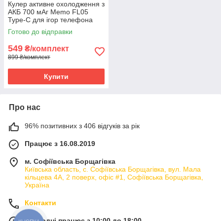
Кулер активне охолодження з
АКБ 700 мАг Memo FL05
Type-C для ігор телефона
смартфона + MEMO FS01 (4
Готово до відправки
напальчники)
549
₴/комплект
899 ₴/комплект
Купити
Про нас
96% позитивних з 406 відгуків за рік
Працює з 16.08.2019
м. Софіївська Борщагівка
Київська область, с. Софіївська Борщагівка, вул. Мала
кільцева 4А, 2 поверх, офіс #1, Софіївська Борщагівка,
Україна
Контакти
Сьогодні працює з 10:00 до 18:00