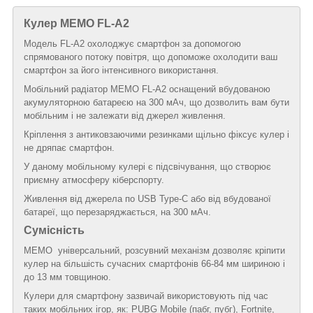
Кулер MEMO FL-A2
Модель FL-A2 охолоджує смартфон за допомогою
спрямованого потоку повітря, що допоможе охолодити ваш
смартфон за його інтенсивного використання.
Мобільний радіатор MEMO FL-A2 оснащений вбудованою
акумуляторною батареєю на 300 мАч, що дозволить вам бути
мобільним і не залежати від джерел живлення.
Кріплення з антиковзаючими резинками щільно фіксує кулер і
не дряпає смартфон.
У даному мобільному кулері є підсвічування, що створює
приємну атмосферу кіберспорту.
Живлення від джерела по USB Type-C або від вбудованої
батареї, що перезаряджається, на 300 мАч.
Сумісність
MEMO універсальний, розсувний механізм дозволяє кріпити
кулер на більшість сучасних смартфонів 66-84 мм шириною і
до 13 мм товщиною.
Кулери для смартфону зазвичай використовують під час
таких мобільних ігор, як: PUBG Mobile (пабг, пубг), Fortnite,