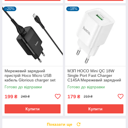
–20%
–18%
Мережевий зарядний
МЗП HOCO Mini QC 18W
пристрій Hoco Micro USB
Single Port Fast Charger
кабель Glorious charger set
C145A Мережевий зарядний
C72Q | 1USB,
пристрій блочок адаптер для
Готово до відправки
Готово до відправки
QC3.0/FCP/AFC, 3A, 18W|
телефона
199
179
₴
₴
249 ₴
219 ₴
Купити
Купити
Показати ще