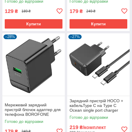
Готово до відправки
Готово до відправки
Type-C 20W PD/QC
C/1USB, 3A/20W, PD/Q)
129
179
₴
₴
189 ₴
249 ₴
Купити
Купити
–28%
–27%
Зарядний пристрій HOCO +
Мережевий зарядний
кабельType C на Type C
пристрій блочок адаптер для
Ocean single port charger
телефона BOROFONE
CS13A |1type-C, 20W/3A,
Готово до відправки
Erudite Single Port Charger
PD/QC|
Готово до відправки
BAS12A (1USB, 18W/3A,
219
₴/комплект
QC/PD)
179
₴
249 ₴