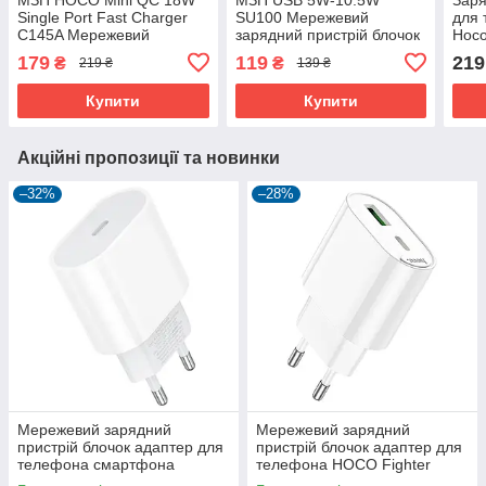
Single Port Fast Charger
SU100 Мережевий
для
C145A Мережевий
зарядний пристрій блочок
Hoco
зарядний пристрій блочок
адаптер для телефона
port
179
119
219
₴
₴
219 ₴
139 ₴
адаптер для телефона
USB)
Купити
Купити
Акційні пропозиції та новинки
–32%
–28%
Мережевий зарядний
Мережевий зарядний
пристрій блочок адаптер для
пристрій блочок адаптер для
телефона смартфона
телефона HOCO Fighter
BOROFONE Original BA100A
Charger C109A 20W (1Type-