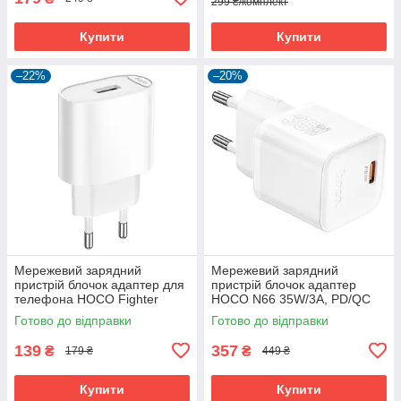
299 ₴/комплект
Купити
Купити
–22%
–20%
Мережевий зарядний
Мережевий зарядний
пристрій блочок адаптер для
пристрій блочок адаптер
телефона HOCO Fighter
HOCO N66 35W/3A, PD/QC
Charger C109A 10.5W (1USB,
для телефона смартфона
Готово до відправки
Готово до відправки
2.1A/10.5W)
(Без кабелю)(White)
139
357
₴
₴
179 ₴
449 ₴
Купити
Купити