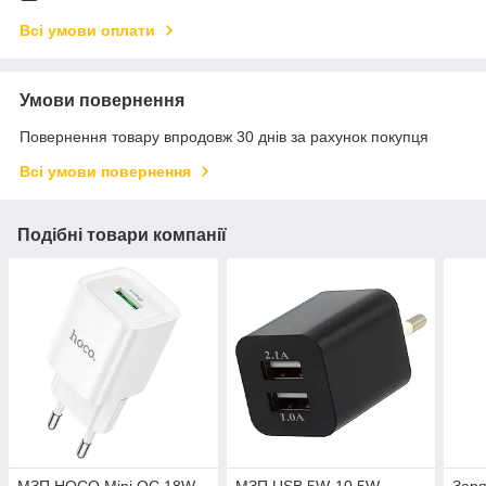
Всі умови оплати
Умови повернення
Повернення товару впродовж 30 днів за рахунок покупця
Всі умови повернення
Подібні товари компанії
МЗП HOCO Mini QC 18W
МЗП USB 5W-10.5W
Заря