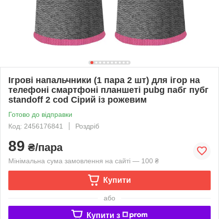
Ігрові напальчники (1 пара 2 шт) для ігор на
телефоні смартфоні планшеті pubg пабг пубг
standoff 2 cod Сірий із рожевим
Готово до відправки
Код: 2456176841
Роздріб
89
₴/пара
Мінімальна сума замовлення на сайті — 100 ₴
Купити
або
Купити з