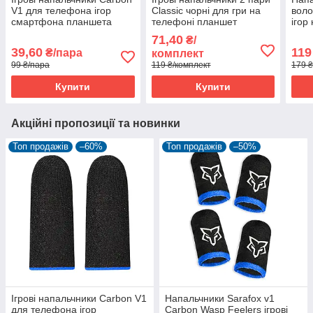
V1 для телефона ігор
Classic чорні для гри на
воло
смартфона планшета
телефоні планшет
ігор
пубг-пабг мобайл pubg
смартфона pubg mobile
смар
71,40
₴/
mobile 1 пара
пубг пабг мобайл
stan
39,60
119
₴/пара
комплект
99 ₴/пара
119 ₴/комплект
179 
Купити
Купити
Акційні пропозиції та новинки
Топ продажів
–60%
Топ продажів
–50%
Ігрові напальчники Carbon V1
Напальчники Sarafox v1
для телефона ігор
Carbon Wasp Feelers ігрові