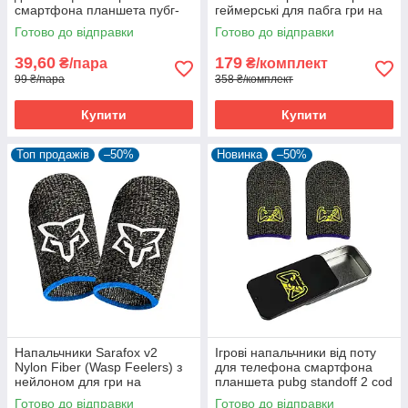
смартфона планшета пубг-
геймерські для пабга гри на
пабг мобайл pubg mobile 1
телефоні пубг pubg mobile 2
Готово до відправки
Готово до відправки
пара
шт
39,60
179
₴/пара
₴/комплект
99 ₴/пара
358 ₴/комплект
Купити
Купити
Топ продажів
–50%
Новинка
–50%
Напальчники Sarafox v2
Ігрові напальчники від поту
Nylon Fiber (Wasp Feelers) з
для телефона смартфона
нейлоном для гри на
планшета pubg standoff 2 cod
смартфоні пабг pubg
MyButtons 1 пара
Готово до відправки
Готово до відправки