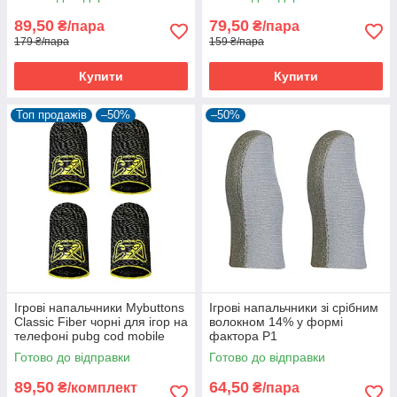
89,50
79,50
₴/пара
₴/пара
179 ₴/пара
159 ₴/пара
Купити
Купити
Топ продажів
–50%
–50%
Ігрові напальчники Mybuttons
Ігрові напальчники зі срібним
Classic Fiber чорні для ігор на
волокном 14% у формі
телефоні pubg cod mobile
фактора P1
пубг пабг 2 пари
Готово до відправки
Готово до відправки
89,50
64,50
₴/комплект
₴/пара