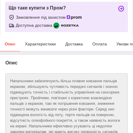
Що таке купити з Пром?
Замовлення під захистом
Доступна доставка
Опис
Характеристики
Доставка
Оплата
Умови п
Опис
Напальчники забезпечують більш плавне ковзання пальців
екраном, збільшують чутливість передачі сигналів і значно
підвищують точність і стабільність управління на сенсорних
пристроях. Проблеми, пов'язані з коректною взаємодією
пальців з екраном, такі як погіршення ковзання, зниження
точності можуть виникати через різні фактори. Серед них:
підвищена вологість від поту, тертя пальців на поверхню,
відсутність олеофобного покриття, а також наявність вологи
на екрані. Напальчники ефективно усувають ці недоліки
завдяки матеріалам, які мають високу провідність сигналів,