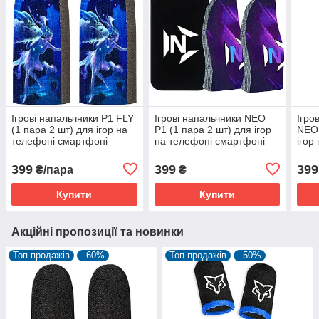
Ігрові напальчники P1 FLY
Ігрові напальчники NEO
Ігро
(1 пара 2 шт) для ігор на
P1 (1 пара 2 шт) для ігор
NEO 
телефоні смартфоні
на телефоні смартфоні
ігор
планшеті срібне волокно
планшеті срібне волокно
смар
pubg
pubg + бокс
сріб
399
399
399
₴/пара
₴
Купити
Купити
Акційні пропозиції та новинки
Топ продажів
–60%
Топ продажів
–50%