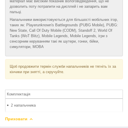
матеріал має високий показник вологовідведення, що не
дозволить поту потрапити на дисплей і не запарить вам
пальці.
Напальчники використовуються для більшості мобільних ігор,
таких як: Playerunknown's Battlegrounds (PUBG Mobile), PUBG:
New State, Call Of Duty Mobile (CODM), Standoff 2, World Of
Tanks (WoT Blitz), Mobile Legends, Mobile Legends, ігри з
сенсорним керуванням такі як шутери, гонки, бійки,
симулятори, MOBA
Щоб продовжити термін служби напальчників не тягніть їх за
кінчики при знятті, а скручуйте.
Комплектація
2 напальчника
Приховати