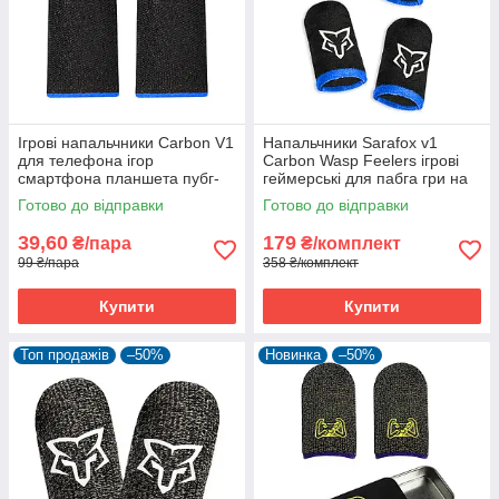
Ігрові напальчники Carbon V1
Напальчники Sarafox v1
для телефона ігор
Carbon Wasp Feelers ігрові
смартфона планшета пубг-
геймерські для пабга гри на
пабг мобайл pubg mobile 1
телефоні пубг pubg mobile 2
Готово до відправки
Готово до відправки
пара
шт
39,60
179
₴/пара
₴/комплект
99 ₴/пара
358 ₴/комплект
Купити
Купити
Топ продажів
–50%
Новинка
–50%