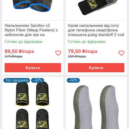
Напальчники Sarafox v2
Ігрові напальчники від поту
Nylon Fiber (Wasp Feelers) з
для телефона смартфона
нейлоном для гри на
планшета pubg standoff 2 cod
смартфоні пабг pubg
MyButtons 1 пара
Готово до відправки
Готово до відправки
89,50
79,50
₴/пара
₴/пара
179 ₴/пара
159 ₴/пара
Купити
Купити
Топ продажів
–50%
–50%