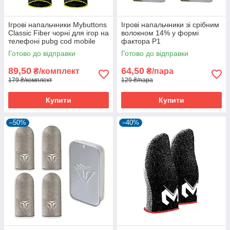
Ігрові напальчники Mybuttons
Ігрові напальчники зі срібним
Classic Fiber чорні для ігор на
волокном 14% у формі
телефоні pubg cod mobile
фактора P1
пубг пабг 2 пари
Готово до відправки
Готово до відправки
89,50
64,50
₴/комплект
₴/пара
179 ₴/комплект
129 ₴/пара
Купити
Купити
–50%
–40%