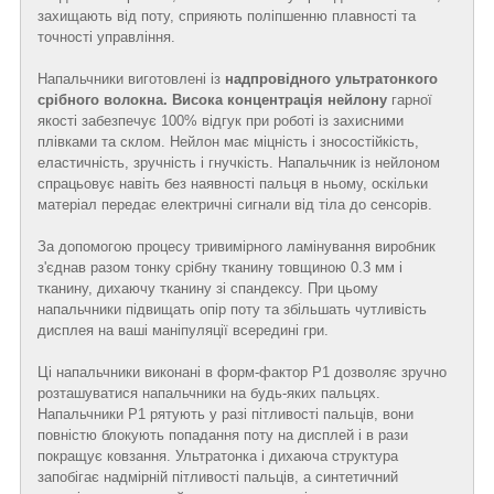
захищають від поту, сприяють поліпшенню плавності та
точності управління.
Напальчники виготовлені із
надпровідного ультратонкого
срібного волокна. Висока концентрація нейлону
гарної
якості забезпечує 100% відгук при роботі із захисними
плівками та склом. Нейлон має міцність і зносостійкість,
еластичність, зручність і гнучкість. Напальчник із нейлоном
спрацьовує навіть без наявності пальця в ньому, оскільки
матеріал передає електричні сигнали від тіла до сенсорів.
За допомогою процесу тривимірного ламінування виробник
з'єднав разом тонку срібну тканину товщиною 0.3 мм і
тканину, дихаючу тканину зі спандексу. При цьому
напальчники підвищать опір поту та збільшать чутливість
дисплея на ваші маніпуляції всередині гри.
Ці напальчники виконані в форм-фактор P1 дозволяє зручно
розташуватися напальчники на будь-яких пальцях.
Напальчники P1 рятують у разі пітливості пальців, вони
повністю блокують попадання поту на дисплей і в рази
покращує ковзання. Ультратонка і дихаюча структура
запобігає надмірній пітливості пальців, а синтетичний