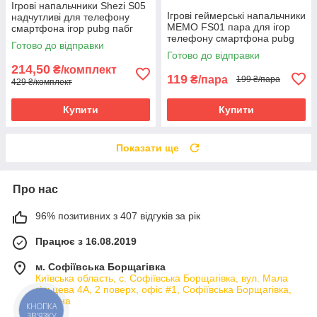
Ігрові напальчники Shezi S05
Ігрові геймерські напальчники
надчутливі для телефону
MEMO FS01 пара для ігор
смартфона ігор pubg пабг
телефону смартфона pubg
пубг 2 пари + бокс
Готово до відправки
mobile call of duty standoff 2
Готово до відправки
214,50
₴/комплект
119
₴/пара
199 ₴/пара
429 ₴/комплект
Купити
Купити
Показати ще
Про нас
96% позитивних з 407 відгуків за рік
Працює з 16.08.2019
м. Софіївська Борщагівка
Київська область, с. Софіївська Борщагівка, вул. Мала
кільцева 4А, 2 поверх, офіс #1, Софіївська Борщагівка,
Україна
КНОПКА
ЗВ'ЯЗКУ