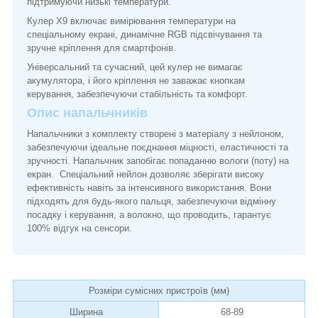
підтримуючи низькі температури.
Кулер X9 включає вимірювання температури на
спеціальному екрані, динамічне RGB підсвічування та
зручне кріплення для смартфонів.
Універсальний та сучасний, цей кулер не вимагає
акумулятора, і його кріплення не заважає кнопкам
керування, забезпечуючи стабільність та комфорт.
Опис напальчників
Напальчники з комплекту створені з матеріалу з нейлоном,
забезпечуючи ідеальне поєднання міцності, еластичності та
зручності. Напальчник запобігає попаданню вологи (поту) на
екран. Спеціальний нейлон дозволяє зберігати високу
ефективність навіть за інтенсивного використання. Вони
підходять для будь-якого пальця, забезпечуючи відмінну
посадку і керування, а волокно, що проводить, гарантує
100% відгук на сенсори.
Розміри сумісних пристроїв (мм)
Ширина
68-89