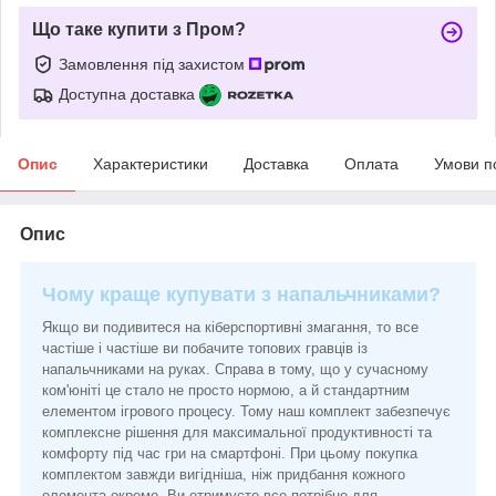
Що таке купити з Пром?
Замовлення під захистом
Доступна доставка
Опис
Характеристики
Доставка
Оплата
Умови п
Опис
Чому краще купувати з напальчниками?
Якщо ви подивитеся на кіберспортивні змагання, то все
частіше і частіше ви побачите топових гравців із
напальчниками на руках. Справа в тому, що у сучасному
ком'юніті це стало не просто нормою, а й стандартним
елементом ігрового процесу. Тому наш комплект забезпечує
комплексне рішення для максимальної продуктивності та
комфорту під час гри на смартфоні. При цьому покупка
комплектом завжди вигідніша, ніж придбання кожного
елемента окремо. Ви отримуєте все потрібне для