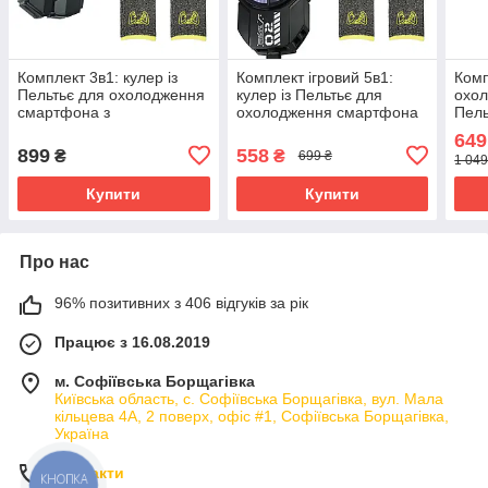
Комплект 3в1: кулер із
Комплект ігровий 5в1:
Комп
Пельтьє для охолодження
кулер із Пельтьє для
охо
смартфона з
охолодження смартфона
Пел
акумулятором MEMO DL-
MEMO DL-A2 + 4
безд
649
A5 + напальчники
напальчники
2 на
899
558
₴
₴
699 ₴
1 049
Купити
Купити
Про нас
96% позитивних з 406 відгуків за рік
Працює з 16.08.2019
м. Софіївська Борщагівка
Київська область, с. Софіївська Борщагівка, вул. Мала
кільцева 4А, 2 поверх, офіс #1, Софіївська Борщагівка,
Україна
Контакти
КНОПКА