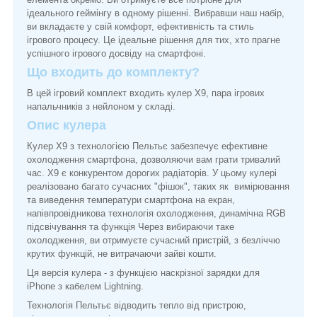
ідеального геймінгу в одному рішенні. Вибравши наш набір,
ви вкладаєте у свій комфорт, ефективність та стиль
ігрового процесу. Це ідеальне рішення для тих, хто прагне
успішного ігрового досвіду на смартфоні.
Що входить до комплекту?
В цей ігровий комплект входить кулер X9, пара ігрових
напальчників з нейлоном у складі.
Опис кулера
Кулер X9 з технологією Пельтьє забезпечує ефективне
охолодження смартфона, дозволяючи вам грати тривалий
час. X9 є конкурентом дорогих радіаторів. У цьому кулері
реалізовано багато сучасних "фішок", таких як вимірювання
та виведення температури смартфона на екран,
напівпровідникова технологія охолодження, динамічна RGB
підсвічування та функція Через вибираючи таке
охолодження, ви отримуєте сучасний пристрій, з безліччю
крутих функцій, не витрачаючи зайві кошти.
Ця версія кулера - з функцією наскрізної зарядки для
iPhone з кабелем Lightning.
Технологія Пельтьє відводить тепло від пристрою,