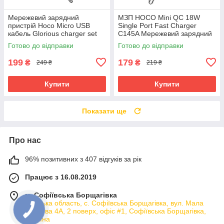
Мережевий зарядний
МЗП HOCO Mini QC 18W
пристрій Hoco Micro USB
Single Port Fast Charger
кабель Glorious charger set
C145A Мережевий зарядний
C72Q | 1USB,
пристрій блочок адаптер для
Готово до відправки
Готово до відправки
QC3.0/FCP/AFC, 3A, 18W|
телефона
199
179
₴
₴
249 ₴
219 ₴
Купити
Купити
Показати ще
Про нас
96% позитивних з 407 відгуків за рік
Працює з 16.08.2019
м. Софіївська Борщагівка
Київська область, с. Софіївська Борщагівка, вул. Мала
кільцева 4А, 2 поверх, офіс #1, Софіївська Борщагівка,
Україна