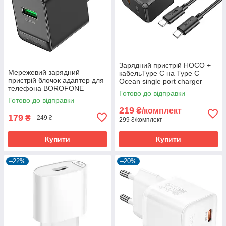
Зарядний пристрій HOCO +
Мережевий зарядний
кабельType C на Type C
пристрій блочок адаптер для
Ocean single port charger
телефона BOROFONE
CS13A |1type-C, 20W/3A,
Готово до відправки
Erudite Single Port Charger
PD/QC|
Готово до відправки
BAS12A (1USB, 18W/3A,
219
₴/комплект
QC/PD)
179
₴
249 ₴
299 ₴/комплект
Купити
Купити
–22%
–20%