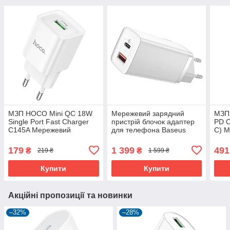
МЗП HOCO Mini QC 18W
Мережевий зарядний
МЗП
Single Port Fast Charger
пристрій блочок адаптер
PD C
C145A Мережевий
для телефона Baseus
C) М
зарядний пристрій блочок
GaN2 Lite Quick Charger
прис
адаптер для телефона
65W (1 Type-C + 1 USB)
для
179
1 399
491
₴
₴
219 ₴
1 599 ₴
Білий
ноут
Купити
Купити
Акційні пропозиції та новинки
–32%
–28%