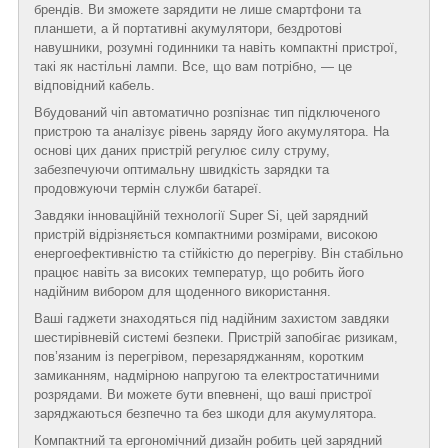
брендів. Ви зможете зарядити не лише смартфони та
планшети, а й портативні акумулятори, бездротові
навушники, розумні годинники та навіть компактні пристрої,
такі як настільні лампи. Все, що вам потрібно, — це
відповідний кабель.
Вбудований чіп автоматично розпізнає тип підключеного
пристрою та аналізує рівень заряду його акумулятора. На
основі цих даних пристрій регулює силу струму,
забезпечуючи оптимальну швидкість зарядки та
продовжуючи термін служби батареї.
Завдяки інноваційній технології Super Si, цей зарядний
пристрій відрізняється компактними розмірами, високою
енергоефективністю та стійкістю до перегріву. Він стабільно
працює навіть за високих температур, що робить його
надійним вибором для щоденного використання.
Ваші гаджети знаходяться під надійним захистом завдяки
шестирівневій системі безпеки. Пристрій запобігає ризикам,
пов’язаним із перегрівом, перезаряджанням, коротким
замиканням, надмірною напругою та електростатичними
розрядами. Ви можете бути впевнені, що ваші пристрої
заряджаються безпечно та без шкоди для акумулятора.
Компактний та ергономічний дизайн робить цей зарядний