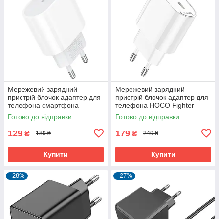
Мережевий зарядний
Мережевий зарядний
пристрій блочок адаптер для
пристрій блочок адаптер для
телефона смартфона
телефона HOCO Fighter
BOROFONE Original BA100A
Charger C109A 20W (1Type-
Готово до відправки
Готово до відправки
Type-C 20W PD/QC
C/1USB, 3A/20W, PD/Q)
129
179
₴
₴
189 ₴
249 ₴
Купити
Купити
–28%
–27%