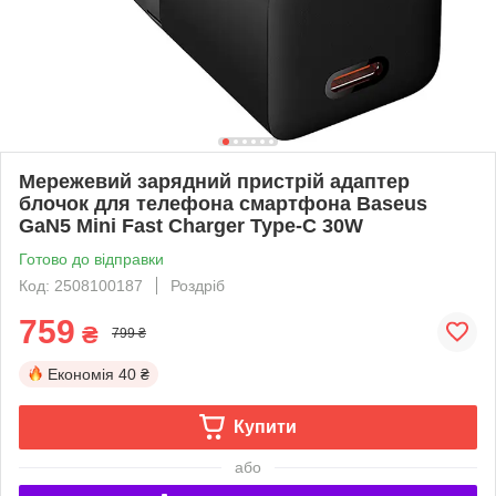
Мережевий зарядний пристрій адаптер
блочок для телефона смартфона Baseus
GaN5 Mini Fast Charger Type-C 30W
Готово до відправки
Код: 2508100187
Роздріб
759
₴
799 ₴
Економія
40 ₴
Купити
або