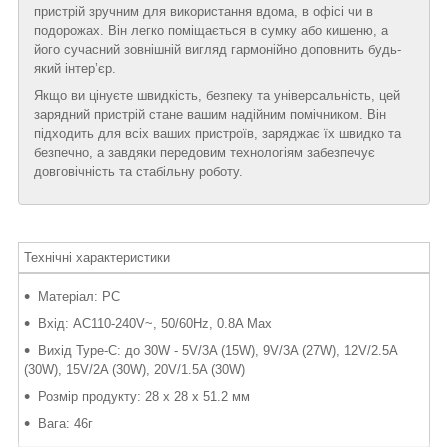
пристрій зручним для використання вдома, в офісі чи в
подорожах. Він легко поміщається в сумку або кишеню, а
його сучасний зовнішній вигляд гармонійно доповнить будь-
який інтер’єр.
Якщо ви цінуєте швидкість, безпеку та універсальність, цей
зарядний пристрій стане вашим надійним помічником. Він
підходить для всіх ваших пристроїв, заряджає їх швидко та
безпечно, а завдяки передовим технологіям забезпечує
довговічність та стабільну роботу.
Технічні характеристики
Матеріал: PC
Вхід: AC110-240V~, 50/60Hz, 0.8A Max
Вихід Type-C: до 30W - 5V/3A (15W), 9V/3A (27W), 12V/2.5A
(30W), 15V/2A (30W), 20V/1.5A (30W)
Розмір продукту: 28 x 28 x 51.2 мм
Вага: 46г