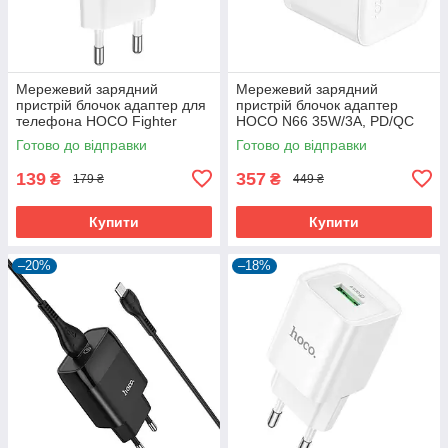
Мережевий зарядний
Мережевий зарядний
пристрій блочок адаптер для
пристрій блочок адаптер
телефона HOCO Fighter
HOCO N66 35W/3A, PD/QC
Charger C109A 10.5W (1USB,
для телефона смартфона
Готово до відправки
Готово до відправки
2.1A/10.5W)
(Без кабелю)(White)
139
357
₴
₴
179 ₴
449 ₴
Купити
Купити
–20%
–18%