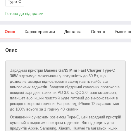
Type-C
Готово до відправки
Опис
Характеристики
Доставка
Оплата
Умови п
Опис
Зарядний пристрій
Baseus GaN5 Mini Fast Charger Type-C
30W
підтримує максимальну потужність до 30 Вт, що
дозволяє швидко відновлювати заряд навіть найбільш
вимогливих гаджетів. Завдяки підтримці сучасних протоколів
швидкої зарядки, таких як PD 3.0 та QC 3.0, ваш смартфон,
планшет або інший пристрій буде готовий до використання в
рекордно короткі терміни. Наприклад, iPhone 12 заражається
до 100% всього за 1 годину 40 хвилин!
Оснащений сучасним роз’ємом Type-C, цей зарядний пристрій
сумісний з широким спектром гаджетів. Він підходить для
продуктів Apple, Samsung, Xiaomi, Huawei та багатьох інших