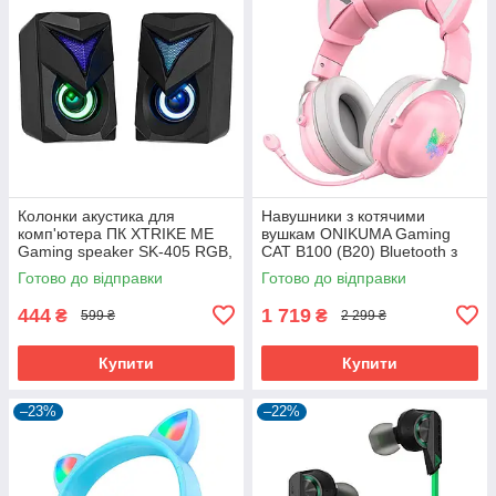
Колонки акустика для
Навушники з котячими
комп'ютера ПК XTRIKE ME
вушкам ONIKUMA Gaming
Gaming speaker SK-405 RGB,
CAT B100 (B20) Bluetooth з
3Wx2, 3.5mm+USB
LED підсвіткою і мікрофоном
Готово до відправки
Готово до відправки
ігрові геймерські Pink
444
1 719
₴
₴
599 ₴
2 299 ₴
Купити
Купити
–23%
–22%