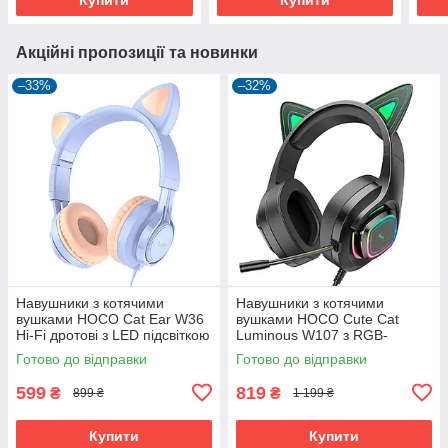
Акційні пропозиції та новинки
–33%
–32%
Навушники з котячими
Навушники з котячими
вушками HOCO Cat Ear W36
вушками HOCO Cute Cat
Hi-Fi дротові з LED підсвіткою
Luminous W107 з RGB-
і мікрофоном ігрові
підсвіткою й мікрофоном
Готово до відправки
Готово до відправки
геймерські
ігрові геймерські Phantom
Зелений
599
819
₴
₴
899 ₴
1 199 ₴
Купити
Купити