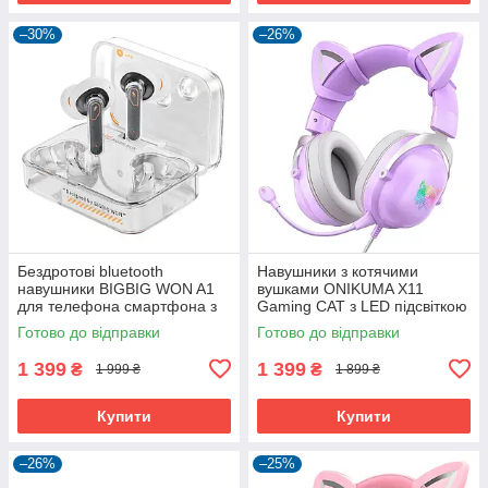
–30%
–26%
Бездротові bluetooth
Навушники з котячими
навушники BIGBIG WON A1
вушками ONIKUMA X11
для телефона смартфона з
Gaming CAT з LED підсвіткою
ігровим режимом
з шумопоглинанням та
Готово до відправки
Готово до відправки
мікрофоном ігрові геймерські
1 399
1 399
₴
₴
1 999 ₴
1 899 ₴
Купити
Купити
–26%
–25%