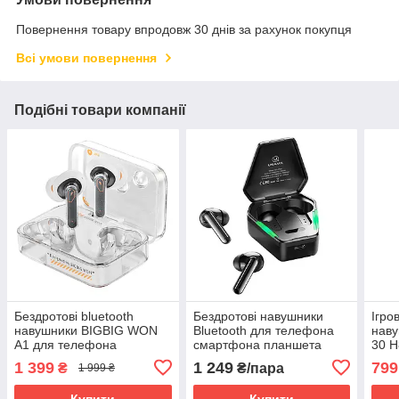
Повернення товару впродовж 30 днів за рахунок покупця
Всі умови повернення
Подібні товари компанії
Бездротові bluetooth
Бездротові навушники
Ігро
навушники BIGBIG WON
Bluetooth для телефона
нав
A1 для телефона
смартфона планшета
30 H
смартфона з ігровим
USAMS TWS Gaming
для 
1 399
1 249
799
₴
₴/пара
1 999 ₴
режимом
Earbuds JY01 Series
ПК н
сма
Купити
Купити