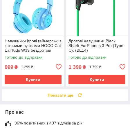
Навушники ігрові геймерські з
Дротові навушники Black
котячими вушками HOCO Cat
Shark EarPhones 3 Pro (Type-
Ear Kids W39 бездротові
C), (BE14)
Bluetooth 400mAh з LED
Готово до відправки
Готово до відправки
підсвіткою
999
1 399
₴
₴
1 299 ₴
1 799 ₴
Купити
Купити
Показати ще
Про нас
96% позитивних з 407 відгуків за рік