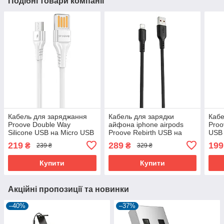
Подібні товари компанії
Кабель для заряджання
Кабель для зарядки
Кабе
Proove Double Way
айфона iphone airpods
Proo
Silicone USB на Micro USB
Proove Rebirth USB на
USB 
2.4A (1m)
Lightning 2.4A (1m)
(1м)
219
289
199
₴
₴
239 ₴
329 ₴
Купити
Купити
Акційні пропозиції та новинки
–40%
–37%