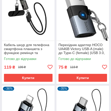
Кабель шнур для телефона
Перехідник адаптер HOCO
смартфона планшета з
UA46B Victory USB-A (male)
функцією ремінця та
до Type-C (female) |USB 3.0,
підставки Hoco Experto X126
60W, LED|
Готово до відправки
Готово до відправки
Force Type-C до Type-C 60W
(35см)
119
75
₴
₴
199 ₴
119 ₴
Купити
Купити
–36%
–35%