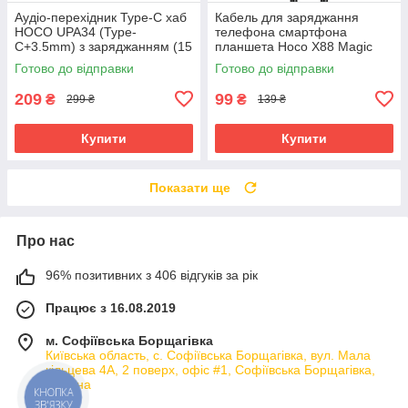
Аудіо-перехідник Type-C хаб
Кабель для заряджання
HOCO UPA34 (Type-
телефона смартфона
C+3.5mm) з заряджанням (15
планшета Hoco X88 Magic
см, 10W/2A, DAC) аудіо-
silicone 60W Type-C to Type-C
Готово до відправки
Готово до відправки
конвертер для телефону
(1м)
смартфону
209
99
₴
₴
299 ₴
139 ₴
Купити
Купити
Показати ще
Про нас
96% позитивних з 406 відгуків за рік
Працює з 16.08.2019
м. Софіївська Борщагівка
Київська область, с. Софіївська Борщагівка, вул. Мала
кільцева 4А, 2 поверх, офіс #1, Софіївська Борщагівка,
Україна
КНОПКА
ЗВ'ЯЗКУ