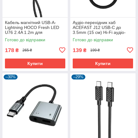
Кабель магнітний USB-A-
Аудіо-перехідник хаб
Lightning HOCO Fresh LED
ACEFAST J12 USB-C до
U76 2.4A 1.2m для
3.5mm (15 см) Hi-Fi аудіо-
заряджання айфона iphone
конвертер для телефону
Готово до відправки
Готово до відправки
airpods
смартфону
178
139
₴
₴
265 ₴
199 ₴
Купити
Купити
–30%
–29%