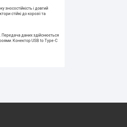
у зносостійкість і довгий
тори стійкі до корозії та
в. Передача даних здійснюється
роями. Конектор USB to Type-C