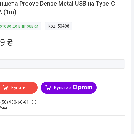
ншета Proove Dense Metal USB на Type-C
A (1m)
Готово до відправки
Код:
50498
9 ₴
Купити
Купити з
 (50) 950-66-61
fone