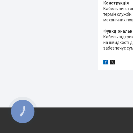
Конструкція
Кабель виготов
термін служби. 
механічних по
Функціональн
Кабель підтрим
на швидкості д
забезпечує сум
КНОПКА
ЗВ'ЯЗКУ