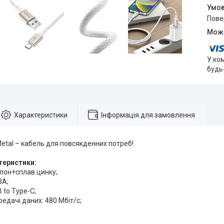
пов
У ко
будь
Характеристики
Інформація для замовлення
etal – кабель для повсякденних потреб!
теристики:
йлон+сплав цинку;
3А;
 to Type-C;
редачі даних: 480 Мбіт/c;