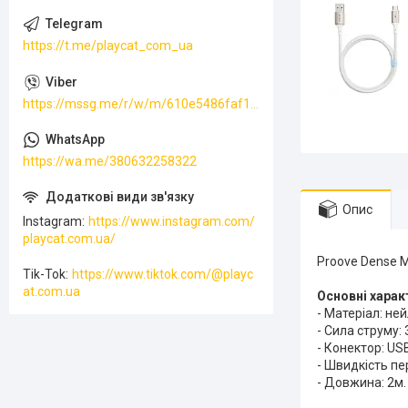
https://t.me/playcat_com_ua
https://mssg.me/r/w/m/610e5486faf13f001ffc23dc
https://wa.me/380632258322
Опис
Instagram
https://www.instagram.com/
playcat.com.ua/
Proove Dense M
Tik-Tok
https://www.tiktok.com/@playc
at.com.ua
Основні харак
- Матеріал: не
- Сила струму: 
- Конектор: USB
- Швидкість пе
- Довжина: 2м.