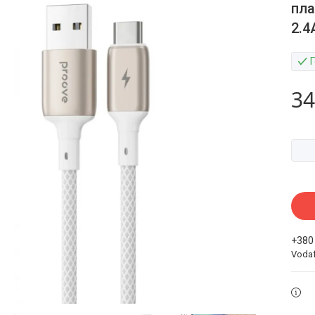
пла
2.4
34
+380
Voda