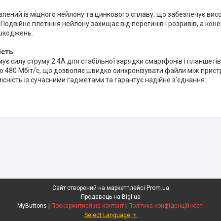
лений із міцного нейлону та цинкового сплаву, що забезпечує висок
Подвійне плетіння нейлону захищає від перегинів і розривів, а конек
шкоджень.
ість
ує силу струму 2.4А для стабільної зарядки смартфонів і планшеті
о 480 Мбіт/с, що дозволяє швидко синхронізувати файли між прист
існість із сучасними гаджетами та гарантує надійне з’єднання.
Сайт створений на маркетплейсі
Prom.ua
Продавець на Bigl.ua
MyButtons |
Поскаржитися на контент
|
Політика конфіденційності
Select Language
▼