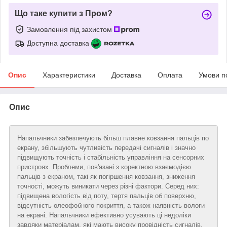
Що таке купити з Пром?
Замовлення під захистом
Доступна доставка
Опис
Характеристики
Доставка
Оплата
Умови п
Опис
Напальчники забезпечують більш плавне ковзання пальців по
екрану, збільшують чутливість передачі сигналів і значно
підвищують точність і стабільність управління на сенсорних
пристроях. Проблеми, пов'язані з коректною взаємодією
пальців з екраном, такі як погіршення ковзання, зниження
точності, можуть виникати через різні фактори. Серед них:
підвищена вологість від поту, тертя пальців об поверхню,
відсутність олеофобного покриття, а також наявність вологи
на екрані. Напальчники ефективно усувають ці недоліки
завдяки матеріалам, які мають високу провідність сигналів,