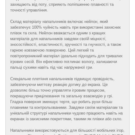
захищають від поту, сприяють поліпшенню плавності та
точності управління.
Склад матеріалу напальчників включає нейлон, який
забезпечує 100% чуйність навіть при використанні захисних
плівок та скла. Нейлон вважається одним з кращих
матеріалів для напальчників завдяки своїй міцності,
зносостійкості, еластичності, зручності та гнучкості, а також
гарною ковзаючою поверхнею. Цей легкий та
повітропроникний матеріал ідеально підходить для тривалих
ігрових сесій. Він ефективно поглинає вологу, залишаючи
пальці сухими навіть під час напруженої гри.
Спеціальне плетіння напальчників підвищує провідність,
забезпечуючи миттєву реакцію дотику до екрана. Це
дозволяє більш точно управляти ігровим процесом,
покращуючи прицілювання та загальну взаємодію у грі.
Гладка поверхня зменшує тертя, що робить рухи більш
плавними та контрольованими. Завдяки своїм матеріалам та
унікальній структурі напальчники чудово працюють навіть на
екранах із захисними покриттями, такими як плівки або скло.
Напальчники використовуються для більшості мобільних ігор,