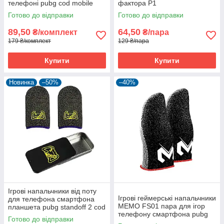
телефоні pubg cod mobile
фактора P1
пубг пабг 2 пари
Готово до відправки
Готово до відправки
89,50
64,50
₴/комплект
₴/пара
179 ₴/комплект
129 ₴/пара
Купити
Купити
Новинка
–50%
–40%
Ігрові напальчники від поту
Ігрові геймерські напальчники
для телефона смартфона
MEMO FS01 пара для ігор
планшета pubg standoff 2 cod
телефону смартфона pubg
MyButtons 1 пара
Готово до відправки
mobile call of duty standoff 2