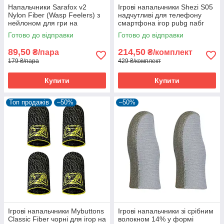
Напальчники Sarafox v2
Ігрові напальчники Shezi S05
Nylon Fiber (Wasp Feelers) з
надчутливі для телефону
нейлоном для гри на
смартфона ігор pubg пабг
смартфоні пабг pubg
пубг 2 пари + бокс
Готово до відправки
Готово до відправки
89,50
214,50
₴/пара
₴/комплект
179 ₴/пара
429 ₴/комплект
Купити
Купити
Топ продажів
–50%
–50%
Ігрові напальчники Mybuttons
Ігрові напальчники зі срібним
Classic Fiber чорні для ігор на
волокном 14% у формі