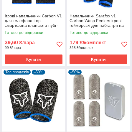
Ігрові напальчники Carbon V1
Напальчники Sarafox v1
для телефона ігор
Carbon Wasp Feelers ігрові
смартфона планшета пубг-
геймерські для пабга гри на
пабг мобайл pubg mobile 1
телефоні пубг pubg mobile 2
Готово до відправки
Готово до відправки
пара
шт
39,60
179
₴/пара
₴/комплект
99 ₴/пара
358 ₴/комплект
Купити
Купити
Топ продажів
–50%
–50%