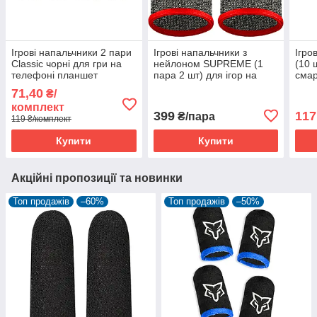
Ігрові напальчники 2 пари
Ігрові напальчники з
Ігро
Classic чорні для гри на
нейлоном SUPREME (1
(10 
телефоні планшет
пара 2 шт) для ігор на
смар
смартфона pubg mobile
телефоні смартфоні
поту
71,40
₴/
пубг пабг мобайл
планшеті pubg пабг пубг
пабг
комплект
399
117
₴/пара
119 ₴/комплект
Купити
Купити
Акційні пропозиції та новинки
Топ продажів
–60%
Топ продажів
–50%