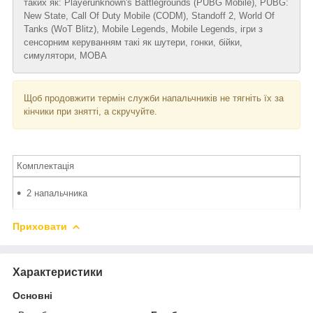
таких як: Playerunknown's Battlegrounds (PUBG Mobile), PUBG:
New State, Call Of Duty Mobile (CODM), Standoff 2, World Of
Tanks (WoT Blitz), Mobile Legends, Mobile Legends, ігри з
сенсорним керуванням такі як шутери, гонки, бійки,
симулятори, MOBA
Щоб продовжити термін служби напальчників не тягніть їх за
кінчики при знятті, а скручуйте.
Комплектація
2 напальчника
Приховати
Характеристики
Основні