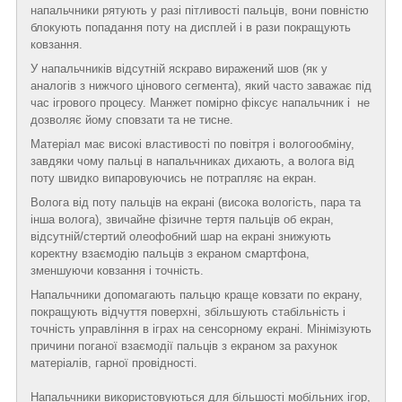
напальчники рятують у разі пітливості пальців, вони повністю
блокують попадання поту на дисплей і в рази покращують
ковзання.
У напальчників відсутній яскраво виражений шов (як у
аналогів з нижчого цінового сегмента), який часто заважає під
час ігрового процесу. Манжет помірно фіксує напальчник і не
дозволяє йому сповзати та не тисне.
Матеріал має високі властивості по повітря і вологообміну,
завдяки чому пальці в напальчниках дихають, а волога від
поту швидко випаровуючись не потрапляє на екран.
Волога від поту пальців на екрані (висока вологість, пара та
інша волога), звичайне фізичне тертя пальців об екран,
відсутній/стертий олеофобний шар на екрані знижують
коректну взаємодію пальців з екраном смартфона,
зменшуючи ковзання і точність.
Напальчники допомагають пальцю краще ковзати по екрану,
покращують відчуття поверхні, збільшують стабільність і
точність управління в іграх на сенсорному екрані. Мінімізують
причини поганої взаємодії пальців з екраном за рахунок
матеріалів, гарної провідності.
Напальчники використовуються для більшості мобільних ігор,