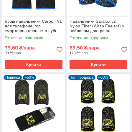
Ігрові напальчники Carbon V1
Напальчники Sarafox v2
для телефона ігор
Nylon Fiber (Wasp Feelers) з
смартфона планшета пубг-
нейлоном для гри на
пабг мобайл pubg mobile 1
смартфоні пабг pubg
Готово до відправки
Готово до відправки
пара
39,60
89,50
₴/пара
₴/пара
99 ₴/пара
179 ₴/пара
Купити
Купити
Новинка
–50%
Топ продажів
–50%