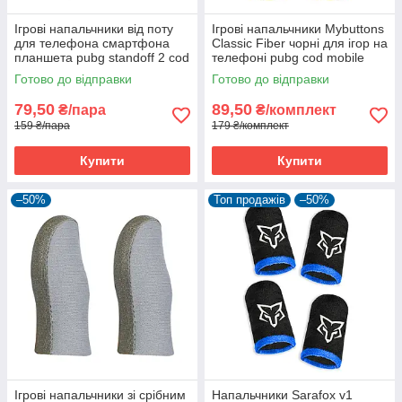
Ігрові напальчники від поту
Ігрові напальчники Mybuttons
для телефона смартфона
Classic Fiber чорні для ігор на
планшета pubg standoff 2 cod
телефоні pubg cod mobile
MyButtons 1 пара
пубг пабг 2 пари
Готово до відправки
Готово до відправки
79,50
89,50
₴/пара
₴/комплект
159 ₴/пара
179 ₴/комплект
Купити
Купити
–50%
Топ продажів
–50%
Ігрові напальчники зі срібним
Напальчники Sarafox v1