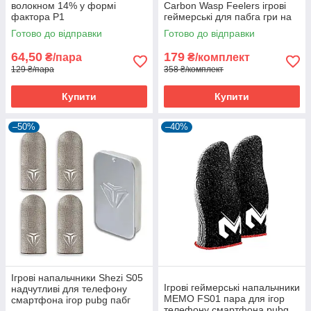
волокном 14% у формі
Carbon Wasp Feelers ігрові
фактора P1
геймерські для пабга гри на
телефоні пубг pubg mobile 2
Готово до відправки
Готово до відправки
шт
64,50
179
₴/пара
₴/комплект
129 ₴/пара
358 ₴/комплект
Купити
Купити
–50%
–40%
Ігрові напальчники Shezi S05
Ігрові геймерські напальчники
надчутливі для телефону
MEMO FS01 пара для ігор
смартфона ігор pubg пабг
телефону смартфона pubg
пубг 2 пари + бокс