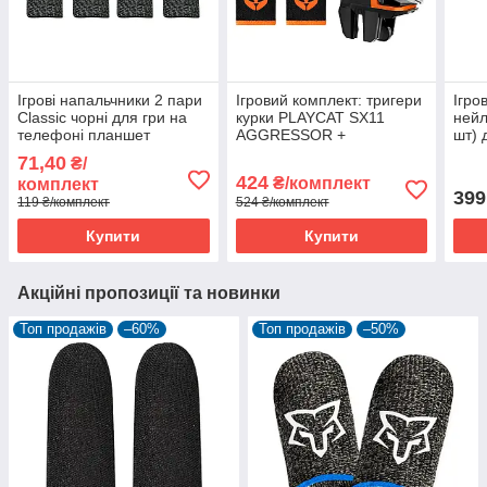
Ігрові напальчники 2 пари
Ігровий комплект: тригери
Ігро
Classic чорні для гри на
курки PLAYCAT SX11
нейл
телефоні планшет
AGGRESSOR +
шт) 
смартфона pubg mobile
Напальчники (1 пара 2
смар
71,40
₴/
пубг пабг мобайл
шт.) для телефона
пабг
424
₴/комплект
комплект
смартфона PUBG COD
399
119 ₴/комплект
524 ₴/комплект
Arena Breakout
Купити
Купити
Акційні пропозиції та новинки
Топ продажів
–60%
Топ продажів
–50%