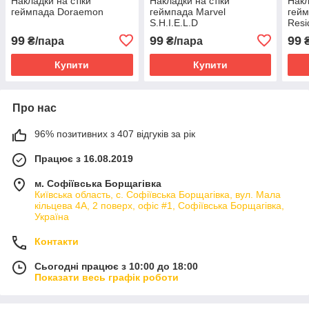
Накладки на стіки
Накладки на стіки
Накл
геймпада Doraemon
геймпада Marvel
гейм
S.H.I.E.L.D
Resid
Red
99
99
99
₴/пара
₴/пара
₴
Купити
Купити
Про нас
96% позитивних з 407 відгуків за рік
Працює з 16.08.2019
м. Софіївська Борщагівка
Київська область, с. Софіївська Борщагівка, вул. Мала
кільцева 4А, 2 поверх, офіс #1, Софіївська Борщагівка,
Україна
Контакти
Сьогодні працює з 10:00 до 18:00
Показати весь графік роботи