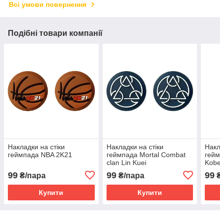
Всі умови повернення
Подібні товари компанії
Накладки на стіки
Накладки на стіки
Накл
геймпада NBA 2K21
геймпада Mortal Combat
гейм
clan Lin Kuei
Kobe
99
99
99
₴/пара
₴/пара
₴
Купити
Купити