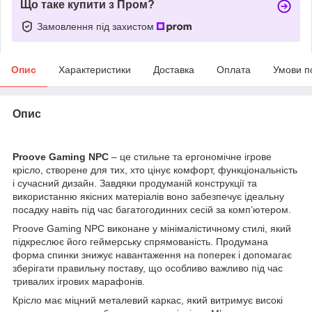
Що таке купити з Пром?
Замовлення під захистом
Опис
Характеристики
Доставка
Оплата
Умови п
Опис
Proove Gaming NPC
– це стильне та ергономічне ігрове
крісло, створене для тих, хто цінує комфорт, функціональність
і сучасний дизайн. Завдяки продуманій конструкції та
використанню якісних матеріалів воно забезпечує ідеальну
посадку навіть під час багатогодинних сесій за комп’ютером.
Proove Gaming NPC виконане у мінімалістичному стилі, який
підкреслює його геймерську спрямованість. Продумана
форма спинки знижує навантаження на поперек і допомагає
зберігати правильну поставу, що особливо важливо під час
тривалих ігрових марафонів.
Крісло має міцний металевий каркас, який витримує високі