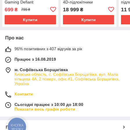
Gaming Defiant
4D-підлокітники
підл
699
18 999
11 
₴
₴
799 ₴
Купити
Купити
Про нас
96% позитивних з 407 відгуків за рік
Працює з 16.08.2019
м. Софіївська Борщагівка
Київська область, с. Софіївська Борщагівка, вул. Мала
кільцева 4А, 2 поверх, офіс #1, Софіївська Борщагівка,
Україна
Контакти
Сьогодні працює з 10:00 до 18:00
Показати весь графік роботи
КНОПКА
Про нас
ЗВ'ЯЗКУ