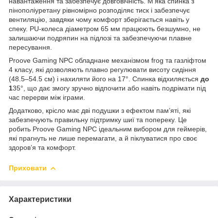
навантаження та забезпечує довговічність. М’яка спинка з
пінополіуретану рівномірно розподіляє тиск і забезпечує
вентиляцію, завдяки чому комфорт зберігається навіть у
спеку. PU-колеса діаметром 65 мм працюють безшумно, не
залишаючи подряпин на підлозі та забезпечуючи плавне
пересування.
Proove Gaming NPC обладнане механізмом frog та газліфтом
4 класу, які дозволяють плавно регулювати висоту сидіння
(48.5–54.5 см) і нахиляти його на 17°. Спинка відхиляється
до
1
35°, що дає змогу зручно відпочити або навіть подрімати під
час перерви між іграми.
Додатково, крісло має дві подушки з ефектом пам’яті, які
забезпечують правильну підтримку шиї та попереку. Це
робить Proove Gaming NPC ідеальним вибором для геймерів,
які прагнуть не лише перемагати, а й піклуватися про своє
здоров’я та комфорт.
Приховати
Характеристики