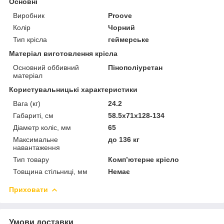
Основні
Виробник
Proove
Колір
Чорний
Тип крісла
геймерське
Матеріал виготовлення крісла
Основний оббивний
Пінополіуретан
матеріал
Користувальницькі характеристики
Вага (кг)
24.2
Габариті, см
58.5x71x128-134
Діаметр коліс, мм
65
Максимальне
до 136 кг
навантаження
Тип товару
Компʼютерне крісло
Товщина стільниці, мм
Немає
Приховати
Умови доставки