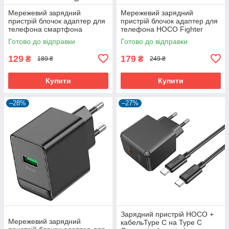
Мережевий зарядний
Мережевий зарядний
пристрій блочок адаптер для
пристрій блочок адаптер для
телефона смартфона
телефона HOCO Fighter
BOROFONE Original BA100A
Charger C109A 20W (1Type-
Готово до відправки
Готово до відправки
Type-C 20W PD/QC
C/1USB, 3A/20W, PD/Q)
129
179
₴
₴
189 ₴
249 ₴
Купити
Купити
–28%
–27%
Зарядний пристрій HOCO +
Мережевий зарядний
кабельType C на Type C