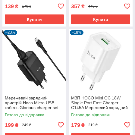
139
357
₴
₴
179 ₴
449 ₴
Купити
Купити
–20%
–18%
Мережевий зарядний
МЗП HOCO Mini QC 18W
пристрій Hoco Micro USB
Single Port Fast Charger
кабель Glorious charger set
C145A Мережевий зарядний
C72Q | 1USB,
пристрій блочок адаптер для
Готово до відправки
Готово до відправки
QC3.0/FCP/AFC, 3A, 18W|
телефона
199
179
₴
₴
249 ₴
219 ₴