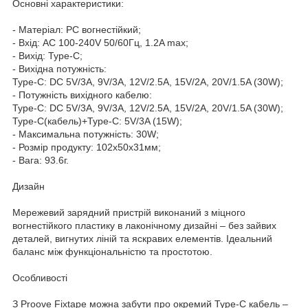
Основні характеристики:
- Матеріал: PC вогнестійкий;
- Вхід: AC 100-240V 50/60Гц, 1.2A max;
- Вихід: Type-C;
- Вихідна потужність:
Type-C: DC 5V/3A, 9V/3A, 12V/2.5A, 15V/2A, 20V/1.5A (30W);
- Потужність вихідного кабелю:
Type-C: DC 5V/3A, 9V/3A, 12V/2.5A, 15V/2A, 20V/1.5A (30W);
Type-C(кабель)+Type-C: 5V/3A (15W);
- Максимальна потужність: 30W;
- Розмір продукту: 102х50х31мм;
- Вага: 93.6г.
Дизайн
Мережевий зарядний пристрій виконаний з міцного
вогнестійкого пластику в лаконічному дизайні – без зайвих
деталей, вигнутих ліній та яскравих елементів. Ідеальний
баланс між функціональністю та простотою.
Особливості
З Proove Fixtape можна забути про окремий Type-C кабель –