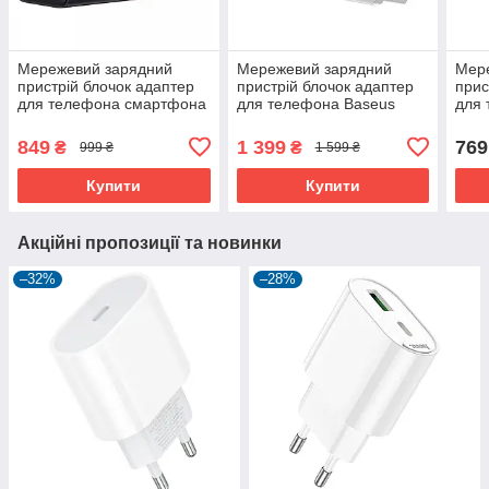
Мережевий зарядний
Мережевий зарядний
Мер
пристрій блочок адаптер
пристрій блочок адаптер
прис
для телефона смартфона
для телефона Baseus
для
Baseus Cube Fast Charger
GaN2 Lite Quick Charger
Proo
30W (Type-C + USB)
65W (1 Type-C + 1 USB)
(Typ
849
1 399
769
₴
₴
999 ₴
1 599 ₴
швидка зарядка
Білий
Купити
Купити
Акційні пропозиції та новинки
–32%
–28%