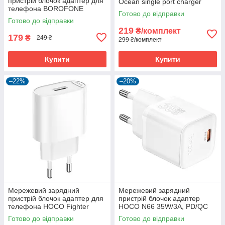
пристрій блочок адаптер для
Ocean single port charger
телефона BOROFONE
CS13A |1type-C, 20W/3A,
Готово до відправки
Erudite Single Port Charger
PD/QC|
Готово до відправки
BAS12A (1USB, 18W/3A,
219
₴/комплект
QC/PD)
179
₴
249 ₴
299 ₴/комплект
Купити
Купити
–22%
–20%
Мережевий зарядний
Мережевий зарядний
пристрій блочок адаптер для
пристрій блочок адаптер
телефона HOCO Fighter
HOCO N66 35W/3A, PD/QC
Charger C109A 10.5W (1USB,
для телефона смартфона
Готово до відправки
Готово до відправки
2.1A/10.5W)
(Без кабелю)(White)