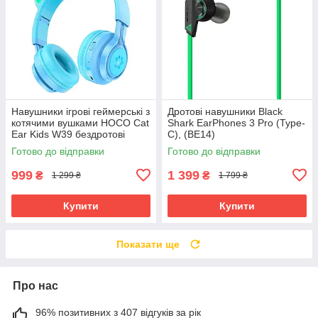
Навушники ігрові геймерські з
Дротові навушники Black
котячими вушками HOCO Cat
Shark EarPhones 3 Pro (Type-
Ear Kids W39 бездротові
C), (BE14)
Bluetooth 400mAh з LED
Готово до відправки
Готово до відправки
підсвіткою
999
1 399
₴
₴
1 299 ₴
1 799 ₴
Купити
Купити
Показати ще
Про нас
96% позитивних з 407 відгуків за рік