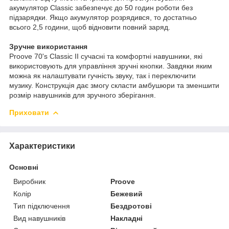
акумулятор Classic забезпечує до 50 годин роботи без
підзарядки. Якщо акумулятор розрядився, то достатньо
всього 2,5 години, щоб відновити повний заряд.
Зручне використання
Proove 70's Classic II сучасні та комфортні навушники, які
використовують для управління зручні кнопки. Завдяки яким
можна як налаштувати гучність звуку, так і переключити
музику. Конструкція дає змогу скласти амбушюри та зменшити
розмір навушників для зручного зберігання.
Приховати
Характеристики
Основні
Виробник
Proove
Колір
Бежевий
Тип підключення
Бездротові
Вид навушників
Накладні