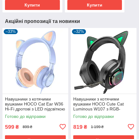
мАг
Купити
Купити
Акційні пропозиції та новинки
–33%
–32%
Навушники з котячими
Навушники з котячими
вушками HOCO Cat Ear W36
вушками HOCO Cute Cat
Hi-Fi дротові з LED підсвіткою
Luminous W107 з RGB-
і мікрофоном ігрові
підсвіткою й мікрофоном
Готово до відправки
Готово до відправки
геймерські
ігрові геймерські Phantom
Зелений
599
819
₴
₴
899 ₴
1 199 ₴