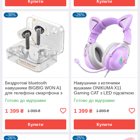
Купити
Купити
–30%
–26%
Бездротові bluetooth
Навушники з котячими
навушники BIGBIG WON A1
вушками ONIKUMA X11
для телефона смартфона з
Gaming CAT з LED підсвіткою
ігровим режимом
з шумопоглинанням та
Готово до відправки
Готово до відправки
мікрофоном ігрові геймерські
1 399
1 399
₴
₴
1 999 ₴
1 899 ₴
Купити
Купити
–26%
–25%