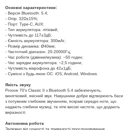
Основні характеристики:
- Версія Bluetooth: 5.4;
- Опір: 32Ω±15%;
- Порт: Type-C, AUX;
- Тип акумулятора: літієвий;
- Чутливість до 117±3дБ;
- Ємність акумулятора: 300мАг;
- Розмір динаміка: Ø40мм;
- Частотний діапазон: 20-20000Гц;
- Час роботи (дзвінки/музика): ~50 годин;
- Час зарядки акумулятора: ~2,5 години;
- Чутливість мікрофона до 42±1дБ;
- Сумісні з будь-якою ОС: iOS, Android, Windows.
Якість
звуку
Proove 70's Classic II з Bluetooth 5.4 забезпечують,
винятковий, якісний звук. Навушники добре відтворюють баси
з потужним глибоким звучанням, яскраві середні ноти, що
надають глибини музиці, та чіткі високі частоти, що додають
виразності.
Автономна робота
Залежно від гучності та тривалості прослуховування