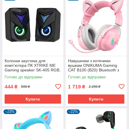
Колонки акустика для
Навушники з котячими
комп'ютера ПК XTRIKE ME
вушкам ONIKUMA Gaming
Gaming speaker SK-405 RGB,
CAT B100 (B20) Bluetooth з
3Wx2, 3.5mm+USB
LED підсвіткою і мікрофоном
Готово до відправки
Готово до відправки
ігрові геймерські Pink
444
1 719
₴
₴
599 ₴
2 299 ₴
Купити
Купити
–23%
–22%