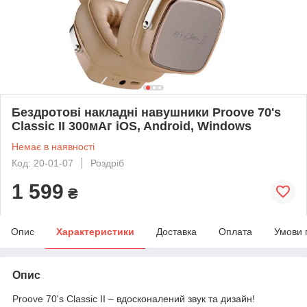
Бездротові накладні навушники Proove 70's
Classic II 300мАг iOS, Android, Windows
Немає в наявності
Код: 20-01-07
Роздріб
1 599
₴
Опис
Характеристики
Доставка
Оплата
Умови 
Опис
Proove 70's Classic II – вдосконалений звук та дизайн!