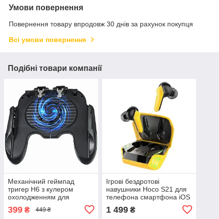
Умови повернення
Повернення товару впродовж 30 днів за рахунок покупця
Всі умови повернення
Подібні товари компанії
Механічний геймпад
Ігрові бездротові
тригер H6 з кулером
навушники Hoco S21 для
охолодженням для
телефона смартфона iOS
смартфона Android iOS із
Android
399
1 499
₴
₴
449 ₴
вбудованою батареєю 300