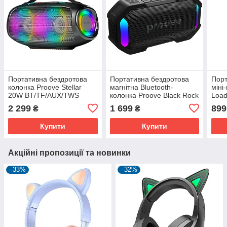
Портативна бездротова
Портативна бездротова
Порт
колонка Proove Stellar
магнітна Bluetooth-
міні
20W BT/TF/AUX/TWS
колонка Proove Black Rock
Load
10W з RGB-підсвіткою,
RGB-
2 299
1 699
899
₴
₴
захист від води, 2000мАг
BT/
Купити
Купити
Акційні пропозиції та новинки
–33%
–32%