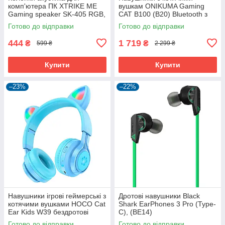
комп'ютера ПК XTRIKE ME
вушкам ONIKUMA Gaming
Gaming speaker SK-405 RGB,
CAT B100 (B20) Bluetooth з
3Wx2, 3.5mm+USB
LED підсвіткою і мікрофоном
Готово до відправки
Готово до відправки
ігрові геймерські Pink
444
1 719
₴
₴
599 ₴
2 299 ₴
Купити
Купити
–23%
–22%
Навушники ігрові геймерські з
Дротові навушники Black
котячими вушками HOCO Cat
Shark EarPhones 3 Pro (Type-
Ear Kids W39 бездротові
C), (BE14)
Bluetooth 400mAh з LED
Готово до відправки
Готово до відправки