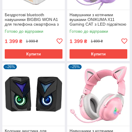
Бездротові bluetooth
Навушники з котячими
навушники BIGBIG WON A1
вушками ONIKUMA X11
для телефона смартфона з
Gaming CAT з LED підсвіткою
ігровим режимом
з шумопоглинанням та
Готово до відправки
Готово до відправки
мікрофоном ігрові геймерські
1 399
1 399
₴
₴
1 999 ₴
1 899 ₴
Купити
Купити
–26%
–25%
Колонки акустика для
Навушники з котячими