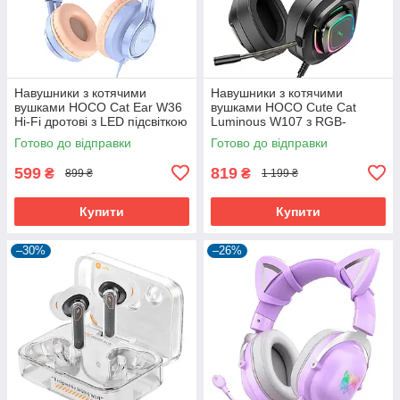
Навушники з котячими
Навушники з котячими
вушками HOCO Cat Ear W36
вушками HOCO Cute Cat
Hi-Fi дротові з LED підсвіткою
Luminous W107 з RGB-
і мікрофоном ігрові
підсвіткою й мікрофоном
Готово до відправки
Готово до відправки
геймерські
ігрові геймерські Phantom
Зелений
599
819
₴
₴
899 ₴
1 199 ₴
Купити
Купити
–30%
–26%