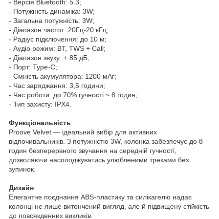
- Версія Bluetooth: 5.3;
- Потужність динаміка: 3W;
- Загальна потужність: 3W;
- Діапазон частот: 20Гц-20 кГц;
- Радіус підключення: до 10 м;
- Аудіо режим: BT, TWS + Call;
- Діапазон звуку: + 85 дБ;
- Порт: Type-C;
- Ємність акумулятора: 1200 мАг;
- Час заряджання: 3,5 години;
- Час роботи: до 70% гучності ~ 8 годин;
- Тип захисту: IPX4.
Функціональність
Proove Velvet — ідеальний вибір для активних
відпочивальників. З потужністю 3W, колонка забезпечує до 8
годин безперервного звучання на середній гучності,
дозволяючи насолоджуватись улюбленими треками без
зупинок.
Дизайн
Елегантне поєднання ABS-пластику та силікагелю надає
колонці не лише витончений вигляд, але й підвищену стійкість
до повсякденних викликів.