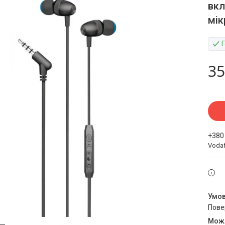
вкл
мі
35
+380
Voda
пов