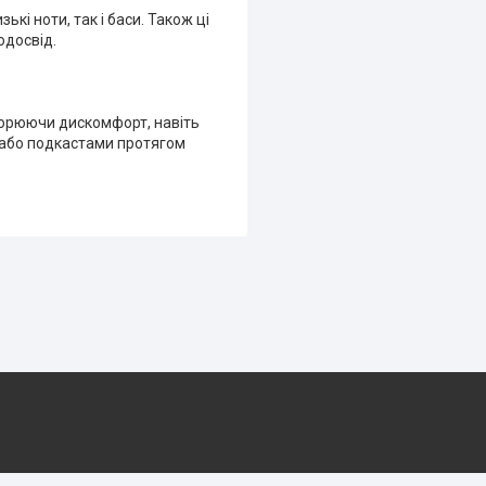
кі ноти, так і баси. Також ці
одосвід.
творюючи дискомфорт, навіть
 або подкастами протягом