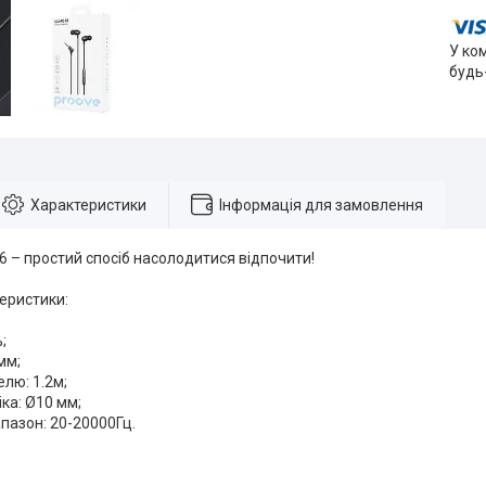
У ко
будь
Характеристики
Інформація для замовлення
6 – простий спосіб насолодитися відпочити!
еристики:
;
мм;
лю: 1.2м;
іка: Ø10 мм;
апазон: 20-20000Гц.