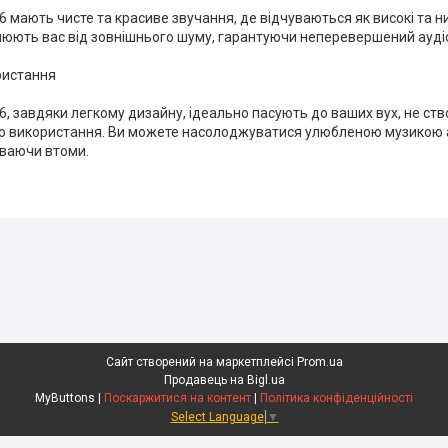
6 мають чисте та красиве звучання, де відчуваються як високі та низь
люють вас від зовнішнього шуму, гарантуючи неперевершений ауді
ристання
6, завдяки легкому дизайну, ідеально пасують до ваших вух, не с
го використання. Ви можете насолоджуватися улюбленою музикою
уваючи втоми.
Сайт створений на маркетплейсі
Prom.ua
Продавець на Bigl.ua
MyButtons |
Поскаржитися на контент
|
Політика конфіденційності
Select Language
▼