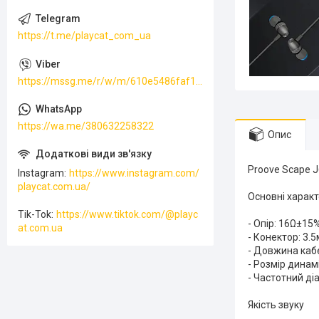
https://t.me/playcat_com_ua
https://mssg.me/r/w/m/610e5486faf13f001ffc23dc
https://wa.me/380632258322
Опис
Proove Scape J
Instagram
https://www.instagram.com/
playcat.com.ua/
Основні характ
Tik-Tok
https://www.tiktok.com/@playc
- Опір: 16Ω±15%
at.com.ua
- Конектор: 3.5
- Довжина кабе
- Розмір динам
- Частотний ді
Якість звуку