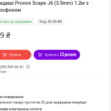
адиші Proove Scape J6 (3.5mm) 1.2м з
крофоном
Готово до відправки
Код:
60-00-80
9 ₴
Купити
Купити з
 (50) 950-66-61
fone
ернення товару протягом 30 днів
за рахунок покупця