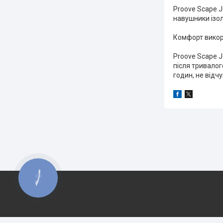
Proove Scape J
навушники ізо
Комфорт вико
Proove Scape J
після тривало
годин, не відч
КНОПКА
ЗВ'ЯЗКУ