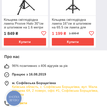
Кільцева світлодіодна
Кільцева світлодіодна
лампа Proove Halo 30"см
лампа 16"см зі штативом
зі штативом на 1.6 метри
на 65.5 см лампа для
лампа для селфі тік-току
селфі тік-току стріму 2800-
1 849
1 199
₴
₴
1 399 ₴
стріму
5800K
Купити
Купити
Про нас
96% позитивних з 406 відгуків за рік
Працює з 16.08.2019
м. Софіївська Борщагівка
Київська область, с. Софіївська Борщагівка, вул. Мала
кільцева 4А, 2 поверх, офіс #1, Софіївська Борщагівка,
Україна
КНОПКА
ЗВ'ЯЗКУ
Контакти