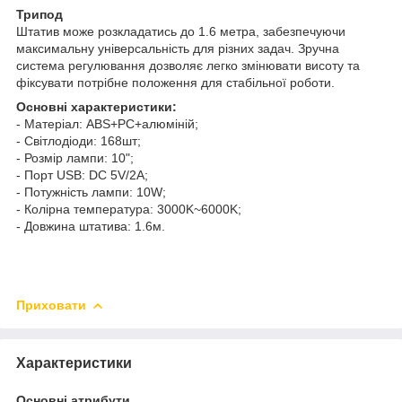
Трипод
Штатив може розкладатись до 1.6 метра, забезпечуючи
максимальну універсальність для різних задач. Зручна
система регулювання дозволяє легко змінювати висоту та
фіксувати потрібне положення для стабільної роботи.
Основні характеристики:
- Матеріал: ABS+PC+алюміній;
- Світлодіоди: 168шт;
- Розмір лампи: 10";
- Порт USB: DC 5V/2A;
- Потужність лампи: 10W;
- Колірна температура: 3000K~6000K;
- Довжина штатива: 1.6м.
Приховати
Характеристики
Основні атрибути