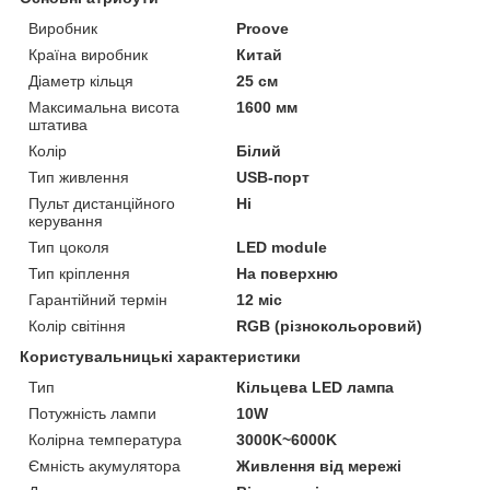
Виробник
Proove
Країна виробник
Китай
Діаметр кільця
25 см
Максимальна висота
1600 мм
штатива
Колір
Білий
Тип живлення
USB-порт
Пульт дистанційного
Ні
керування
Тип цоколя
LED module
Тип кріплення
На поверхню
Гарантійний термін
12 міс
Колір світіння
RGB (різнокольоровий)
Користувальницькі характеристики
Тип
Кільцева LED лампа
Потужність лампи
10W
Колірна температура
3000K~6000K
Ємність акумулятора
Живлення від мережі