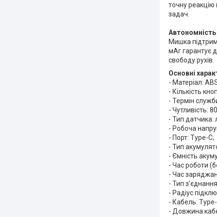
точну реакцію 
задач.
Автономність
Мишка підтриму
мАг гарантує д
свободу рухів.
Основні харак
- Матеріал: ABS
- Кількість кноп
- Термін служб
- Чутливість: 
- Тип датчика:
- Робоча напруг
- Порт: Type-C;
- Тип акумулято
- Ємність акум
- Час роботи (
- Час заряджан
- Тип з'єднанн
- Радіус підкл
- Кабель: Type-
- Довжина каб