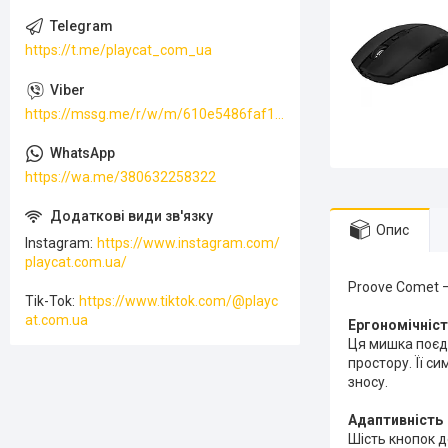
https://t.me/playcat_com_ua
https://mssg.me/r/w/m/610e5486faf13f001ffc23dc
https://wa.me/380632258322
Опис
Instagram
https://www.instagram.com/
playcat.com.ua/
Proove Comet 
Tik-Tok
https://www.tiktok.com/@playc
at.com.ua
Ергономічніст
Ця мишка поєд
простору. Її с
зносу.
Адаптивність
Шість кнопок д