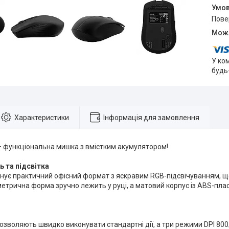
пов
У ко
будь
Характеристики
Інформація для замовлення
– функціональна мишка з вмістким акумулятором!
ь та підсвітка
нує практичний офісний формат з яскравим RGB-підсвічуванням, щ
иметрична форма зручно лежить у руці, а матовий корпус із ABS-пла
озволяють швидко виконувати стандартні дії, а три режими DPI 8