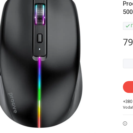
Pro
500
79
+380
Voda