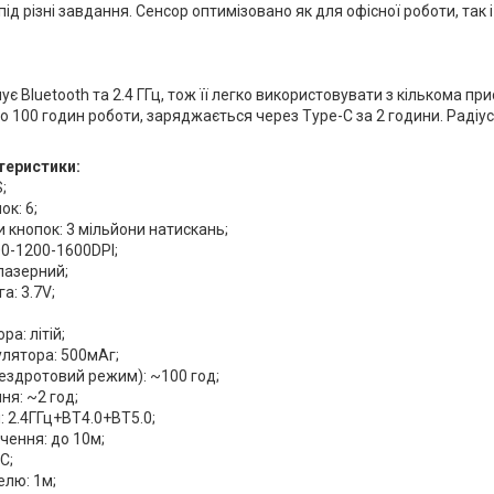
під різні завдання. Сенсор оптимізовано як для офісної роботи, так
є Bluetooth та 2.4 ГГц, тож її легко використовувати з кількома п
о 100 годин роботи, заряджається через Type-C за 2 години. Радіус 
теристики:
;
ок: 6;
и кнопок: 3 мільйони натискань;
800-1200-1600DPI;
 лазерний;
а: 3.7V;
ра: літій;
улятора: 500мАг;
бездротовий режим): ~100 год;
ня: ~2 год;
я: 2.4ГГц+BT4.0+BT5.0;
ючення: до 10м;
C;
елю: 1м;