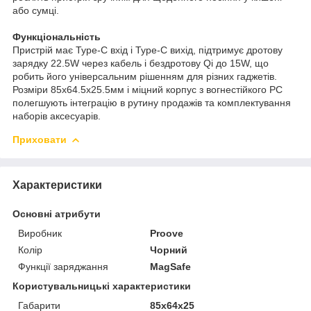
або сумці.
Функціональність
Пристрій має Type-C вхід і Type-C вихід, підтримує дротову
зарядку 22.5W через кабель і бездротову Qi до 15W, що
робить його універсальним рішенням для різних гаджетів.
Розміри 85х64.5х25.5мм і міцний корпус з вогнестійкого PC
полегшують інтеграцію в рутину продажів та комплектування
наборів аксесуарів.
Приховати
Характеристики
Основні атрибути
Виробник
Proove
Колір
Чорний
Функції заряджання
MagSafe
Користувальницькі характеристики
Габарити
85x64x25