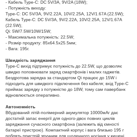
- Кабель Type-C: DC 5V/3A, 9V/2A (18W);
- Потужність виходу:
Type-C: DC 5V/3A, 9V/2.22A, 10V/2.25A, 12V/1.67A (22.5W);
Кабель Type-C: DC 5V/3A, 9V/2.22A, 10V/2.25A, 12V/1.67A
(22.5W);
Qi: 5W/7.5W/10W/15W;
- Максимальна потужність: 22.5W;
- Розмір продукту: 85x64.5x25.5мм;
- Вага: 195г.
Швидкість заряджання
Type-C вихід підтримує потужність до 22.5W, що дозволяє
швидко поповнювати заряд смартфонів і малих гаджетів.
Бездротова зарядка за стандартом Qi працює до 15W і
підходить для швидкого підключення без кабеля; вхід Type-C
приймає зарядку з потужністю до 18W, тому сам павербанк
відновлюється оперативно.
Автономність
Вбудований літій-полімерний акумулятор 10000мАг дає
достатній запас енергії для одного-двох повних циклів
заряджання сучасного смартфона (залежить від ємності
батареї пристрою). Компактний корпус і вага близько 195 г
роблять пристрій зручним для щоденного носіння у кишені