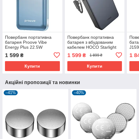
Повербанк портативна
Повербанк портативна
Пове
батарея Proove Vibe
батарея з вбудованим
бат
Energy Plus 22.5W
кабелем HOCO Starlight
J15
10000mAh з бездротовою
J170A 22.5W 20000mAh
(2хU
1 599
1 599
1 8
₴
₴
1 899 ₴
зарядкою MagSafe
(USB, Type-C)
USB
Купити
Купити
Акційні пропозиції та новинки
–41%
–40%