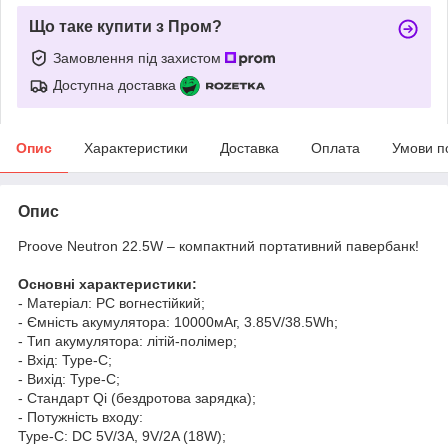
Що таке купити з Пром?
Замовлення під захистом
Доступна доставка
Опис
Характеристики
Доставка
Оплата
Умови п
Опис
Proove Neutron 22.5W – компактний портативний павербанк!
Основні характеристики:
- Матеріал: PC вогнестійкий;
- Ємність акумулятора: 10000мАг, 3.85V/38.5Wh;
- Тип акумулятора: літій-полімер;
- Вхід: Type-C;
- Вихід: Type-C;
- Стандарт Qi (бездротова зарядка);
- Потужність входу:
Type-C: DC 5V/3A, 9V/2A (18W);