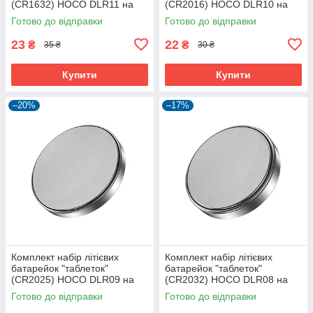
(CR1632) HOCO DLR11 на
(CR2016) HOCO DLR10 на
120mAh (1 шт.)
75mAh (1 шт.)
Готово до відправки
Готово до відправки
23
22
₴
₴
35 ₴
30 ₴
Купити
Купити
–20%
–17%
Комплект набір літієвих
Комплект набір літієвих
батарейок "таблеток"
батарейок "таблеток"
(CR2025) HOCO DLR09 на
(CR2032) HOCO DLR08 на
150mAh (1 шт.)
210mAh (1 шт.)
Готово до відправки
Готово до відправки