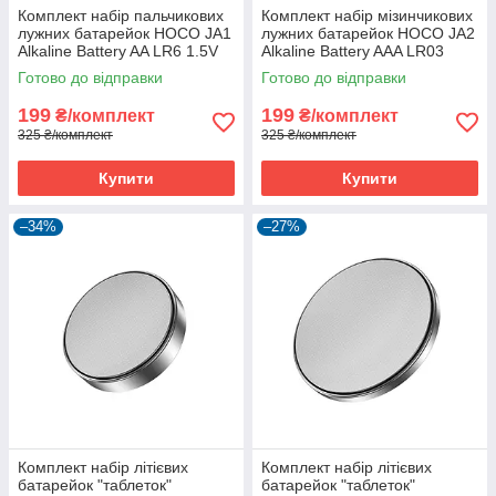
Комплект набір пальчикових
Комплект набір мізинчикових
лужних батарейок HOCO JA1
лужних батарейок HOCO JA2
Alkaline Battery AA LR6 1.5V
Alkaline Battery AAA LR03
(10 шт.)
1.5V (10 шт.)
Готово до відправки
Готово до відправки
199
199
₴/комплект
₴/комплект
325 ₴/комплект
325 ₴/комплект
Купити
Купити
–34%
–27%
Комплект набір літієвих
Комплект набір літієвих
батарейок "таблеток"
батарейок "таблеток"