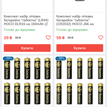
Комплект набір літієвих
Комплект набір літієвих
батарейок "таблеток" (LR44)
батарейок "таблеток"
HOCO DLR16 на 160mAh (2
(CR2032) HOCO JA6 на
шт.)
210mAh (5 шт.)
Готово до відправки
Готово до відправки
29
59
₴
₴
49 ₴
99 ₴
Купити
Купити
–39%
–39%