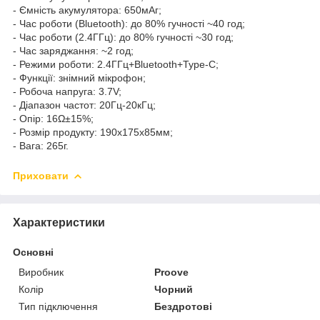
- Ємність акумулятора: 650мАг;
- Час роботи (Bluetooth): до 80% гучності ~40 год;
- Час роботи (2.4ГГц): до 80% гучності ~30 год;
- Час заряджання: ~2 год;
- Режими роботи: 2.4ГГц+Bluetooth+Type-C;
- Функції: знімний мікрофон;
- Робоча напруга: 3.7V;
- Діапазон частот: 20Гц-20кГц;
- Опір: 16Ω±15%;
- Розмір продукту: 190x175x85мм;
- Вага: 265г.
Приховати
Характеристики
Основні
Виробник
Proove
Колір
Чорний
Тип підключення
Бездротові