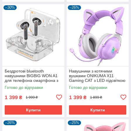
–30%
–26%
Бездротові bluetooth
Навушники з котячими
навушники BIGBIG WON A1
вушками ONIKUMA X11
для телефона смартфона з
Gaming CAT з LED підсвіткою
ігровим режимом
з шумопоглинанням та
Готово до відправки
Готово до відправки
мікрофоном ігрові геймерські
1 399
1 399
₴
₴
1 999 ₴
1 899 ₴
Купити
Купити
–26%
–25%