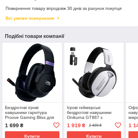
Повернення товару впродовж 30 днів за рахунок покупця
Всі умови повернення
Подібні товари компанії
Бездротові ігрові
Ігрові геймерські
Офіс
навушники гарнітура
бездротові навушники
наву
Proove Gaming Bliss для
Onikuma GT887 з
мік
ПК комп'ютера ноутбука
мікрофоном для
комп
1 699
1 919
1 1
₴
₴
2 499 ₴
Чорний
комп'ютера ПК ноутбука
тел
телефона смартфона
Купити
Купити