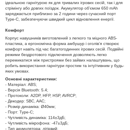
ідеальною гарнітурою як для тривалих ігрових сесій, так і для
стрімінгу або довгих поїздок. Акумулятор об’ємом 650 mAh
заряджається приблизно за 2 години через сучасний порт
Type-C, забезпечуючи швидкий цикл відновлення енергії.
Комфорт
Корпус навушників виготовлений з легкого та міцного ABS-
пластика, а ергономічна форма амбушур і оголів’я створює
комфорт навіть під час багато­годинних ігрових сесій. Подвійні
режими бездротового підключення дозволяють легко
перемикатися між пристроями без зайвих налаштувань, що
робить використання гарнітури простим та інтуїтивним у будь-
яких умовах.
Основні характеристики:
- Матеріал: ABS;
- Версія Bluetooth: 5.4;
- Протоколи: A2DP, HFP, HSP, AVRCP;
- Декодер: SBC, AAC;
- Розмір динаміка: Ø40мм;
- Порт: Type-C;
- Чутливість динаміка: 114±3дБ;
- Чутливість мікрофона: -47±3дБ;
- Тип акумулятора: літієвий;