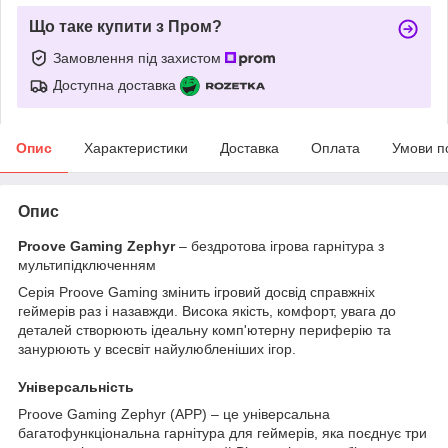
Що таке купити з Пром?
Замовлення під захистом
Доступна доставка
Опис
Характеристики
Доставка
Оплата
Умови п
Опис
Proove Gaming Zephyr
– бездротова ігрова гарнітура з
мультипідключенням
Серія Proove Gaming змінить ігровий досвід справжніх
геймерів раз і назавжди. Висока якість, комфорт, увага до
деталей створюють ідеальну комп'ютерну периферію та
занурюють у всесвіт найулюбленіших ігор.
Універсальність
Proove Gaming Zephyr (APP) – це універсальна
багатофункціональна гарнітура для геймерів, яка поєднує три