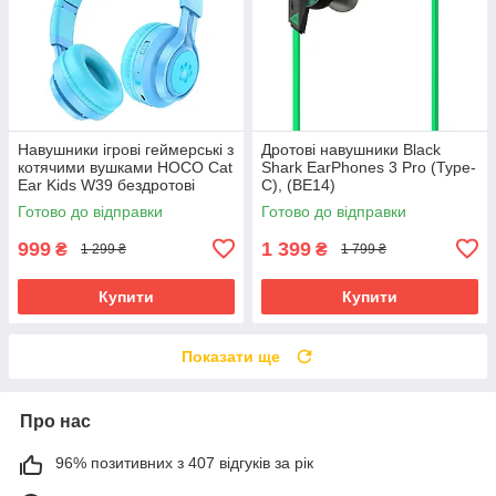
Навушники ігрові геймерські з
Дротові навушники Black
котячими вушками HOCO Cat
Shark EarPhones 3 Pro (Type-
Ear Kids W39 бездротові
C), (BE14)
Bluetooth 400mAh з LED
Готово до відправки
Готово до відправки
підсвіткою
999
1 399
₴
₴
1 299 ₴
1 799 ₴
Купити
Купити
Показати ще
Про нас
96% позитивних з 407 відгуків за рік