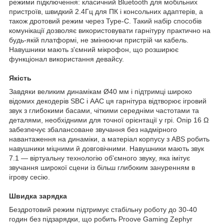
режими підключення: класичний Bluetooth для мобільних
пристроїв, швидкий 2.4Гц для ПК і консольних адаптерів, а
також дротовий режим через Type-C. Такий набір способів
комунікації дозволяє використовувати гарнітуру практично на
будь-якій платформі, не змінюючи пристрій чи кабель.
Навушники мають з'ємний мікрофон, що розширює
функціонал використання девайсу.
Якість
Завдяки великим динамікам Ø40 мм і підтримці широко
відомих декодерів SBC і AAC ця гарнітура відтворює ігровий
звук з глибокими басами, чіткими середніми частотами та
деталями, необхідними для точної орієнтації у грі. Опір 16 Ω
забезпечує збалансоване звучання без надмірного
навантаження на динаміки, а матеріал корпусу з ABS робить
навушники міцними й довговічними. Навушники мають звук
7.1 — віртуальну технологію об'ємного звуку, яка імітує
звучання широкої сцени із більш глибоким зануренням в
ігрову сесію.
Швидка зарядка
Бездротовий режим підтримує стабільну роботу до 30-40
годин без підзарядки, що робить Proove Gaming Zephyr