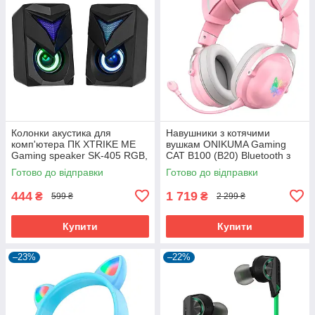
Колонки акустика для
Навушники з котячими
комп'ютера ПК XTRIKE ME
вушкам ONIKUMA Gaming
Gaming speaker SK-405 RGB,
CAT B100 (B20) Bluetooth з
3Wx2, 3.5mm+USB
LED підсвіткою і мікрофоном
Готово до відправки
Готово до відправки
ігрові геймерські Pink
444
1 719
₴
₴
599 ₴
2 299 ₴
Купити
Купити
–23%
–22%