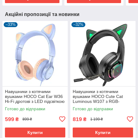
Акційні пропозиції та новинки
–33%
–32%
Навушники з котячими
Навушники з котячими
вушками HOCO Cat Ear W36
вушками HOCO Cute Cat
Hi-Fi дротові з LED підсвіткою
Luminous W107 з RGB-
і мікрофоном ігрові
підсвіткою й мікрофоном
Готово до відправки
Готово до відправки
геймерські
ігрові геймерські Phantom
Зелений
599
819
₴
₴
899 ₴
1 199 ₴
Купити
Купити