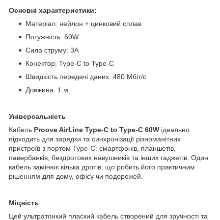
Основні характеристики:
Матеріал: нейлон + цинковий сплав
Потужність: 60W
Сила струму: 3A
Конектор: Type-C to Type-C
Швидкість передачі даних: 480 Мбіт/с
Довжина: 1 м
Універсальність
Кабель
Proove AirLine Type-C to Type-C 60W
ідеально
підходить для зарядки та синхронізації різноманітних
пристроїв з портом Type-C: смартфонів, планшетів,
павербанків, бездротових навушників та інших гаджетів. Один
кабель замінює кілька дротів, що робить його практичним
рішенням для дому, офісу чи подорожей.
Міцність
Цей ультратонкий плаский кабель створений для зручності та