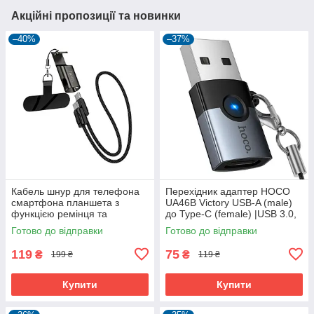
Акційні пропозиції та новинки
–40%
–37%
Кабель шнур для телефона
Перехідник адаптер HOCO
смартфона планшета з
UA46B Victory USB-A (male)
функцією ремінця та
до Type-C (female) |USB 3.0,
підставки Hoco Experto X126
60W, LED|
Готово до відправки
Готово до відправки
Force Type-C до Type-C 60W
(35см)
119
75
₴
₴
199 ₴
119 ₴
Купити
Купити