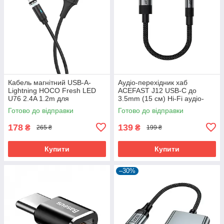
Кабель магнітний USB-A-
Аудіо-перехідник хаб
Lightning HOCO Fresh LED
ACEFAST J12 USB-C до
U76 2.4A 1.2m для
3.5mm (15 см) Hi-Fi аудіо-
заряджання айфона iphone
конвертер для телефону
Готово до відправки
Готово до відправки
airpods
смартфону
178
139
₴
₴
265 ₴
199 ₴
Купити
Купити
–30%