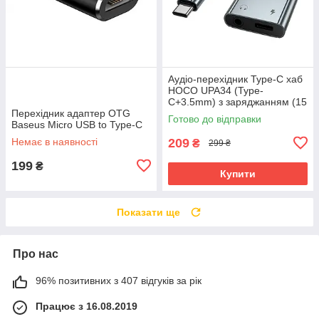
Аудіо-перехідник Type-C хаб
HOCO UPA34 (Type-
C+3.5mm) з заряджанням (15
Перехідник адаптер OTG
см, 10W/2A, DAC) аудіо-
Готово до відправки
Baseus Micro USB to Type-C
конвертер для телефону
смартфону
Немає в наявності
209
₴
299 ₴
199
₴
Купити
Показати ще
Про нас
96% позитивних з 407 відгуків за рік
Працює з 16.08.2019