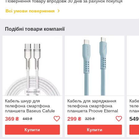
Повернення товару впродовж 30 днів за рахунок покупця
Всі умови повернення
Подібні товари компанії
Кабель шнур для
Кабель для заряджання
Кабе
телефона смартфона
телефона смартфона
тел
планшета Baseus Cafule
планшета Proove Eternal
план
Metal Type-C до Type-C
Type-C to Type-C 60W
Type
369
299
549
₴
₴
449 ₴
329 ₴
100W (2м)
(2m)
(1.5
Купити
Купити