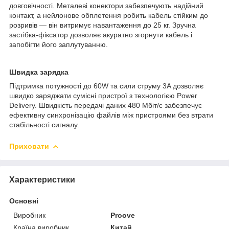
довговічності. Металеві конектори забезпечують надійний
контакт, а нейлонове обплетення робить кабель стійким до
розривів — він витримує навантаження до 25 кг. Зручна
застібка-фіксатор дозволяє акуратно згорнути кабель і
запобігти його заплутуванню.
Швидка зарядка
Підтримка потужності до 60W та сили струму 3A дозволяє
швидко заряджати сумісні пристрої з технологією Power
Delivery. Швидкість передачі даних 480 Мбіт/с забезпечує
ефективну синхронізацію файлів між пристроями без втрати
стабільності сигналу.
Приховати
Характеристики
Основні
Виробник
Proove
Країна виробник
Китай